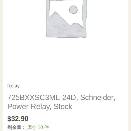
Relay
725BXXSC3ML-24D, Schneider,
Power Relay, Stock
$
32.90
剩余量：
库存 10 件