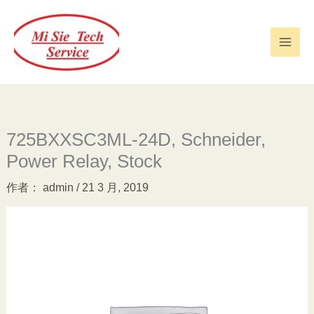
跳
至
内
容
725BXXSC3ML-24D, Schneider,
Power Relay, Stock
作者：
admin
/
21 3 月, 2019