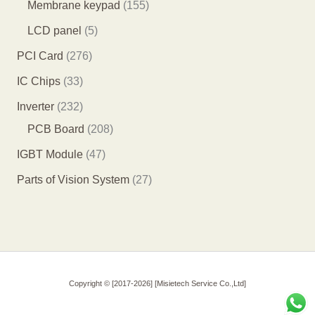
1
5
1
Membrane keypad
155
产
4
个
5
5
LCD panel
5
品
个
产
5
个
2
PCI Card
276
产
品
个
产
7
3
IC Chips
33
品
产
品
6
3
2
Inverter
232
品
个
个
3
2
PCB Board
208
产
产
2
0
4
IGBT Module
47
品
品
个
8
7
2
Parts of Vision System
27
产
个
个
7
品
产
产
个
品
品
产
品
Copyright © [2017-2026] [Misietech Service Co.,Ltd]