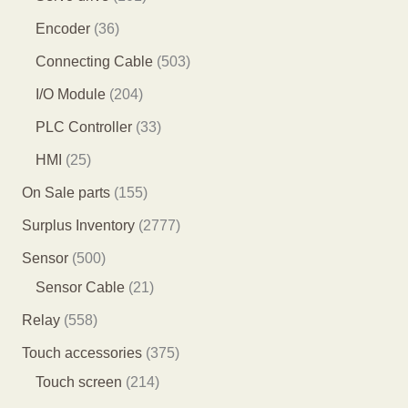
个
个
产
0
3
Encoder
36
产
产
品
1
6
5
Connecting Cable
503
品
品
个
个
0
2
I/O Module
204
产
产
3
0
3
PLC Controller
33
品
品
个
4
3
2
HMI
25
产
个
个
5
1
On Sale parts
155
品
产
产
个
5
2
Surplus Inventory
2777
品
品
产
5
7
5
Sensor
500
品
个
7
0
2
Sensor Cable
21
产
7
0
1
5
Relay
558
品
个
个
个
5
3
Touch accessories
375
产
产
产
8
2
7
Touch screen
214
品
品
品
个