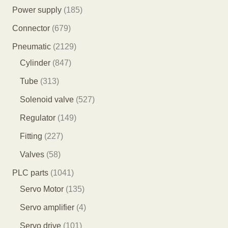
个
1
Power supply
185
产
8
6
Connector
679
品
5
7
2
Pneumatic
2129
个
9
8
1
Cylinder
847
产
个
4
2
3
Tube
313
品
产
7
9
1
5
Solenoid valve
527
品
个
个
3
2
1
Regulator
149
产
产
个
7
4
2
Fitting
227
品
品
产
个
9
2
5
Valves
58
品
产
个
7
8
1
PLC parts
1041
品
产
个
个
0
1
Servo Motor
135
品
产
产
4
3
4
Servo amplifier
4
品
品
1
5
个
1
Servo drive
101