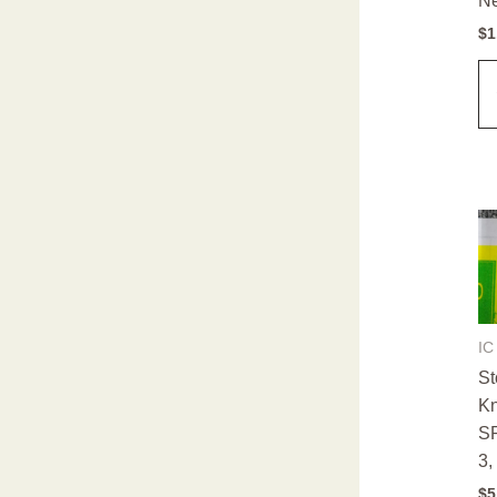
N
$
1
IC
St
Kn
S
3,
$
5