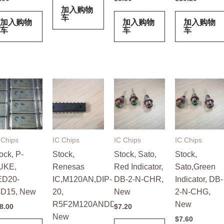
加入购物
车
加入购物
加入购物
加入购物
车
车
车
 Chips
IC Chips
IC Chips
IC Chips
ock, P-
Stock,
Stock, Sato,
Stock,
UKE,
Renesas
Red Indicator,
Sato,Green
ED20-
IC,M120AN,DIP-
DB-2-N-CHR,
Indicator, DB-
4D15, New
20,
New
2-N-CHG,
R5F2M120ANDD,
New
8.00
$
7.20
New
$
7.60