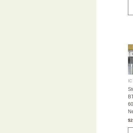
IC
St
B
6
N
$
2