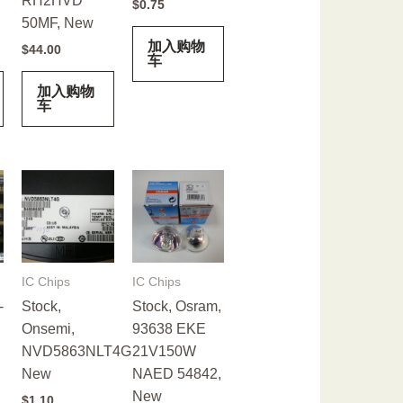
RH2HVD
$
0.75
50MF, New
加入购物
$
44.00
车
加入购物
车
IC Chips
IC Chips
-
Stock,
Stock, Osram,
Onsemi,
93638 EKE
NVD5863NLT4G,
21V150W
New
NAED 54842,
New
$
1.10