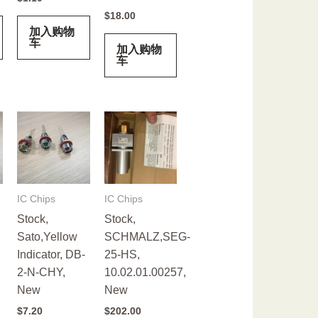
$
18.00
加入购物
车
加入购物
车
IC Chips
IC Chips
Stock,
Stock,
Sato,Yellow
SCHMALZ,SEG-
Indicator, DB-
25-HS,
2-N-CHY,
10.02.01.00257,
New
New
$
7.20
$
202.00