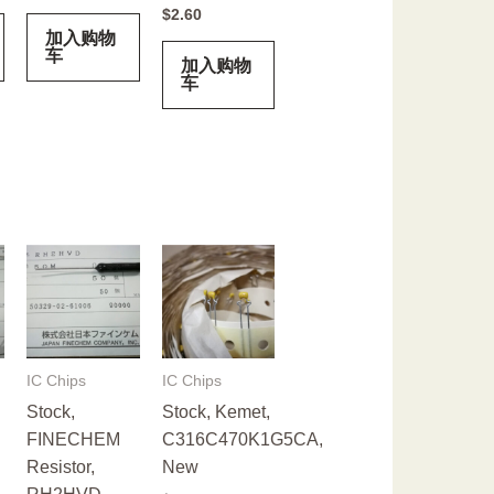
$
2.60
加入购物
车
加入购物
车
IC Chips
IC Chips
Stock,
Stock, Kemet,
FINECHEM
C316C470K1G5CA,
Resistor,
New