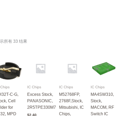
示所有 33 结果
 Chips
IC Chips
IC Chips
IC Chips
H32T-C-G,
Excess Stock,
M52768FP,
MA4SW310,
ock, Cell
PANASONIC,
2768F,Stock,
Stock,
lder for
2R5TPE330M7
Mitsubishi, IC
MACOM, RF
032, MPD
Chips,
Switch IC
$
2.40