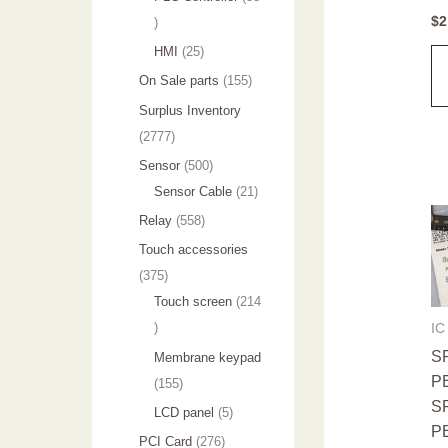
个
4
$
2
3
产
个
3
2
HMI
25
品
产
个
5
1
On Sale parts
155
品
产
个
5
Surplus Inventory
品
产
5
2
2777
品
个
7
5
Sensor
500
产
7
0
2
Sensor Cable
21
品
7
0
1
5
Relay
558
个
个
个
5
Touch accessories
产
产
产
8
3
375
品
品
品
个
7
Touch screen
214
产
2
5
IC
品
1
个
S
Membrane keypad
4
产
P
1
155
个
品
S
5
5
LCD panel
5
PB
产
5
个
2
PCI Card
276