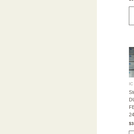
IC
St
D
F
2
$
3