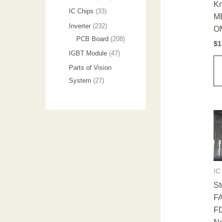
Kn
品
个
产
7
3
IC Chips
33
M
产
品
6
3
2
Inverter
232
O
品
个
个
3
2
PCB Board
208
$
1
产
产
2
0
4
IGBT Module
47
品
品
个
8
7
Parts of Vision
产
个
个
2
System
27
品
产
产
7
品
品
个
产
品
IC
St
F
F