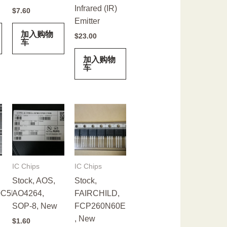
Infrared (IR)
$
7.60
Emitter
加入购物
$
23.00
车
加入购物
车
IC Chips
IC Chips
Stock, AOS,
Stock,
C5N,
AO4264,
FAIRCHILD,
SOP-8, New
FCP260N60E
, New
$
1.60