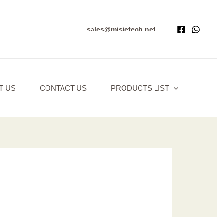
sales@misietech.net
T US
CONTACT US
PRODUCTS LIST