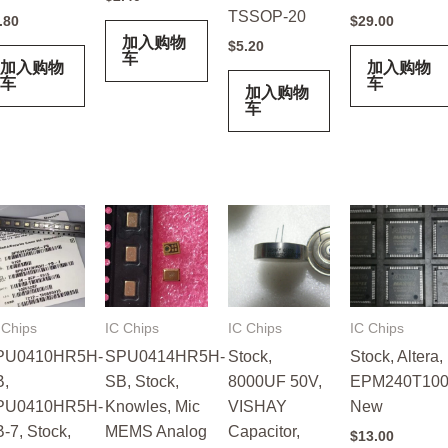
TSSOP-20
.80
$
29.00
加入购物
$
5.20
车
加入购物
加入购物
车
车
加入购物
车
 Chips
IC Chips
IC Chips
IC Chips
PU0410HR5H-
SPU0414HR5H-
Stock,
Stock, Altera,
B,
SB, Stock,
8000UF 50V,
EPM240T100
PU0410HR5H-
Knowles, Mic
VISHAY
New
-7, Stock,
MEMS Analog
Capacitor,
$
13.00