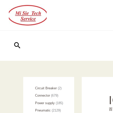
跳
至
内
容
搜
索
2
Circuit Breaker
2
个
6
Connector
679
产
7
1
Power supply
185
品
9
首
8
2
Pneumatic
2129