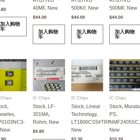
ew
RH2HVD
RH2HVD
RH2HVD
40MF, New
500KF, New
500MF, New
.80
$
44.00
$
44.00
$
44.00
加入购物
车
加入购物
加入购物
加入购物
车
车
车
 Chips
IC Chips
IC Chips
IC Chips
ock,
Stock, LF-
Stock, Linear
Stock, Murata
owles,
301MA,
Technology,
PS,
P0103NC3-
Rohm, New
LT1800CS5#TRMPBF,
NMF2405SC,
 New
New
New
$
4.80
.90
$
3.30
$
10.20