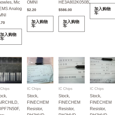
owles, Mic
OMNI
HE3A802K050BZSS
EMS Analog
加入购物
$
2.20
$
586.00
车
MNI
加入购物
加入购物
.70
车
车
加入购物
车
 Chips
IC Chips
IC Chips
IC Chips
ock,
Stock,
Stock,
Stock,
AIRCHILD,
FINECHEM
FINECHEM
FINECHEM
DPF7N50F,
Resistor,
Resistor,
Resistor,