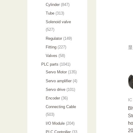
个
5
8
1
Cylinder
847
产
个
4
2
3
Tube
313
品
产
7
9
1
Solenoid valve
品
个
个
3
5
527
产
产
个
2
1
Regulator
149
品
品
产
7
4
2
Fitting
227
显
品
个
9
2
5
Valves
58
产
个
7
8
1
PLC parts
1041
品
产
个
个
0
1
Servo Motor
135
品
产
产
4
3
4
Servo amplifier
4
品
品
1
5
个
1
Servo drive
101
个
个
产
0
3
Encoder
36
IC
产
产
品
1
6
Connecting Cable
B
品
品
个
个
5
503
St
产
产
0
ho
2
I/O Module
204
品
品
3
2
0
PLC Controller
33