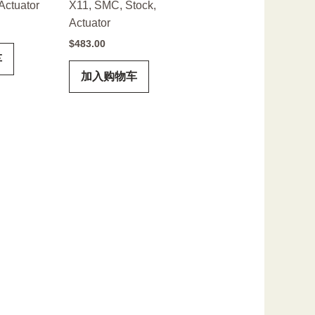
Actuator
X11, SMC, Stock,
Actuator
$
483.00
车
加入购物车