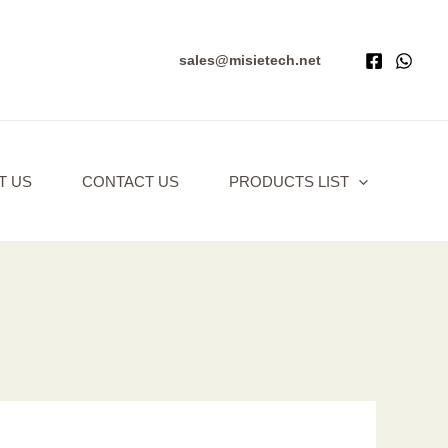
sales@misietech.net
T US
CONTACT US
PRODUCTS LIST