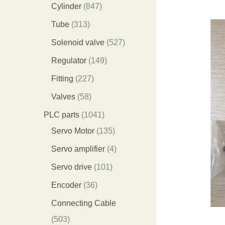
个
9
8
1
Cylinder
847
产
个
4
2
3
Tube
313
品
产
7
9
1
5
Solenoid valve
527
品
个
个
3
2
1
Regulator
149
产
产
个
7
4
2
Fitting
227
品
品
产
个
9
2
5
Valves
58
品
产
个
7
8
1
PLC parts
1041
品
产
个
个
0
1
Servo Motor
135
品
产
产
4
3
4
Servo amplifier
4
品
品
1
5
个
1
Servo drive
101
个
个
产
0
3
Encoder
36
产
产
品
1
6
Connecting Cable
品
品
个
个
5
503