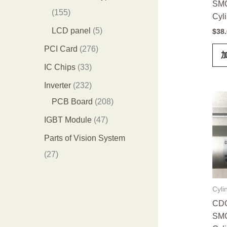
SMC
品
个
4
1
155
Cyl
产
个
5
5
LCD panel
5
$
38
品
产
5
个
2
PCI Card
276
品
个
产
7
3
IC Chips
33
产
品
6
3
2
Inverter
232
品
个
个
3
2
PCB Board
208
产
产
2
0
4
IGBT Module
47
品
品
个
8
7
Parts of Vision System
产
个
个
2
27
品
产
产
7
品
品
个
Cyli
产
CDQ
SMC
品