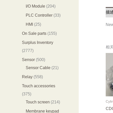
产
产
0
2
I/O Module
204
品
品
描
3
0
3
PLC Controller
33
个
4
3
2
HMI
25
New
产
个
个
5
1
On Sale parts
155
品
产
产
个
5
Surplus Inventory
品
相
品
产
5
2
2777
品
个
7
5
Sensor
500
产
7
0
2
Sensor Cable
21
品
7
0
1
5
Relay
558
个
个
个
5
Touch accessories
产
产
产
8
3
375
品
品
品
个
7
2
Cyli
Touch screen
214
CDQ
产
5
1
Membrane keypad