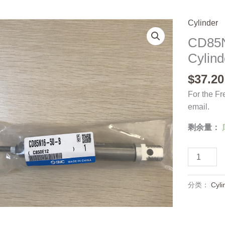
Cylinder
CD85N
Cylind
$
37.20
For the Fr
email.
剩余量：
CD85N16
50-
B,
分类：
Cyli
SMC,
Stock,
Cylinder