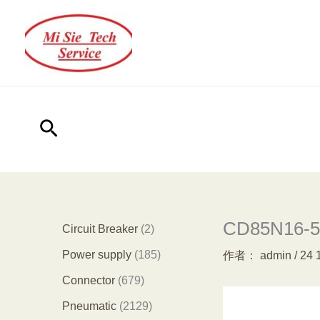
跳
至
内
容
搜
索
CD85N16-50
2
Circuit Breaker
2
个
1
Power supply
185
作者：
admin
/
24 
产
8
6
Connector
679
品
5
7
2
Pneumatic
2129