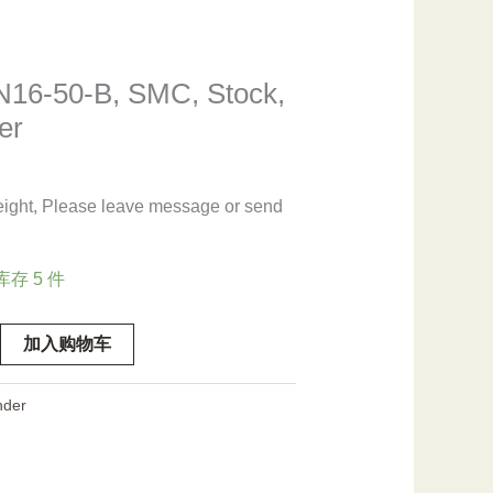
16-50-B, SMC, Stock,
er
eight, Please leave message or send
库存 5 件
-
加入购物车
nder