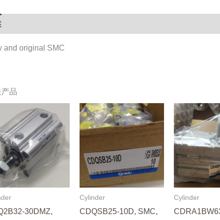
数
量
述
 and original SMC
关产品
nder
Cylinder
Cylinder
2B32-30DMZ,
CDQSB25-10D, SMC,
CDRA1BW63