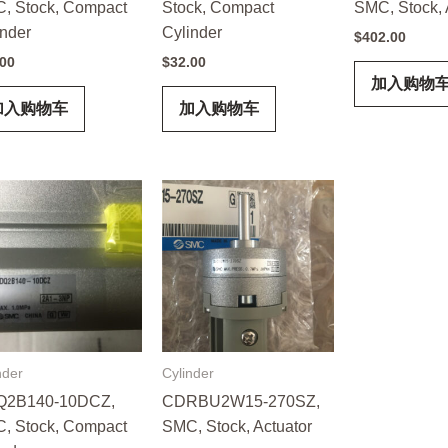
, Stock, Compact
Stock, Compact
SMC, Stock, 
inder
Cylinder
$
402.00
.00
$
32.00
加入购物
加入购物车
加入购物车
nder
Cylinder
2B140-10DCZ,
CDRBU2W15-270SZ,
, Stock, Compact
SMC, Stock, Actuator