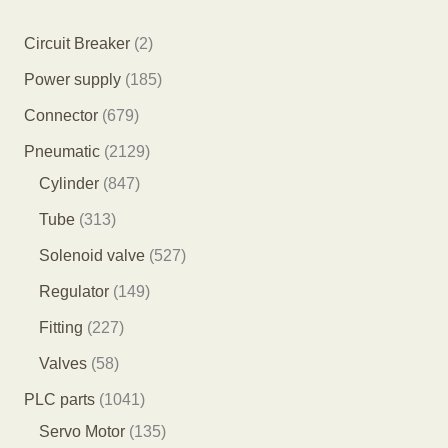
2
Circuit Breaker
2
个
1
Power supply
185
产
8
6
Connector
679
品
5
7
2
Pneumatic
2129
个
9
8
1
Cylinder
847
产
个
4
2
3
Tube
313
品
产
7
9
1
5
Solenoid valve
527
品
个
个
3
2
1
Regulator
149
产
产
个
7
4
2
Fitting
227
品
品
产
个
9
2
5
Valves
58
品
产
个
7
8
1
PLC parts
1041
品
产
个
个
0
1
Servo Motor
135