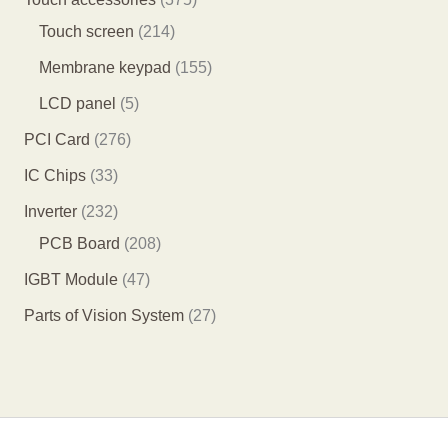
产
产
产
8
2
7
Touch screen
214
品
品
品
个
1
5
1
Membrane keypad
155
产
4
个
5
5
LCD panel
5
品
个
产
5
个
2
PCI Card
276
产
品
个
产
7
3
IC Chips
33
品
产
品
6
3
2
Inverter
232
品
个
个
3
2
PCB Board
208
产
产
2
0
4
IGBT Module
47
品
品
个
8
7
2
Parts of Vision System
27
产
个
个
7
品
产
产
个
品
品
产
品