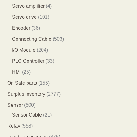
品
产
产
4
3
4
Servo amplifier
4
品
品
1
5
个
1
Servo drive
101
个
个
产
0
3
Encoder
36
产
产
品
1
6
5
Connecting Cable
503
品
品
个
个
0
2
I/O Module
204
产
产
3
0
3
PLC Controller
33
品
品
个
4
3
2
HMI
25
产
个
个
5
1
On Sale parts
155
品
产
产
个
5
2
Surplus Inventory
2777
品
品
产
5
7
5
Sensor
500
品
个
7
0
2
Sensor Cable
21
产
7
0
1
5
Relay
558
品
个
个
个
5
3
Touch accessories
375