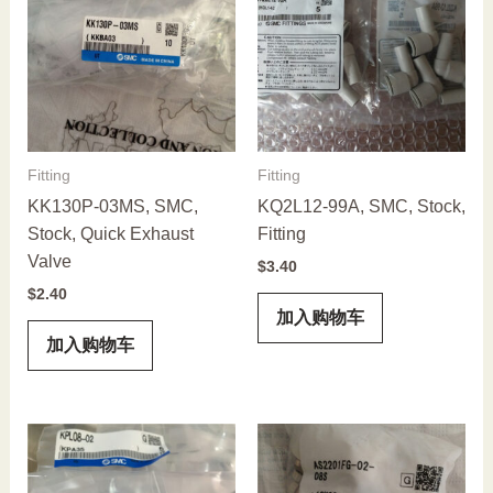
Fitting
Fitting
KK130P-03MS, SMC,
KQ2L12-99A, SMC, Stock,
Stock, Quick Exhaust
Fitting
Valve
$
3.40
$
2.40
加入购物车
加入购物车