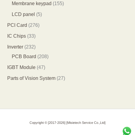
个
1
5
1
Membrane keypad
155
产
4
个
5
5
LCD panel
5
品
个
产
5
个
2
PCI Card
276
产
品
个
产
7
3
IC Chips
33
品
产
品
6
3
2
Inverter
232
品
个
个
3
2
PCB Board
208
产
产
2
0
4
IGBT Module
47
品
品
个
8
7
2
Parts of Vision System
27
产
个
个
7
品
产
产
个
品
品
产
品
Copyright © [2017-2026] [Misietech Service Co.,Ltd]