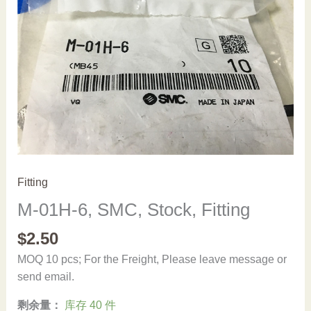
Fitting
M-01H-6, SMC, Stock, Fitting
$
2.50
MOQ 10 pcs; For the Freight, Please leave message or
send email.
剩余量：
库存 40 件