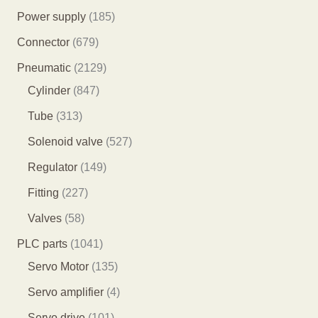
个
1
Power supply
185
产
8
6
Connector
679
品
5
7
2
Pneumatic
2129
个
9
8
1
Cylinder
847
产
个
4
2
3
Tube
313
品
产
7
9
1
5
Solenoid valve
527
品
个
个
3
2
1
Regulator
149
产
产
个
7
4
2
Fitting
227
品
品
产
个
9
2
5
Valves
58
品
产
个
7
8
1
PLC parts
1041
品
产
个
个
0
1
Servo Motor
135
品
产
产
4
3
4
Servo amplifier
4
品
品
1
5
个
1
Servo drive
101