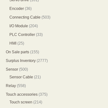
个
个
产
0
3
Encoder
36
产
产
品
1
6
5
Connecting Cable
503
品
品
个
个
0
2
I/O Module
204
产
产
3
0
3
PLC Controller
33
品
品
个
4
3
2
HMI
25
产
个
个
5
1
On Sale parts
155
品
产
产
个
5
2
Surplus Inventory
2777
品
品
产
5
7
5
Sensor
500
品
个
7
0
2
Sensor Cable
21
产
7
0
1
5
Relay
558
品
个
个
个
5
3
Touch accessories
375
产
产
产
8
2
7
Touch screen
214
品
品
品