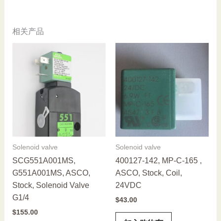
量
相关产品
Solenoid valve
Solenoid valve
SCG551A001MS,
400127-142, MP-C-165 ,
G551A001MS, ASCO,
ASCO, Stock, Coil,
Stock, Solenoid Valve
24VDC
G1/4
$
43.00
$
155.00