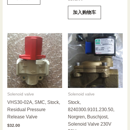
加入购物车
Solenoid valve
Solenoid valve
VHS30-02A, SMC, Stock,
Stock,
Residual Pressure
8240300.9101.230.50,
Release Valve
Norgren, Buschjost,
Solenoid Valve 230V
$
32.00