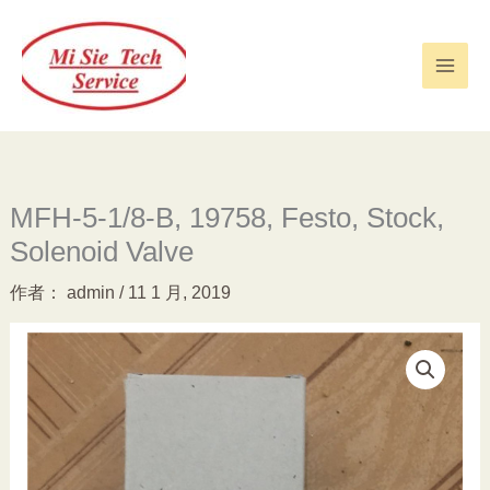
跳
至
内
容
MFH-5-1/8-B, 19758, Festo, Stock,
Solenoid Valve
作者：
admin
/
11 1 月, 2019