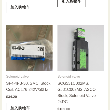
加入购物车
加入购物车
Solenoid valve
Solenoid valve
SF4-4FB-30, SMC, Stock,
SCG531C002MS,
Coil, AC176-242V/50Hz
G531C002MS, ASCO,
Stock, Solenoid Valve
$
34.20
24DC
加入购物车
$
102.00