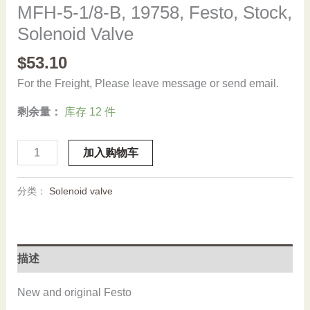
MFH-5-1/8-B, 19758, Festo, Stock,
Solenoid Valve
$
53.10
For the Freight, Please leave message or send email.
剩余量：
库存 12 件
MFH-
加入购物车
5-
1/8-
分类：
Solenoid valve
B,
19758,
Festo,
Stock,
描述
Solenoid
Valve
New and original Festo
数