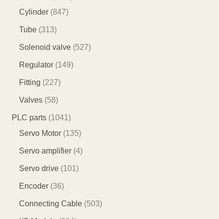
个
9
8
1
Cylinder
847
产
个
4
2
3
Tube
313
品
产
7
9
1
5
Solenoid valve
527
品
个
个
3
2
1
Regulator
149
产
产
个
7
4
2
Fitting
227
品
品
产
个
9
2
5
Valves
58
品
产
个
7
8
1
PLC parts
1041
品
产
个
个
0
1
Servo Motor
135
品
产
产
4
3
4
Servo amplifier
4
品
品
1
5
个
1
Servo drive
101
个
个
产
0
3
Encoder
36
产
产
品
1
6
5
Connecting Cable
503
品
品
个
个
0