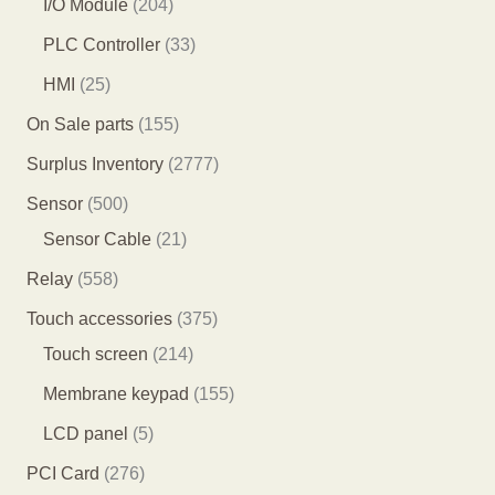
2
I/O Module
204
产
产
3
0
3
PLC Controller
33
品
品
个
4
3
2
HMI
25
产
个
个
5
1
On Sale parts
155
品
产
产
个
5
2
Surplus Inventory
2777
品
品
产
5
7
5
Sensor
500
品
个
7
0
2
Sensor Cable
21
产
7
0
1
5
Relay
558
品
个
个
个
5
3
Touch accessories
375
产
产
产
8
2
7
Touch screen
214
品
品
品
个
1
5
1
Membrane keypad
155
产
4
个
5
5
LCD panel
5
品
个
产
5
个
2
PCI Card
276
产
品