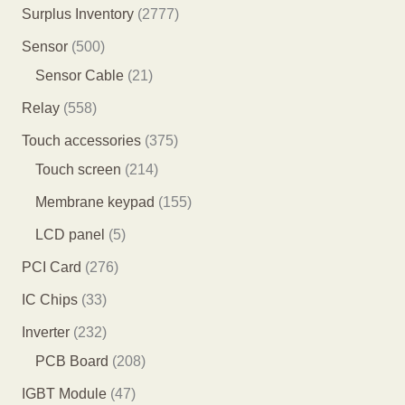
产
个
5
2
Surplus Inventory
2777
品
品
产
5
7
5
Sensor
500
品
个
7
0
2
Sensor Cable
21
产
7
0
1
5
Relay
558
品
个
个
个
5
3
Touch accessories
375
产
产
产
8
2
7
Touch screen
214
品
品
品
个
1
5
1
Membrane keypad
155
产
4
个
5
5
LCD panel
5
品
个
产
5
个
2
PCI Card
276
产
品
个
产
7
3
IC Chips
33
品
产
品
6
3
2
Inverter
232
品
个
个
3
2
PCB Board
208
产
产
2
0
4
IGBT Module
47