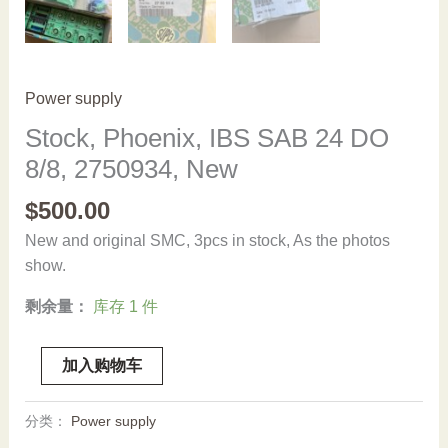
Power supply
Stock, Phoenix, IBS SAB 24 DO
8/8, 2750934, New
$
500.00
New and original SMC, 3pcs in stock, As the photos
show.
剩余量：
库存 1 件
Stock,
加入购物车
Phoenix,
IBS
分类：
Power supply
SAB