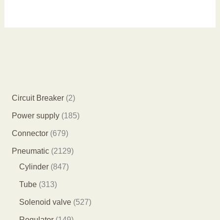
2
Circuit Breaker
2
个
1
Power supply
185
产
8
6
Connector
679
品
5
7
2
Pneumatic
2129
个
9
8
1
Cylinder
847
产
个
4
2
3
Tube
313
品
产
7
9
1
5
Solenoid valve
527
品
个
个
3
2
1
Regulator
149