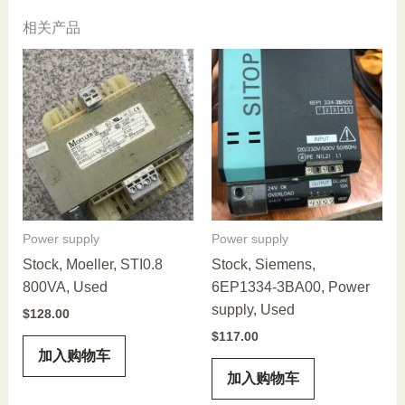
24
相关产品
DO
8/8,
2750934,
New
数
量
Power supply
Power supply
Stock, Moeller, STI0.8
Stock, Siemens,
800VA, Used
6EP1334-3BA00, Power
supply, Used
$
128.00
$
117.00
加入购物车
加入购物车