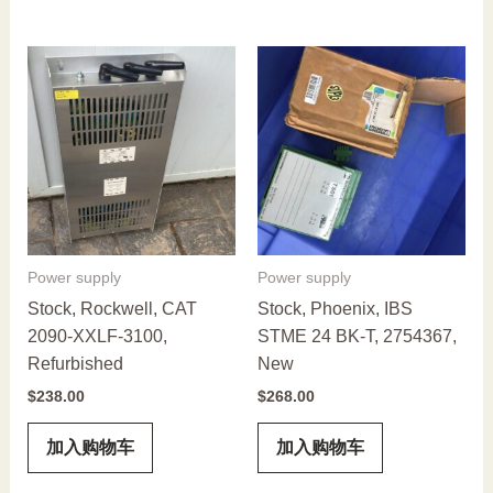
Power supply
Power supply
Stock, Rockwell, CAT
Stock, Phoenix, IBS
2090-XXLF-3100,
STME 24 BK-T, 2754367,
Refurbished
New
$
238.00
$
268.00
加入购物车
加入购物车