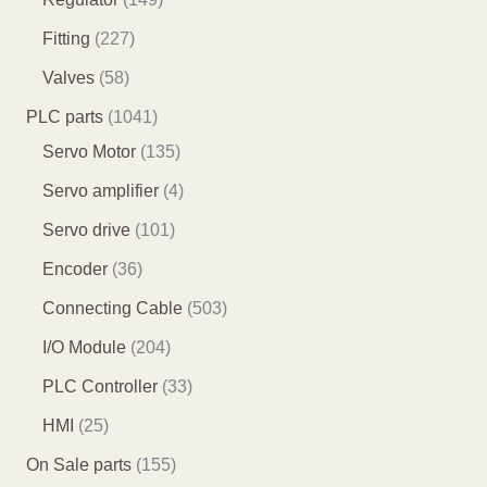
产
产
个
7
4
2
Fitting
227
品
品
产
个
9
2
5
Valves
58
品
产
个
7
8
1
PLC parts
1041
品
产
个
个
0
1
Servo Motor
135
品
产
产
4
3
4
Servo amplifier
4
品
品
1
5
个
1
Servo drive
101
个
个
产
0
3
Encoder
36
产
产
品
1
6
5
Connecting Cable
503
品
品
个
个
0
2
I/O Module
204
产
产
3
0
3
PLC Controller
33
品
品
个
4
3
2
HMI
25
产
个
个
5
1
On Sale parts
155
品
产