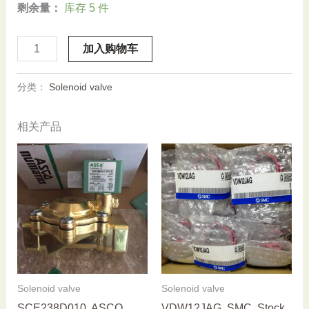
剩余量：
库存 5 件
Stock,
加入购物车
SMC,
VQ1101NR-
分类：
Solenoid valve
5,
New
相关产品
数
量
Solenoid valve
Solenoid valve
SCE238D010, ASCO,
VDW12JAG, SMC, Stock,