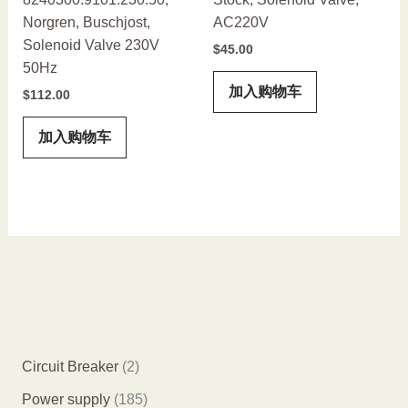
Norgren, Buschjost,
AC220V
Solenoid Valve 230V
$
45.00
50Hz
加入购物车
$
112.00
加入购物车
2
Circuit Breaker
2
个
1
Power supply
185