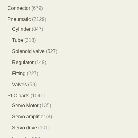
产
8
6
Connector
679
品
5
7
2
Pneumatic
2129
个
9
8
1
Cylinder
847
产
个
4
2
3
Tube
313
品
产
7
9
1
5
Solenoid valve
527
品
个
个
3
2
1
Regulator
149
产
产
个
7
4
2
Fitting
227
品
品
产
个
9
2
5
Valves
58
品
产
个
7
8
1
PLC parts
1041
品
产
个
个
0
1
Servo Motor
135
品
产
产
4
3
4
Servo amplifier
4
品
品
1
5
个
1
Servo drive
101
个
个
产
0