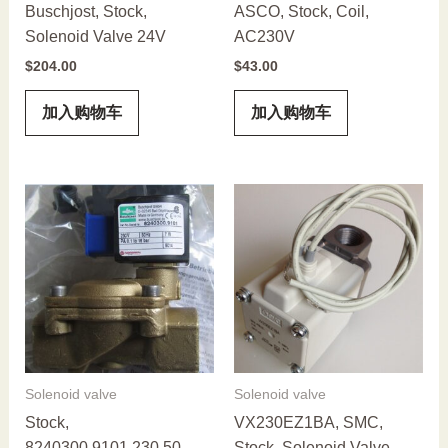
Buschjost, Stock,
ASCO, Stock, Coil,
Solenoid Valve 24V
AC230V
$
204.00
$
43.00
加入购物车
加入购物车
Solenoid valve
Solenoid valve
Stock,
VX230EZ1BA, SMC,
8240300.9101.230.50,
Stock, Solenoid Valve,