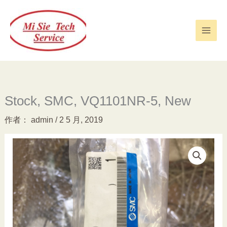
跳
至
内
容
Stock, SMC, VQ1101NR-5, New
作者：
admin
/
2 5 月, 2019