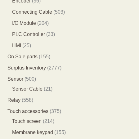
3
Encoder
36
产
产
品
1
6
5
Connecting Cable
503
品
品
个
个
0
2
I/O Module
204
产
产
3
0
3
PLC Controller
33
品
品
个
4
3
2
HMI
25
产
个
个
5
1
On Sale parts
155
品
产
产
个
5
2
Surplus Inventory
2777
品
品
产
5
7
5
Sensor
500
品
个
7
0
2
Sensor Cable
21
产
7
0
1
5
Relay
558
品
个
个
个
5
3
Touch accessories
375
产
产
产
8
2
7
Touch screen
214
品
品
品
个
1
5
1
Membrane keypad
155