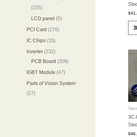
Sto
品
个
4
1
155
$
41
产
个
5
5
LCD panel
5
品
产
5
个
2
PCI Card
276
品
个
产
7
3
IC Chips
33
产
品
6
3
2
Inverter
232
品
个
个
3
2
PCB Board
208
产
产
2
0
4
IGBT Module
47
品
品
个
8
7
Parts of Vision System
产
个
个
2
27
品
产
产
7
Sen
品
品
个
3C-
产
Sto
品
$
46