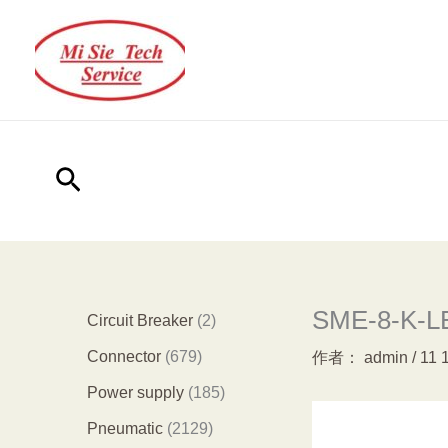
跳
至
内
容
搜
索
SME-8-K-LE
2
Circuit Breaker
2
个
6
Connector
679
作者：
admin
/
11 
产
7
1
Power supply
185
品
9
8
2
Pneumatic
2129