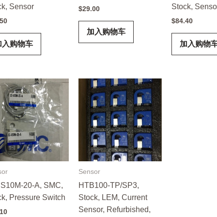
ck, Sensor
Stock, Senso
$
29.00
.50
$
84.40
加入购物车
加入购物车
加入购物
sor
Sensor
IS10M-20-A, SMC,
HTB100-TP/SP3,
ck, Pressure Switch
Stock, LEM, Current
Sensor, Refurbished,
.10