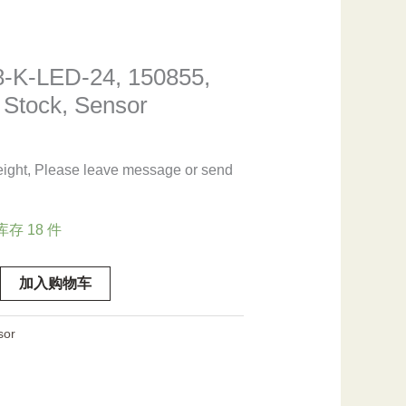
-K-LED-24, 150855,
 Stock, Sensor
eight, Please leave message or send
库存 18 件
加入购物车
sor