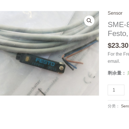
Sensor
SME-8
Festo,
$
23.30
For the Fr
email.
剩余量：
SME-
8-
K-
分类：
Sen
LED-
24,
150855,