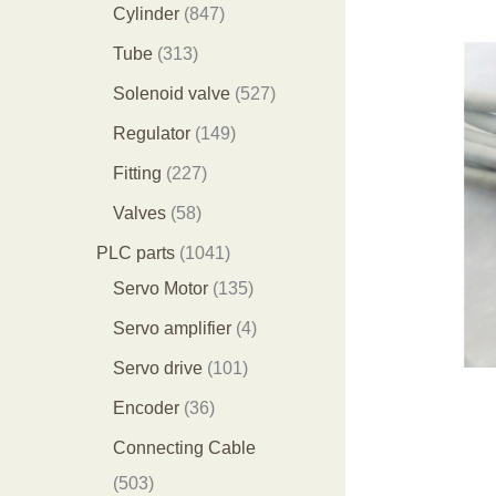
个
5
8
1
Cylinder
847
产
个
4
2
3
Tube
313
品
产
7
9
1
5
Solenoid valve
527
品
个
个
3
2
1
Regulator
149
产
产
个
7
4
2
Fitting
227
品
品
产
个
9
2
5
Valves
58
品
产
个
7
8
1
PLC parts
1041
品
产
个
个
0
1
Servo Motor
135
品
产
产
4
3
4
Servo amplifier
4
品
品
1
5
个
1
Servo drive
101
个
个
产
0
3
Encoder
36
产
产
品
1
6
Connecting Cable
品
品
个
个
5
503