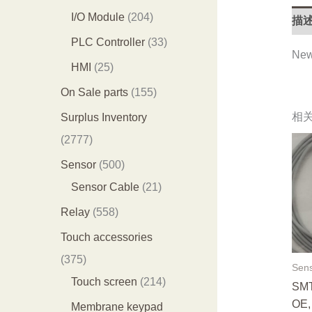
产
产
0
2
I/O Module
204
描
品
品
3
0
3
PLC Controller
33
New
个
4
3
2
HMI
25
产
个
个
5
1
On Sale parts
155
品
产
产
个
5
相
Surplus Inventory
品
品
产
5
2
2777
品
个
7
5
Sensor
500
产
7
0
2
Sensor Cable
21
品
7
0
1
5
Relay
558
个
个
个
5
Touch accessories
产
产
产
8
3
375
Sen
品
品
品
个
7
2
Touch screen
214
SMT
产
5
1
OE,
Membrane keypad