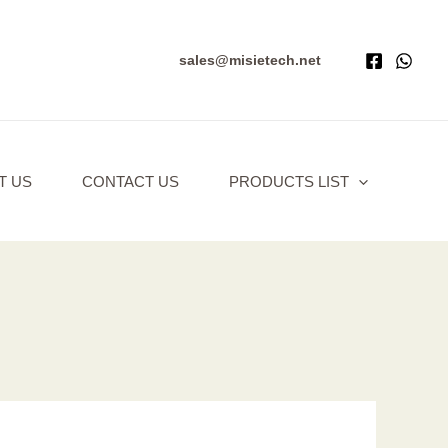
sales@misietech.net
T US
CONTACT US
PRODUCTS LIST