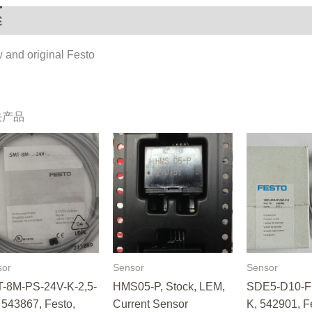
Festo,
述
Stock,
Sensor
 and original Festo
数
量
关产品
sor
Sensor
Sensor
-8M-PS-24V-K-2,5-
HMS05-P, Stock, LEM,
SDE5-D10-F
 543867, Festo,
Current Sensor
K, 542901, F