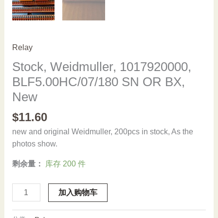
Relay
Stock, Weidmuller, 1017920000,
BLF5.00HC/07/180 SN OR BX,
New
$
11.60
new and original Weidmuller, 200pcs in stock, As the
photos show.
剩余量：
库存 200 件
Stock,
加入购物车
Weidmuller,
1017920000,