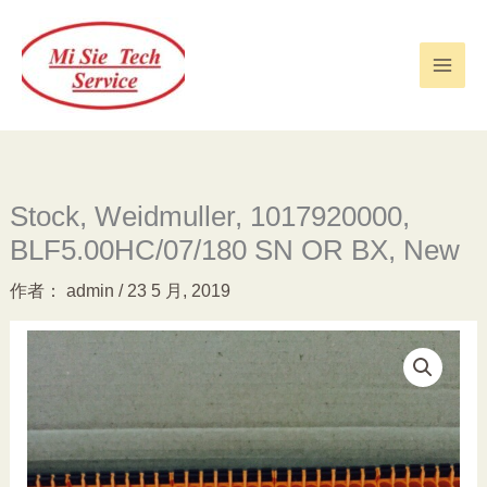
跳
至
内
容
Stock, Weidmuller, 1017920000,
BLF5.00HC/07/180 SN OR BX, New
作者：
admin
/
23 5 月, 2019