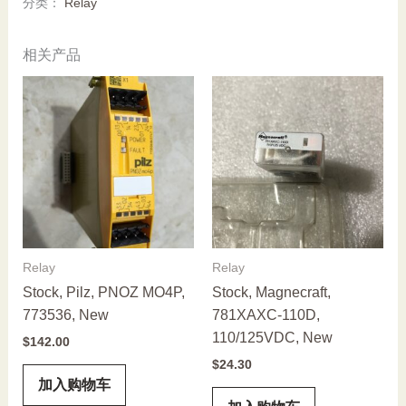
分类：
Relay
BLF5.00HC/07/180
SN
相关产品
OR
BX,
New
数
量
Relay
Relay
Stock, Pilz, PNOZ MO4P,
Stock, Magnecraft,
773536, New
781XAXC-110D,
110/125VDC, New
$
142.00
$
24.30
加入购物车