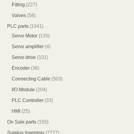
个
7
4
2
Fitting
227
品
品
产
个
9
2
5
Valves
58
品
产
个
7
8
1
PLC parts
1041
品
产
个
个
0
1
Servo Motor
135
品
产
产
4
3
4
Servo amplifier
4
品
品
1
5
个
1
Servo drive
101
个
个
产
0
3
Encoder
36
产
产
品
1
6
5
Connecting Cable
503
品
品
个
个
0
2
I/O Module
204
产
产
3
0
3
PLC Controller
33
品
品
个
4
3
2
HMI
25
产
个
个
5
1
On Sale parts
155
品
产
产
个
5
2
Surplus Inventory
2777