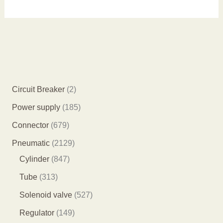
2
Circuit Breaker
2
个
1
Power supply
185
产
8
6
Connector
679
品
5
7
2
Pneumatic
2129
个
9
8
1
Cylinder
847
产
个
4
2
3
Tube
313
品
产
7
9
1
5
Solenoid valve
527
品
个
个
3
2
1
Regulator
149
产
产