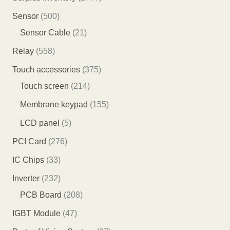
品
品
产
5
7
5
Sensor
500
品
个
7
0
2
Sensor Cable
21
产
7
0
1
5
Relay
558
品
个
个
个
5
3
Touch accessories
375
产
产
产
8
2
7
Touch screen
214
品
品
品
个
1
5
1
Membrane keypad
155
产
4
个
5
5
LCD panel
5
品
个
产
5
个
2
PCI Card
276
产
品
个
产
7
3
IC Chips
33
品
产
品
6
3
2
Inverter
232
品
个
个
3
2
PCB Board
208
产
产
2
0
4
IGBT Module
47
品
品
个
8
7