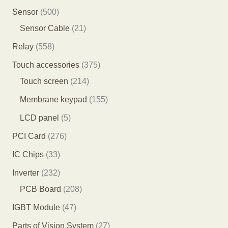
品
品
产
5
7
5
Sensor
500
品
个
7
0
2
Sensor Cable
21
产
7
0
1
5
Relay
558
品
个
个
个
5
3
Touch accessories
375
产
产
产
8
2
7
Touch screen
214
品
品
品
个
1
5
1
Membrane keypad
155
产
4
个
5
5
LCD panel
5
品
个
产
5
个
2
PCI Card
276
产
品
个
产
7
3
IC Chips
33
品
产
品
6
3
2
Inverter
232
品
个
个
3
2
PCB Board
208
产
产
2
0
4
IGBT Module
47
品
品
个
8
7
2
Parts of Vision System
27