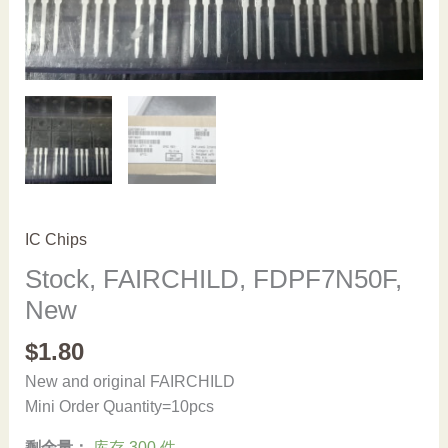
IC Chips
Stock, FAIRCHILD, FDPF7N50F,
New
$
1.80
New and original FAIRCHILD
Mini Order Quantity=10pcs
剩余量：
库存 300 件