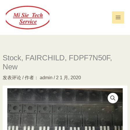
跳
至
内
容
Stock, FAIRCHILD, FDPF7N50F,
New
发表评论
/ 作者：
admin
/
2 1 月, 2020