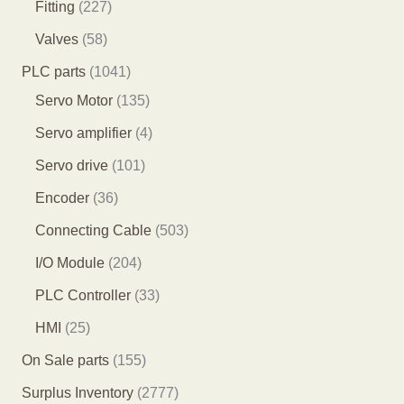
4
2
Fitting
227
品
品
产
个
9
2
5
Valves
58
品
产
个
7
8
1
PLC parts
1041
品
产
个
个
0
1
Servo Motor
135
品
产
产
4
3
4
Servo amplifier
4
品
品
1
5
个
1
Servo drive
101
个
个
产
0
3
Encoder
36
产
产
品
1
6
5
Connecting Cable
503
品
品
个
个
0
2
I/O Module
204
产
产
3
0
3
PLC Controller
33
品
品
个
4
3
2
HMI
25
产
个
个
5
1
On Sale parts
155
品
产
产
个
5
2
Surplus Inventory
2777