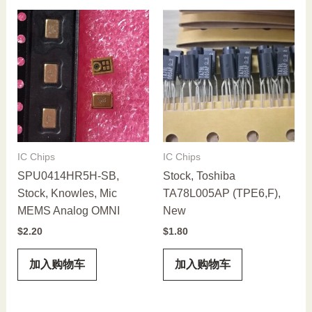
IC Chips
IC Chips
SPU0414HR5H-SB,
Stock, Toshiba
Stock, Knowles, Mic
TA78L005AP (TPE6,F),
MEMS Analog OMNI
New
$
2.20
$
1.80
加入购物车
加入购物车