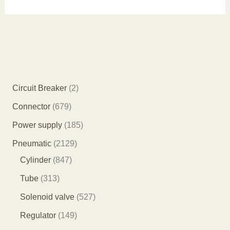
2
Circuit Breaker
2
个
6
Connector
679
产
7
1
Power supply
185
品
9
8
2
Pneumatic
2129
个
5
8
1
Cylinder
847
产
个
4
2
3
Tube
313
品
产
7
9
1
5
Solenoid valve
527
品
个
个
3
2
1
Regulator
149
产
产
个
7