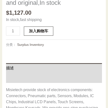
and original,In stock
$
1,127.00
In stock,fast shipping
50116413
加入购物车
BCL
308i
分类：
Surplus Inventory
SN
102
D,New
and
描述
original,In
stock
用户评价 (0)
数
量
Misietech provide stock of electronics components:
Connectors, Pneumatic parts, Sensors, Modules, IC
Chips, Industrial LCD Panels, Touch Screens,
Membrane Keypads. We provide one-stop purchasing