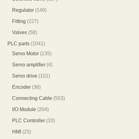
品
个
个
3
2
1
Regulator
149
产
产
个
7
4
2
Fitting
227
品
品
产
个
9
2
5
Valves
58
品
产
个
7
8
1
PLC parts
1041
品
产
个
个
0
1
Servo Motor
135
品
产
产
4
3
4
Servo amplifier
4
品
品
1
5
个
1
Servo drive
101
个
个
产
0
3
Encoder
36
产
产
品
1
6
5
Connecting Cable
503
品
品
个
个
0
2
I/O Module
204
产
产
3
0
3
PLC Controller
33
品
品
个
4
3
2
HMI
25
产
个