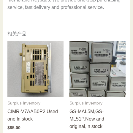
service, fast delivery and professional service.
相关产品
Surplus Inventory
Surplus Inventory
CIMR-V7AAB0P2,Used
GS-MAL5M,GS-
one,In stock
ML51P,New and
original,In stock
$
85.00