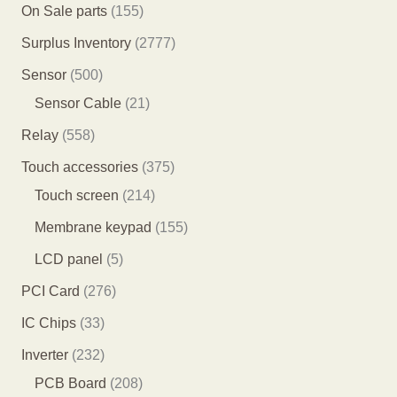
个
5
1
On Sale parts
155
品
产
产
个
5
2
Surplus Inventory
2777
品
品
产
5
7
5
Sensor
500
品
个
7
0
2
Sensor Cable
21
产
7
0
1
5
Relay
558
品
个
个
个
5
3
Touch accessories
375
产
产
产
8
2
7
Touch screen
214
品
品
品
个
1
5
1
Membrane keypad
155
产
4
个
5
5
LCD panel
5
品
个
产
5
个
2
PCI Card
276
产
品
个
产
7
3
IC Chips
33
品
产
品
6
3
2
Inverter
232
品
个
个
3
2
PCB Board
208