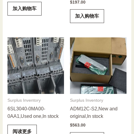
$
197.00
加入购物车
加入购物车
Surplus Inventory
Surplus Inventory
6SL3040-0MA00-
ADM12C-S2,New and
0AA1,Used one,In stock
original,In stock
$
563.00
阅读更多