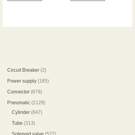
2
Circuit Breaker
2
个
1
Power supply
185
产
8
6
Connector
679
品
5
7
2
Pneumatic
2129
个
9
8
1
Cylinder
847
产
个
4
2
3
Tube
313
品
产
7
9
1
5
Solenoid valve
527