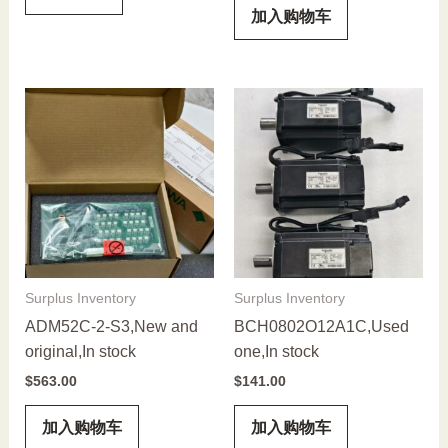
加入购物车
Surplus Inventory
Surplus Inventory
ADM52C-2-S3,New and
BCH0802O12A1C,Used
original,In stock
one,In stock
$
563.00
$
141.00
加入购物车
加入购物车