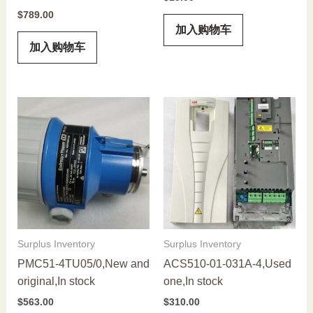
$
789.00
加入购物车
加入购物车
Surplus Inventory
Surplus Inventory
PMC51-4TU05/0,New and
ACS510-01-031A-4,Used
original,In stock
one,In stock
$
563.00
$
310.00