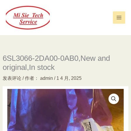
跳
至
内
容
6SL3066-2DA00-0AB0,New and
original,In stock
发表评论
/ 作者：
admin
/
1 4 月, 2025