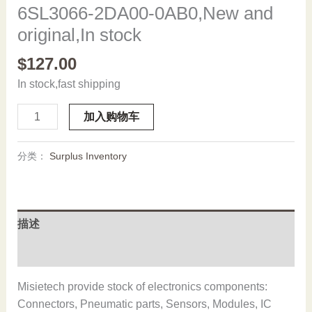
6SL3066-2DA00-0AB0,New and
original,In stock
$
127.00
In stock,fast shipping
6SL3066-
加入购物车
2DA00-
0AB0,New
分类：
Surplus Inventory
and
original,In
stock
数
描述
量
用户评价 (0)
Misietech provide stock of electronics components:
Connectors, Pneumatic parts, Sensors, Modules, IC