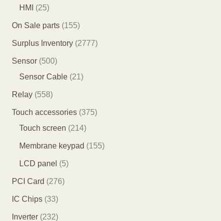
个
4
3
2
HMI
25
产
个
个
5
1
On Sale parts
155
品
产
产
个
5
2
Surplus Inventory
2777
品
品
产
5
7
5
Sensor
500
品
个
7
0
2
Sensor Cable
21
产
7
0
1
5
Relay
558
品
个
个
个
5
3
Touch accessories
375
产
产
产
8
2
7
Touch screen
214
品
品
品
个
1
5
1
Membrane keypad
155
产
4
个
5
5
LCD panel
5
品
个
产
5
个
2
PCI Card
276
产
品
个
产
7
3
IC Chips
33
品
产
品
6
3
2
Inverter
232