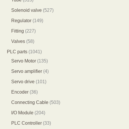
品
产
7
9
1
5
Solenoid valve
527
品
个
个
3
2
1
Regulator
149
产
产
个
7
4
2
Fitting
227
品
品
产
个
9
2
5
Valves
58
品
产
个
7
8
1
PLC parts
1041
品
产
个
个
0
1
Servo Motor
135
品
产
产
4
3
4
Servo amplifier
4
品
品
1
5
个
1
Servo drive
101
个
个
产
0
3
Encoder
36
产
产
品
1
6
5
Connecting Cable
503
品
品
个
个
0
2
I/O Module
204
产
产
3
0
3
PLC Controller
33
品
品