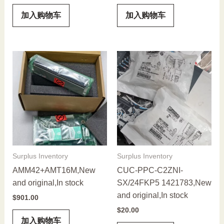
加入购物车
加入购物车
Surplus Inventory
Surplus Inventory
AMM42+AMT16M,New
CUC-PPC-C2ZNI-
and original,In stock
SX/24FKP5 1421783,New
and original,In stock
$
901.00
$
20.00
加入购物车