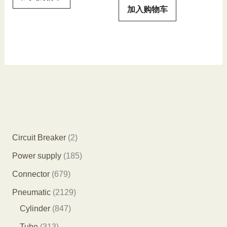
加入购物车
2
Circuit Breaker
2
个
1
Power supply
185
产
8
6
Connector
679
品
5
7
2
Pneumatic
2129
个
9
8
1
Cylinder
847
产
个
4
2
3
Tube
313