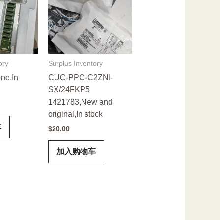
ory
Surplus Inventory
ne,In
CUC-PPC-C2ZNI-
SX/24FKP5
1421783,New and
original,In stock
车
$
20.00
加入购物车