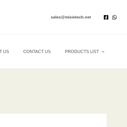
sales@misietech.net
T US
CONTACT US
PRODUCTS LIST