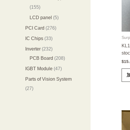
品
个
4
1
155
产
个
5
5
LCD panel
5
品
产
5
个
2
PCI Card
276
品
个
产
7
Surp
3
IC Chips
33
产
品
KL1
6
3
2
Inverter
232
sto
品
个
个
3
2
PCB Board
208
$
15
产
产
2
0
4
IGBT Module
47
品
品
个
8
7
Parts of Vision System
产
个
个
2
27
品
产
产
7
品
品
个
产
品