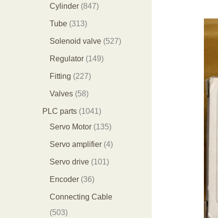
个
9
8
1
Cylinder
847
产
个
4
2
3
Tube
313
品
产
7
9
1
5
Solenoid valve
527
品
个
个
3
2
1
Regulator
149
产
产
个
7
4
2
Fitting
227
品
品
产
个
9
2
5
Valves
58
品
产
个
7
8
1
PLC parts
1041
品
产
个
个
0
1
Servo Motor
135
品
产
产
4
3
4
Servo amplifier
4
品
品
1
5
个
1
Servo drive
101
个
个
产
0
3
Encoder
36
产
产
品
1
6
Connecting Cable
品
品
个
个
5
503