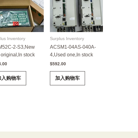
lus Inventory
Surplus Inventory
52C-2-S3,New
ACSM1-04AS-040A-
original,In stock
4,Used one,In stock
3.00
$
592.00
加入购物车
加入购物车