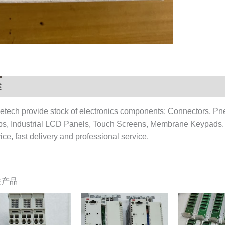
述
用户评价 (0)
etech provide stock of electronics components: Connectors, Pn
ps, Industrial LCD Panels, Touch Screens, Membrane Keypads.
ice, fast delivery and professional service.
关产品