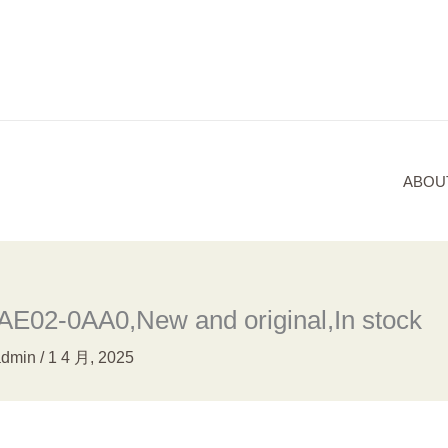
ABOU
E02-0AA0,New and original,In stock
admin
/
1 4 月, 2025