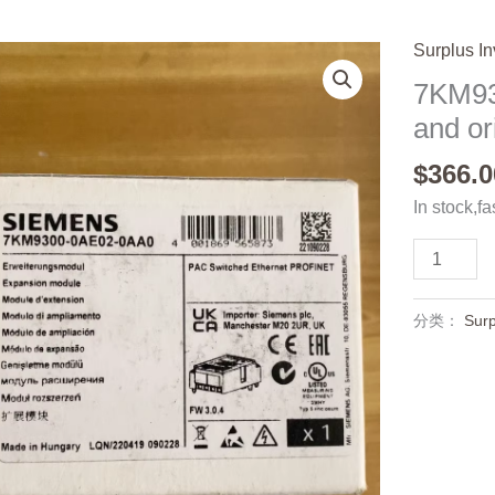
Surplus In
7KM93
and or
$
366.0
In stock,fa
7KM9300-
0AE02-
0AA0,Ne
分类：
Surp
and
original,In
stock
数
量