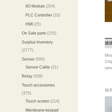
产
产
0
2
I/O Module
204
品
品
3
0
3
PLC Controller
33
个
4
3
2
HMI
25
产
个
个
5
1
On Sale parts
155
品
产
产
个
5
Surplus Inventory
描
品
品
产
5
2
2777
Misi
品
个
7
5
Sensor
500
Chi
产
7
0
2
Sensor Cable
21
serv
品
7
0
1
5
Relay
558
个
个
个
5
Touch accessories
产
相
产
产
8
3
375
品
品
品
个
7
2
Touch screen
214
产
5
1
Membrane keypad