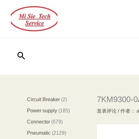
跳
至
内
容
搜
索
7KM9300-0A
2
Circuit Breaker
2
个
1
Power supply
185
发表评论
/ 作者：
产
8
6
Connector
679
品
5
7
2
Pneumatic
2129