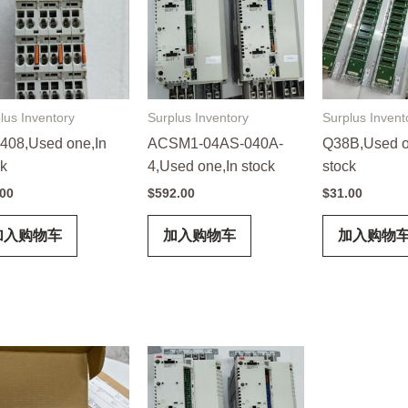
lus Inventory
Surplus Inventory
Surplus Invent
408,Used one,In
ACSM1-04AS-040A-
Q38B,Used o
ck
4,Used one,In stock
stock
.00
$
592.00
$
31.00
加入购物车
加入购物车
加入购物