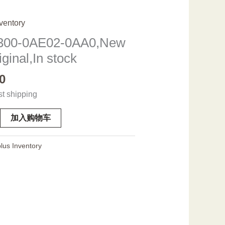
ventory
00-0AE02-0AA0,New
iginal,In stock
0
st shipping
加入购物车
w
lus Inventory