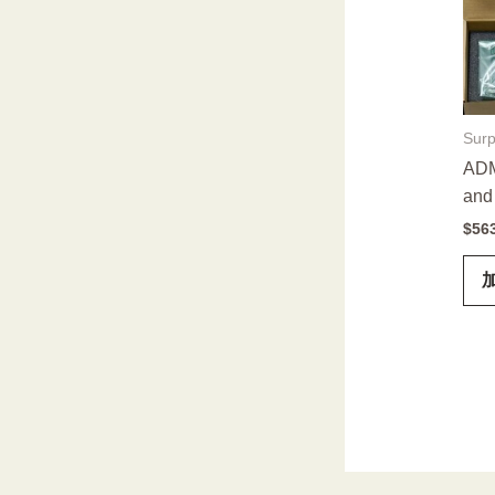
Surp
ADM
and 
$
56