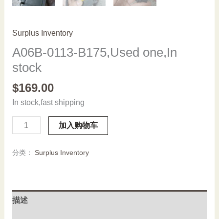
Surplus Inventory
A06B-0113-B175,Used one,In
stock
$
169.00
In stock,fast shipping
A06B-
加入购物车
0113-
B175,Used
分类：
Surplus Inventory
one,In
stock
数
量
描述