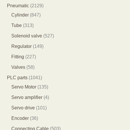
品
5
7
2
Pneumatic
2129
个
9
8
1
Cylinder
847
产
个
4
2
3
Tube
313
品
产
7
9
1
5
Solenoid valve
527
品
个
个
3
2
1
Regulator
149
产
产
个
7
4
2
Fitting
227
品
品
产
个
9
2
5
Valves
58
品
产
个
7
8
1
PLC parts
1041
品
产
个
个
0
1
Servo Motor
135
品
产
产
4
3
4
Servo amplifier
4
品
品
1
5
个
1
Servo drive
101
个
个
产
0
3
Encoder
36
产
产
品
1
6
5
Connecting Cable
503