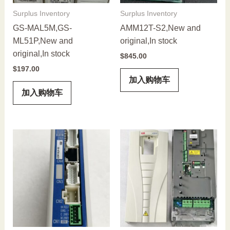
Surplus Inventory
Surplus Inventory
GS-MAL5M,GS-
AMM12T-S2,New and
ML51P,New and
original,In stock
original,In stock
$
845.00
$
197.00
加入购物车
加入购物车