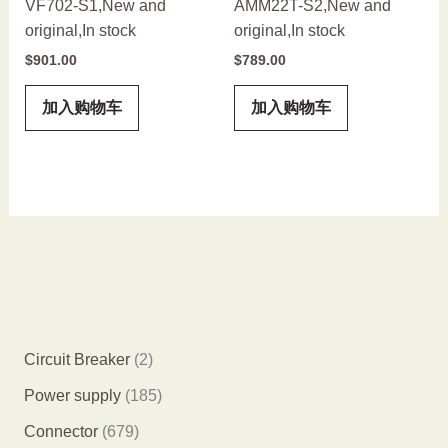
VF702-S1,New and
AMM22T-S2,New and
original,In stock
original,In stock
$
901.00
$
789.00
加入购物车
加入购物车
2
Circuit Breaker
2
个
1
Power supply
185
产
8
6
Connector
679