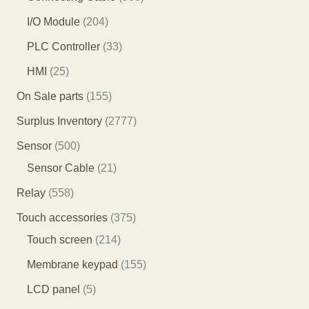
品
品
个
个
0
2
I/O Module
204
产
产
3
0
3
PLC Controller
33
品
品
个
4
3
2
HMI
25
产
个
个
5
1
On Sale parts
155
品
产
产
个
5
2
Surplus Inventory
2777
品
品
产
5
7
5
Sensor
500
品
个
7
0
2
Sensor Cable
21
产
7
0
1
5
Relay
558
品
个
个
个
5
3
Touch accessories
375
产
产
产
8
2
7
Touch screen
214
品
品
品
个
1
5
1
Membrane keypad
155
产
4
个
5
5
LCD panel
5
品
个
产
5