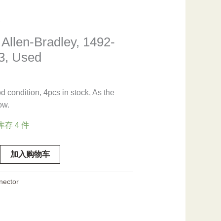
 Allen-Bradley, 1492-
, Used
 condition, 4pcs in stock, As the
ow.
库存 4 件
加入购物车
nector