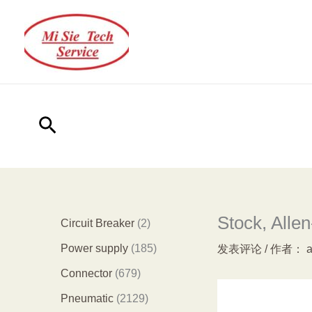
跳
至
内
容
搜
索
Stock, Alle
2
Circuit Breaker
2
个
1
Power supply
185
发表评论
/ 作者：
产
8
6
Connector
679
品
5
7
2
Pneumatic
2129