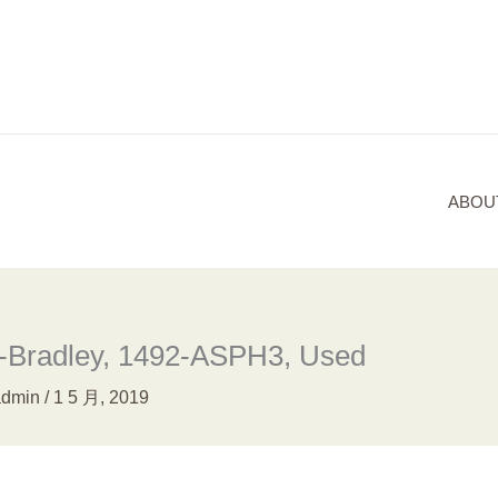
ABOU
n-Bradley, 1492-ASPH3, Used
admin
/
1 5 月, 2019