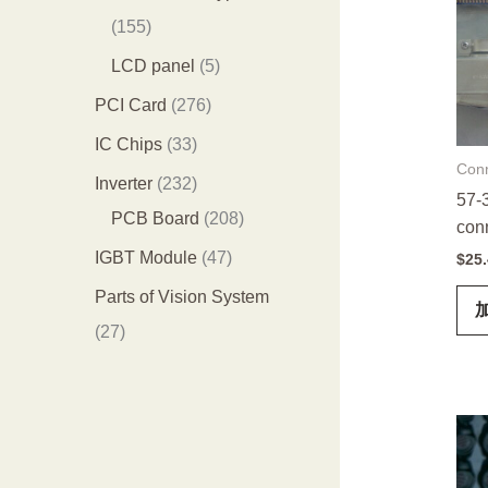
品
个
4
1
155
产
个
5
5
LCD panel
5
品
产
5
个
2
PCI Card
276
品
个
产
7
3
IC Chips
33
产
品
Con
6
3
2
Inverter
232
57-
品
个
个
3
2
PCB Board
208
con
产
产
2
0
4
IGBT Module
47
$
25
品
品
个
8
7
Parts of Vision System
产
个
个
2
27
品
产
产
7
品
品
个
产
品