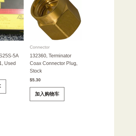
Connector
S25S-5A
132360, Terminator
1, Used
Coax Connector Plug,
Stock
$
5.30
车
加入购物车