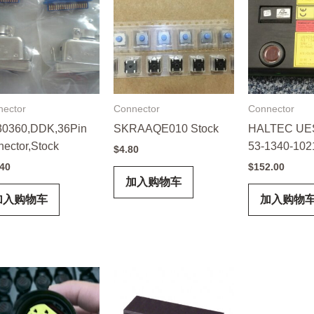
nector
Connector
Connector
30360,DDK,36Pin
SKRAAQE010 Stock
HALTEC UE
nector,Stock
53-1340-102
$
4.80
.40
$
152.00
加入购物车
加入购物车
加入购物