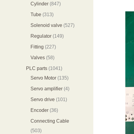
个
9
8
1
Cylinder
847
产
个
4
2
3
Tube
313
品
产
7
9
1
5
Solenoid valve
527
品
个
个
3
2
1
Regulator
149
产
产
个
7
4
2
Fitting
227
品
品
产
个
9
2
5
Valves
58
品
产
个
7
8
1
PLC parts
1041
品
产
个
个
0
1
Servo Motor
135
品
产
产
4
3
4
Servo amplifier
4
品
品
1
5
个
1
Servo drive
101
个
个
产
0
3
Encoder
36
产
产
品
1
6
Connecting Cable
品
品
个
个
5
503