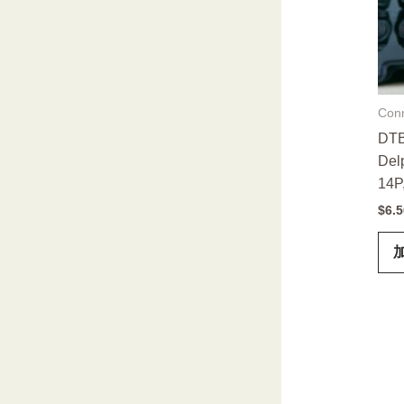
Con
DT
Delp
14P
$
6.5