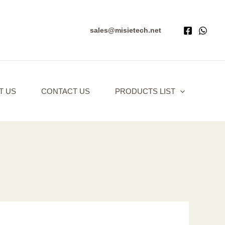
sales@misietech.net
T US
CONTACT US
PRODUCTS LIST