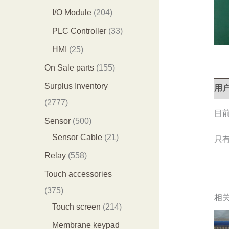
产
产
0
2
I/O Module
204
品
品
3
0
3
PLC Controller
33
个
4
3
2
HMI
25
产
个
个
5
1
On Sale parts
155
品
产
产
个
5
Surplus Inventory
用户
品
品
产
5
2
2777
目
品
个
7
5
Sensor
500
产
7
0
2
Sensor Cable
21
只
品
7
0
1
5
Relay
558
个
个
个
5
Touch accessories
产
产
产
8
3
375
相
品
品
品
个
7
2
Touch screen
214
产
5
1
Membrane keypad