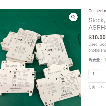
Connector
Stock,
ASPH3
$
10.00
Used, Good
photos sh
剩余量：
Stock,
Allen-
Bradley,
分类：
Con
1492-
ASPH3,
Used