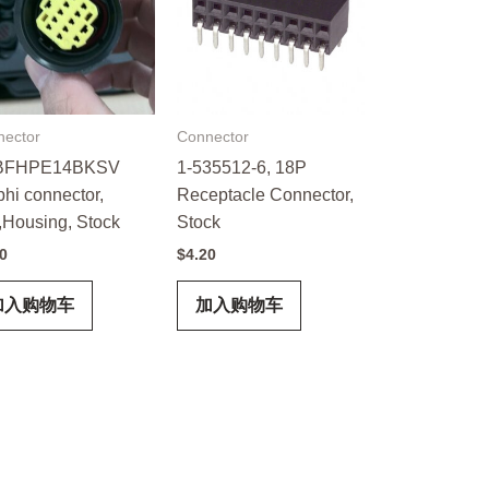
nector
Connector
BFHPE14BKSV
1-535512-6, 18P
hi connector,
Receptacle Connector,
,Housing, Stock
Stock
0
$
4.20
加入购物车
加入购物车