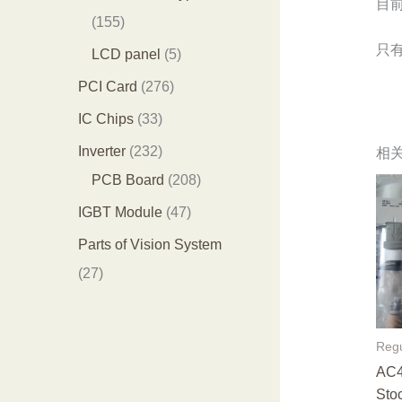
目
品
个
4
1
155
产
个
5
只
5
LCD panel
5
品
产
5
个
2
PCI Card
276
品
个
产
7
3
IC Chips
33
产
品
6
3
2
Inverter
232
相
品
个
个
3
2
PCB Board
208
产
产
2
0
4
IGBT Module
47
品
品
个
8
7
Parts of Vision System
产
个
个
2
27
品
产
产
7
品
品
个
Regu
产
AC4
品
Stoc