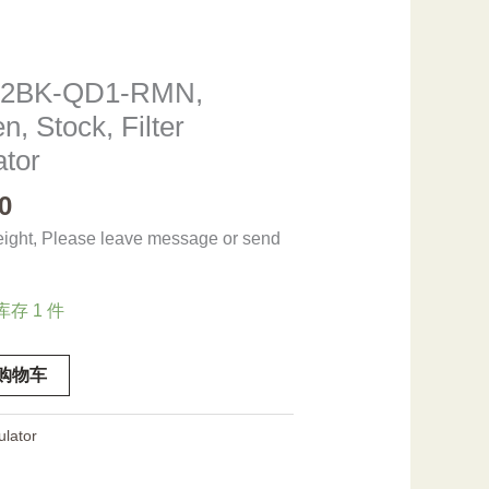
-2BK-QD1-RMN,
n, Stock, Filter
tor
0
eight, Please leave message or send
库存 1 件
购物车
lator