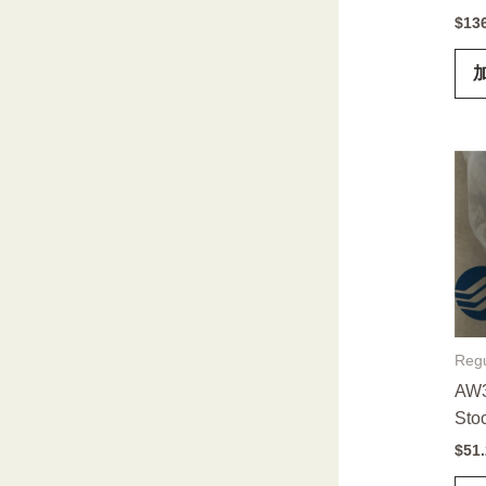
$
13
Regu
AW3
Stoc
$
51