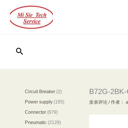
跳
至
内
容
搜
索
B72G-2BK-Q
2
Circuit Breaker
2
个
1
Power supply
185
发表评论
/ 作者：
产
8
6
Connector
679
品
5
7
2
Pneumatic
2129