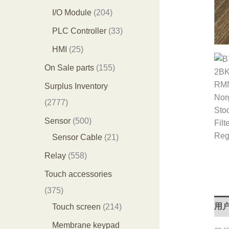
产
产
0
2
I/O Module
204
品
品
3
0
3
PLC Controller
33
个
4
3
2
HMI
25
产
个
个
5
1
On Sale parts
155
品
产
产
个
5
Surplus Inventory
品
品
产
5
2
2777
品
个
7
5
Sensor
500
产
7
0
2
Sensor Cable
21
品
7
0
1
5
Relay
558
个
个
个
5
Touch accessories
产
产
产
8
3
375
品
品
品
个
7
2
用户
Touch screen
214
产
5
1
Membrane keypad