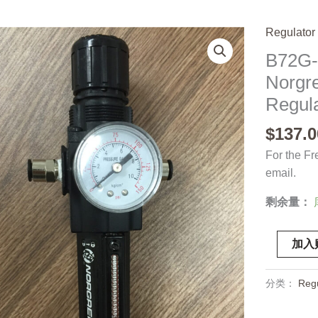
Regulator
B72G
Norgre
Regula
$
137.0
For the Fr
email.
剩余量：
B72G-
加入
2BK-
QD1-
分类：
Regu
RMN,
Norgren,