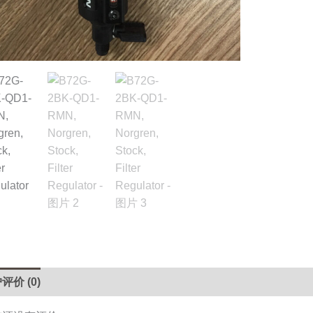
Stock,
Filter
Regulator
数
量
评价 (0)