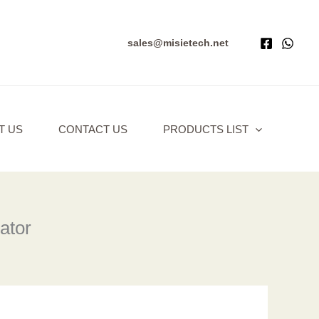
sales@misietech.net
T US
CONTACT US
PRODUCTS LIST
ator