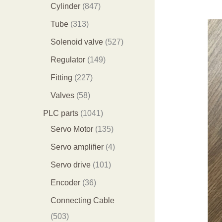
个
9
8
1
Cylinder
847
产
个
4
2
3
Tube
313
品
产
7
9
1
5
Solenoid valve
527
品
个
个
3
2
1
Regulator
149
产
产
个
7
4
2
Fitting
227
品
品
产
个
9
2
5
Valves
58
品
产
个
7
8
1
PLC parts
1041
品
产
个
个
0
1
Servo Motor
135
品
产
产
4
3
4
Servo amplifier
4
品
品
1
5
个
1
Servo drive
101
个
个
产
0
3
Encoder
36
产
产
品
1
6
Connecting Cable
品
品
个
个
5
503