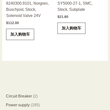
8240300.9101, Norgren,
SY5000-27-1, SMC,
Buschjost, Stock,
Stock, Subplate
Solenoid Valve 24V
$
21.80
$
112.00
加入购物车
加入购物车
2
Circuit Breaker
2
个
1
Power supply
185