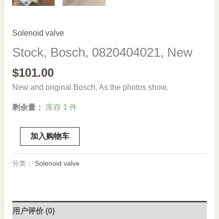
Solenoid valve
Stock, Bosch, 0820404021, New
$
101.00
New and original Bosch, As the photos show.
剩余量：
库存 1 件
Stock,
加入购物车
Bosch,
0820404021,
分类：
Solenoid valve
New
数
量
用户评价 (0)