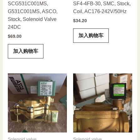
SCG531C001MS,
SF4-4FB-30, SMC, Stock,
G531C001MS, ASCO,
Coil, AC176-242V/50Hz
Stock, Solenoid Valve
$
34.20
24DC
加入购物车
$
69.00
加入购物车
Solenoid valve
Solenoid valve