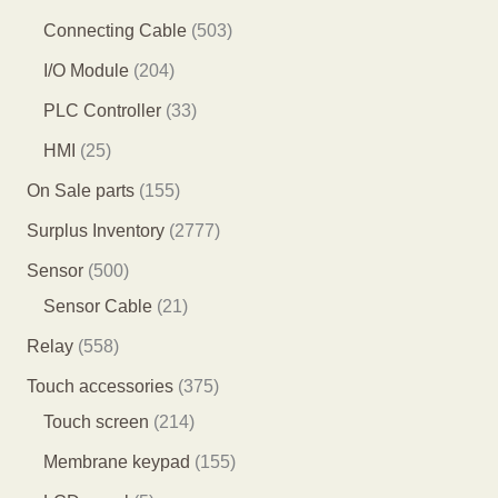
产
产
品
1
6
5
Connecting Cable
503
品
品
个
个
0
2
I/O Module
204
产
产
3
0
3
PLC Controller
33
品
品
个
4
3
2
HMI
25
产
个
个
5
1
On Sale parts
155
品
产
产
个
5
2
Surplus Inventory
2777
品
品
产
5
7
5
Sensor
500
品
个
7
0
2
Sensor Cable
21
产
7
0
1
5
Relay
558
品
个
个
个
5
3
Touch accessories
375
产
产
产
8
2
7
Touch screen
214
品
品
品
个
1
5
1
Membrane keypad
155
产
4
个
5