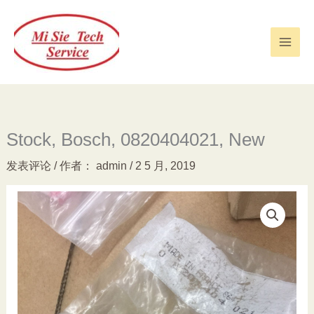
跳
至
内
容
Stock, Bosch, 0820404021, New
发表评论
/ 作者：
admin
/
2 5 月, 2019