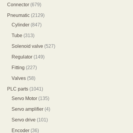
产
8
6
Connector
679
品
5
7
2
Pneumatic
2129
个
9
8
1
Cylinder
847
产
个
4
2
3
Tube
313
品
产
7
9
1
5
Solenoid valve
527
品
个
个
3
2
1
Regulator
149
产
产
个
7
4
2
Fitting
227
品
品
产
个
9
2
5
Valves
58
品
产
个
7
8
1
PLC parts
1041
品
产
个
个
0
1
Servo Motor
135
品
产
产
4
3
4
Servo amplifier
4
品
品
1
5
个
1
Servo drive
101
个
个
产
0
3
Encoder
36