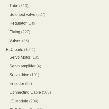
产
个
4
2
3
Tube
313
品
产
7
9
1
5
Solenoid valve
527
品
个
个
3
2
1
Regulator
149
产
产
个
7
4
2
Fitting
227
品
品
产
个
9
2
5
Valves
58
品
产
个
7
8
1
PLC parts
1041
品
产
个
个
0
1
Servo Motor
135
品
产
产
4
3
4
Servo amplifier
4
品
品
1
5
个
1
Servo drive
101
个
个
产
0
3
Encoder
36
产
产
品
1
6
5
Connecting Cable
503
品
品
个
个
0
2
I/O Module
204
产
产
3
0