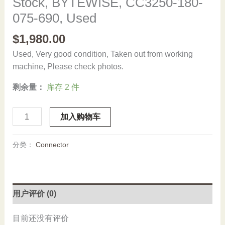
Stock, BYTEWISE, CC3250-180-
075-690, Used
$
1,980.00
Used, Very good condition, Taken out from working
machine, Please check photos.
剩余量：
库存 2 件
Stock,
加入购物车
BYTEWISE,
CC3250-
分类：
Connector
180-
075-
690,
Used
用户评价 (0)
数
量
目前还没有评价