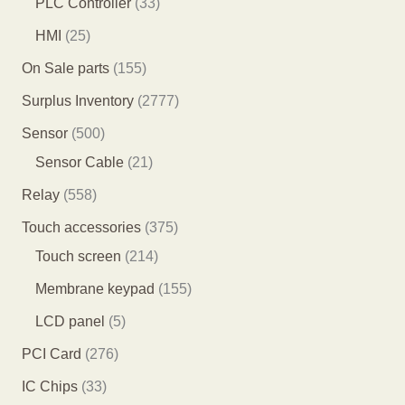
3
PLC Controller
33
品
品
个
4
3
2
HMI
25
产
个
个
5
1
On Sale parts
155
品
产
产
个
5
2
Surplus Inventory
2777
品
品
产
5
7
5
Sensor
500
品
个
7
0
2
Sensor Cable
21
产
7
0
1
5
Relay
558
品
个
个
个
5
3
Touch accessories
375
产
产
产
8
2
7
Touch screen
214
品
品
品
个
1
5
1
Membrane keypad
155
产
4
个
5
5
LCD panel
5
品
个
产
5
个
2
PCI Card
276
产
品
个
产
7
3
IC Chips
33
品
产