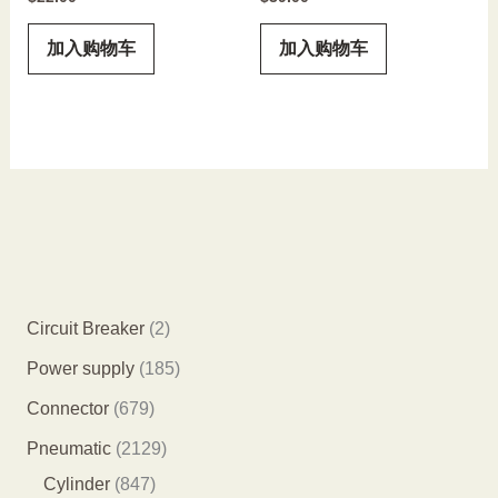
加入购物车
加入购物车
2
Circuit Breaker
2
个
1
Power supply
185
产
8
6
Connector
679
品
5
7
2
Pneumatic
2129
个
9
8
1
Cylinder
847