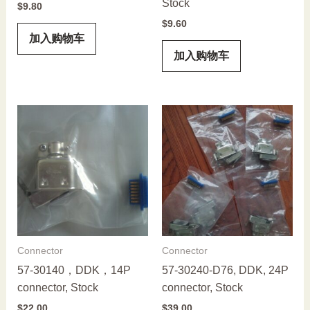
Stock
$
9.80
$
9.60
加入购物车
加入购物车
Connector
Connector
57-30140，DDK，14P
57-30240-D76, DDK, 24P
connector, Stock
connector, Stock
$
22.00
$
39.00