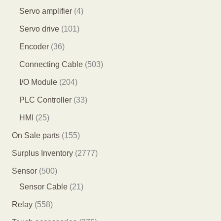
品
产
产
4
3
4
Servo amplifier
4
品
品
1
5
个
1
Servo drive
101
个
个
产
0
3
Encoder
36
产
产
品
1
6
5
Connecting Cable
503
品
品
个
个
0
2
I/O Module
204
产
产
3
0
3
PLC Controller
33
品
品
个
4
3
2
HMI
25
产
个
个
5
1
On Sale parts
155
品
产
产
个
5
2
Surplus Inventory
2777
品
品
产
5
7
5
Sensor
500
品
个
7
0
2
Sensor Cable
21
产
7
0
1
5
Relay
558
品
个
个
个
5