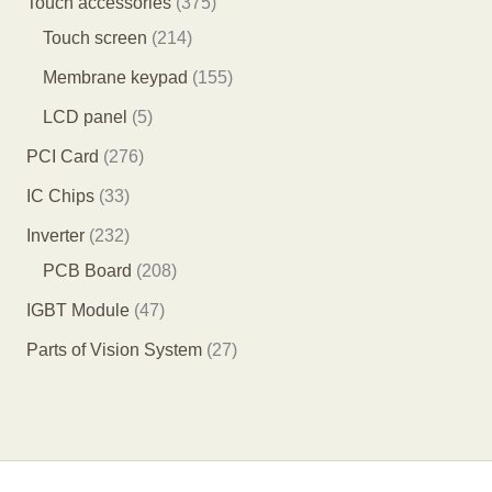
3
Touch accessories
375
产
产
产
8
2
7
Touch screen
214
品
品
品
个
1
5
1
Membrane keypad
155
产
4
个
5
5
LCD panel
5
品
个
产
5
个
2
PCI Card
276
产
品
个
产
7
3
IC Chips
33
品
产
品
6
3
2
Inverter
232
品
个
个
3
2
PCB Board
208
产
产
2
0
4
IGBT Module
47
品
品
个
8
7
2
Parts of Vision System
27
产
个
个
7
品
产
产
个
品
品
产
品