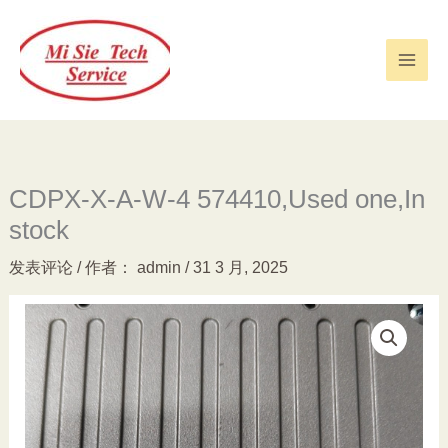
跳
至
内
容
CDPX-X-A-W-4 574410,Used one,In
stock
发表评论
/ 作者：
admin
/
31 3 月, 2025