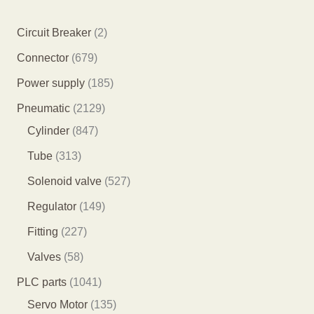
2
Circuit Breaker
2
个
6
Connector
679
产
7
1
Power supply
185
品
9
8
2
Pneumatic
2129
个
5
8
1
Cylinder
847
产
个
4
2
3
Tube
313
品
产
7
9
1
5
Solenoid valve
527
品
个
个
3
2
1
Regulator
149
产
产
个
7
4
2
Fitting
227
品
品
产
个
9
2
5
Valves
58
品
产
个
7
8
1
PLC parts
1041
品
产
个
个
0
1
Servo Motor
135