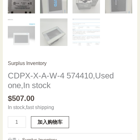
Surplus Inventory
CDPX-X-A-W-4 574410,Used
one,In stock
$
507.00
In stock,fast shipping
CDPX-
加入购物车
X-
A-
分类：
Surplus Inventory