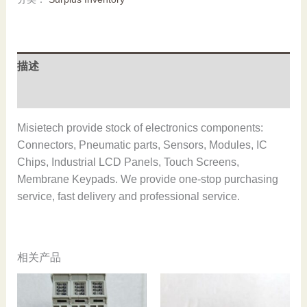
W-
4
574410,Used
one,In
描述
stock
数
用户评价 (0)
量
Misietech provide stock of electronics components:
Connectors, Pneumatic parts, Sensors, Modules, IC
Chips, Industrial LCD Panels, Touch Screens,
Membrane Keypads. We provide one-stop purchasing
service, fast delivery and professional service.
相关产品