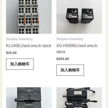
Surplus Inventory
Surplus Inventory
KL1408,Used one,In stock
XG-H500M,Used one,In
stock
$
15.00
$
254.00
加入购物车
加入购物车