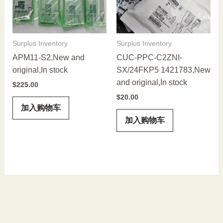
Surplus Inventory
Surplus Inventory
APM11-S2,New and
CUC-PPC-C2ZNI-
original,In stock
SX/24FKP5 1421783,New
and original,In stock
$
225.00
$
20.00
加入购物车
加入购物车