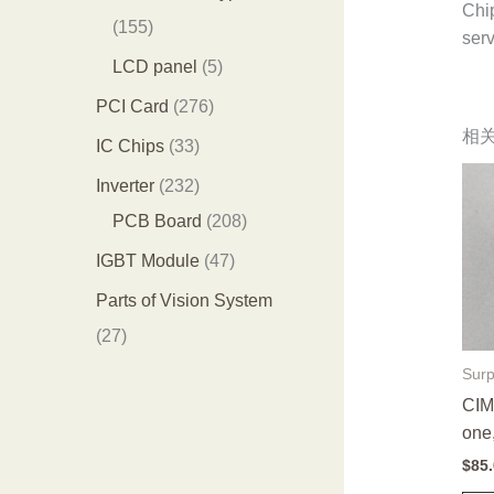
Chi
品
个
4
1
155
serv
产
个
5
5
LCD panel
5
品
产
5
个
2
PCI Card
276
品
个
产
相
7
3
IC Chips
33
产
品
6
3
2
Inverter
232
品
个
个
3
2
PCB Board
208
产
产
2
0
4
IGBT Module
47
品
品
个
8
7
Parts of Vision System
产
个
个
2
27
品
产
产
7
Surp
品
品
CIM
个
one,
产
$
85
品