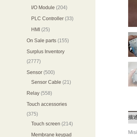
产
产
0
2
I/O Module
204
品
品
3
0
3
PLC Controller
33
个
4
3
2
HMI
25
产
个
个
5
1
On Sale parts
155
品
产
产
个
5
Surplus Inventory
品
品
产
5
2
2777
品
个
7
5
Sensor
500
产
7
0
2
Sensor Cable
21
品
7
0
1
5
Relay
558
个
个
个
5
Touch accessories
产
产
产
8
3
375
描
品
品
品
个
7
2
Touch screen
214
产
Misi
5
1
Membrane keypad