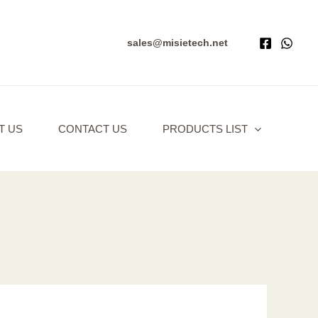
sales@misietech.net
T US
CONTACT US
PRODUCTS LIST