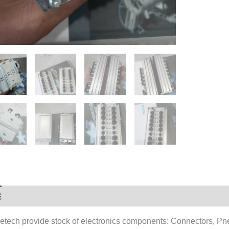
述
用户评价 (0)
etech provide stock of electronics components: Connectors, Pn