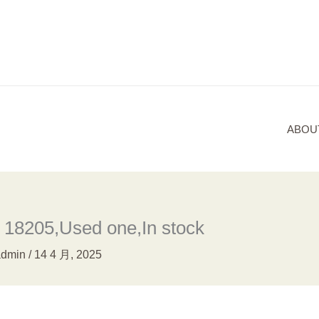
ABOU
18205,Used one,In stock
admin
/
14 4 月, 2025