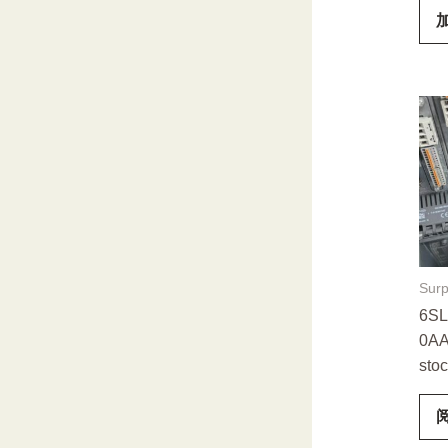
Surp
6SL
0AA
sto