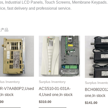
ps, Industrial LCD Panels, Touch Screens, Membrane Keypads.
ice, fast delivery and professional service.
关产品
lus Inventory
Surplus Inventory
Surplus Invent
R-V7AAB0P2,Used
ACS510-01-031A-
BCH0802O1
In stock
4,Used one,In stock
one,In stock
.00
$
310.00
$
141.00