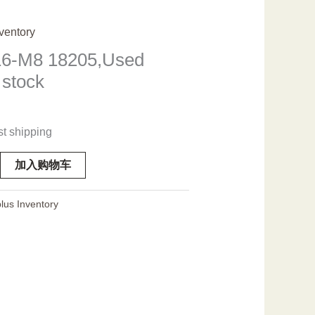
ventory
6-M8 18205,Used
 stock
st shipping
加入购物车
lus Inventory
ed