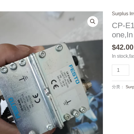
Surplus In
CP-E1
one,In
$
42.00
In stock,fa
CP-
E16-
M8
分类：
Surp
18205,Us
one,In
stock
数
量