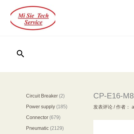
跳
至
内
容
搜
索
CP-E16-M8 
2
Circuit Breaker
2
个
1
Power supply
185
发表评论
/ 作者：
产
8
6
Connector
679
品
5
7
2
Pneumatic
2129