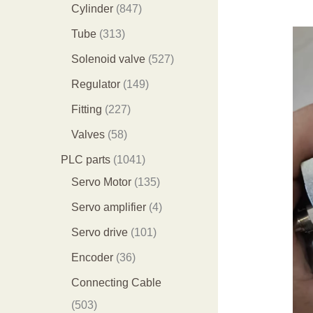
个
9
8
1
Cylinder
847
产
个
4
2
3
Tube
313
品
产
7
9
1
5
Solenoid valve
527
品
个
个
3
2
1
Regulator
149
产
产
个
7
4
2
Fitting
227
品
品
产
个
9
2
5
Valves
58
品
产
个
7
8
1
PLC parts
1041
品
产
个
个
0
1
Servo Motor
135
品
产
产
4
3
4
Servo amplifier
4
品
品
1
5
个
1
Servo drive
101
个
个
产
0
3
Encoder
36
产
产
品
1
6
Connecting Cable
品
品
个
个
5
503