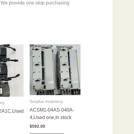
 We provide one-stop purchasing
Surplus Inventory
ory
ACSM1-04AS-040A-
2A1C,Used
4,Used one,In stock
$
592.00