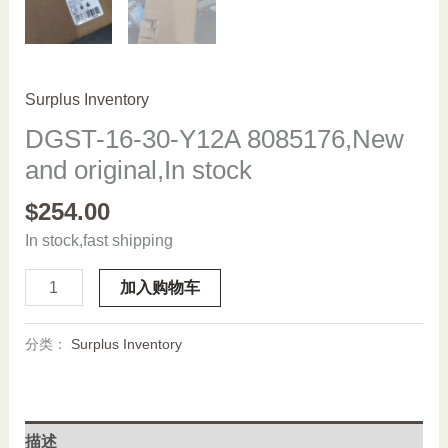
Surplus Inventory
DGST-16-30-Y12A 8085176,New
and original,In stock
$
254.00
In stock,fast shipping
DGST-
加入购物车
16-
30-
分类：
Surplus Inventory
Y12A
8085176,New
and
original,In
描述