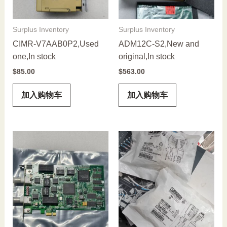
Surplus Inventory
Surplus Inventory
CIMR-V7AAB0P2,Used
ADM12C-S2,New and
one,In stock
original,In stock
$
85.00
$
563.00
加入购物车
加入购物车