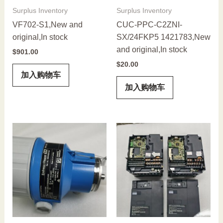
Surplus Inventory
Surplus Inventory
VF702-S1,New and
CUC-PPC-C2ZNI-
original,In stock
SX/24FKP5 1421783,New
and original,In stock
$
901.00
$
20.00
加入购物车
加入购物车