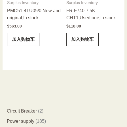
Surplus Inventory
Surplus Inventory
PMC51-4TU05/0,New and
FR-F740-7.5K-
original,In stock
CHT1,Used one,In stock
$
563.00
$
118.00
加入购物车
加入购物车
2
Circuit Breaker
2
个
1
Power supply
185