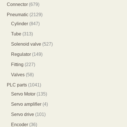
产
8
6
Connector
679
品
5
7
2
Pneumatic
2129
个
9
8
1
Cylinder
847
产
个
4
2
3
Tube
313
品
产
7
9
1
5
Solenoid valve
527
品
个
个
3
2
1
Regulator
149
产
产
个
7
4
2
Fitting
227
品
品
产
个
9
2
5
Valves
58
品
产
个
7
8
1
PLC parts
1041
品
产
个
个
0
1
Servo Motor
135
品
产
产
4
3
4
Servo amplifier
4
品
品
1
5
个
1
Servo drive
101
个
个
产
0
3
Encoder
36