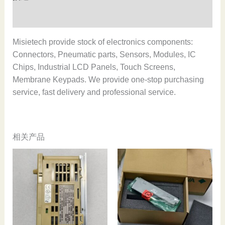
stock
数
用户评价 (0)
量
Misietech provide stock of electronics components:
Connectors, Pneumatic parts, Sensors, Modules, IC
Chips, Industrial LCD Panels, Touch Screens,
Membrane Keypads. We provide one-stop purchasing
service, fast delivery and professional service.
相关产品