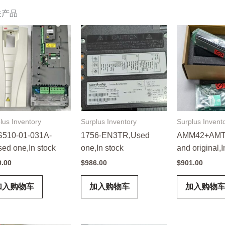
关产品
lus Inventory
Surplus Inventory
Surplus Invent
510-01-031A-
1756-EN3TR,Used
AMM42+AMT
sed one,In stock
one,In stock
and original,I
0.00
$
986.00
$
901.00
加入购物车
加入购物车
加入购物