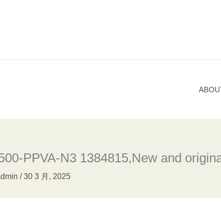
ABOU
00-PPVA-N3 1384815,New and original
admin
/
30 3 月, 2025