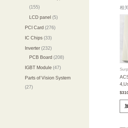
品
个
4
1
155
相
产
个
5
5
LCD panel
5
品
产
5
个
2
PCI Card
276
品
个
产
7
3
IC Chips
33
产
品
6
3
2
Inverter
232
品
个
个
3
2
PCB Board
208
产
产
2
0
4
IGBT Module
47
Surp
品
品
个
8
7
ACS
Parts of Vision System
4,U
产
个
个
2
27
$
31
品
产
产
7
品
品
个
产
品