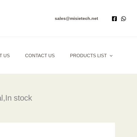
sales@misietech.net
T US
CONTACT US
PRODUCTS LIST
,In stock