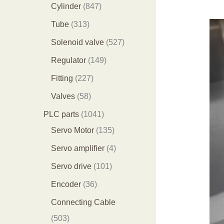
个
9
8
1
Cylinder
847
产
个
4
2
3
Tube
313
品
产
7
9
1
5
Solenoid valve
527
品
个
个
3
2
1
Regulator
149
产
产
个
7
4
2
Fitting
227
品
品
产
个
9
2
5
Valves
58
品
产
个
7
8
1
PLC parts
1041
品
产
个
个
0
1
Servo Motor
135
品
产
产
4
3
4
Servo amplifier
4
品
品
1
5
个
1
Servo drive
101
个
个
产
0
3
Encoder
36
产
产
品
1
6
Connecting Cable
品
品
个
个
5
503