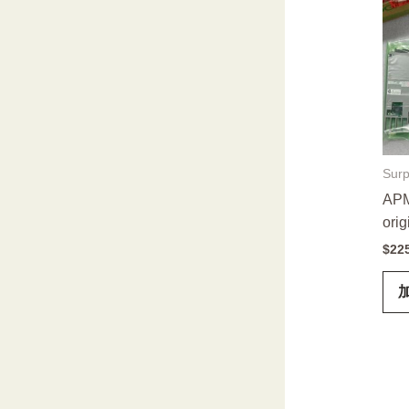
Surp
APM
orig
$
22