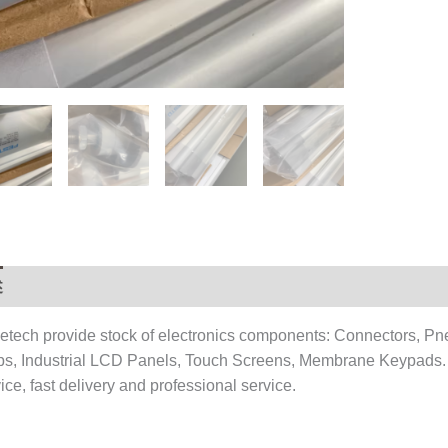
stock
数
量
述
用户评价 (0)
etech provide stock of electronics components: Connectors, Pn
ps, Industrial LCD Panels, Touch Screens, Membrane Keypads.
ice, fast delivery and professional service.