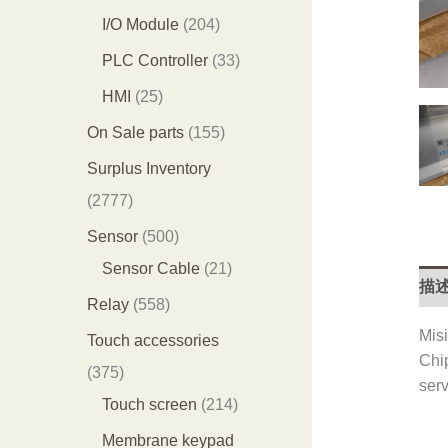
产
产
0
2
I/O Module
204
品
品
3
0
3
PLC Controller
33
个
4
3
2
HMI
25
产
个
个
5
1
On Sale parts
155
品
产
产
个
5
Surplus Inventory
品
品
产
5
2
2777
品
个
7
5
Sensor
500
产
7
0
2
Sensor Cable
21
描
品
7
0
1
5
Relay
558
个
个
个
5
Misi
Touch accessories
产
Chi
产
产
8
3
375
serv
品
品
品
个
7
2
Touch screen
214
产
5
1
Membrane keypad