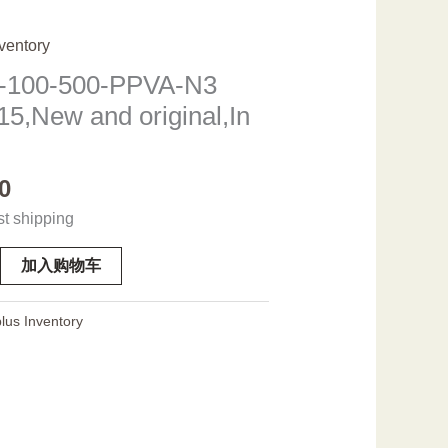
ventory
100-500-PPVA-N3
5,New and original,In
0
st shipping
加入购物车
lus Inventory
New