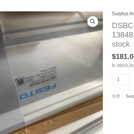
Surplus In
DSBC-
138481
stock
$
181.0
In stock,fa
DSBC-
100-
500-
分类：
Surp
PPVA-
N3
1384815,
and
original,In