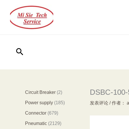
跳
至
内
容
搜
索
DSBC-100-5
2
Circuit Breaker
2
个
1
Power supply
185
发表评论
/ 作者：
产
8
6
Connector
679
品
5
7
2
Pneumatic
2129