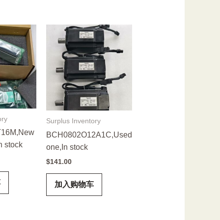
ory
Surplus Inventory
16M,New
BCH0802O12A1C,Used
n stock
one,In stock
$
141.00
车
加入购物车