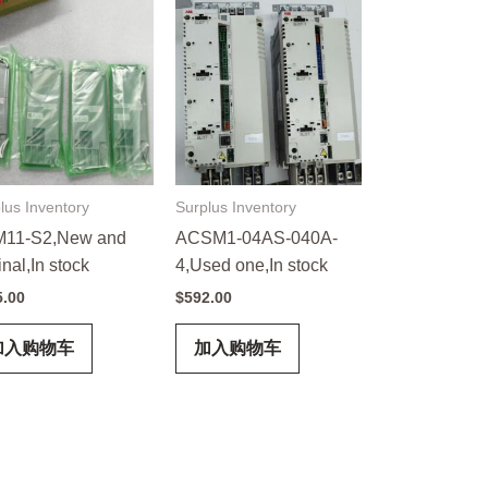
lus Inventory
Surplus Inventory
11-S2,New and
ACSM1-04AS-040A-
inal,In stock
4,Used one,In stock
5.00
$
592.00
加入购物车
加入购物车