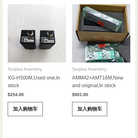
Surplus Inventory
Surplus Inventory
XG-H500M,Used one,In
AMM42+AMT16M,New
stock
and original,In stock
$
254.00
$
901.00
加入购物车
加入购物车