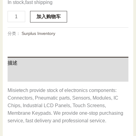
In stock,fast shipping
DSQC1006
加入购物车
3HAC043383-
001/03,Used
分类：
Surplus Inventory
one,In
stock
数
量
描述
用户评价 (0)
Misietech provide stock of electronics components:
Connectors, Pneumatic parts, Sensors, Modules, IC
Chips, Industrial LCD Panels, Touch Screens,
Membrane Keypads. We provide one-stop purchasing
service, fast delivery and professional service.