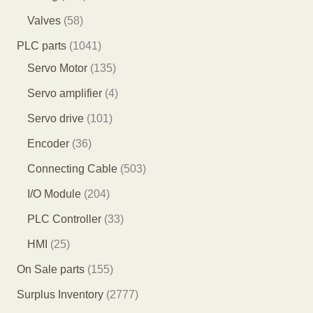
品
品
产
个
9
2
5
Valves
58
品
产
个
7
8
1
PLC parts
1041
品
产
个
个
0
1
Servo Motor
135
品
产
产
4
3
4
Servo amplifier
4
品
品
1
5
个
1
Servo drive
101
个
个
产
0
3
Encoder
36
产
产
品
1
6
5
Connecting Cable
503
品
品
个
个
0
2
I/O Module
204
产
产
3
0
3
PLC Controller
33
品
品
个
4
3
2
HMI
25
产
个
个
5
1
On Sale parts
155
品
产
产
个
5
2
Surplus Inventory
2777
品
品
产