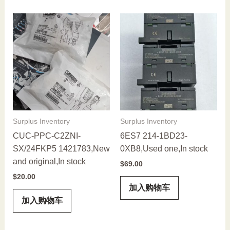
Surplus Inventory
Surplus Inventory
CUC-PPC-C2ZNI-
6ES7 214-1BD23-
SX/24FKP5 1421783,New
0XB8,Used one,In stock
and original,In stock
$
69.00
$
20.00
加入购物车
加入购物车