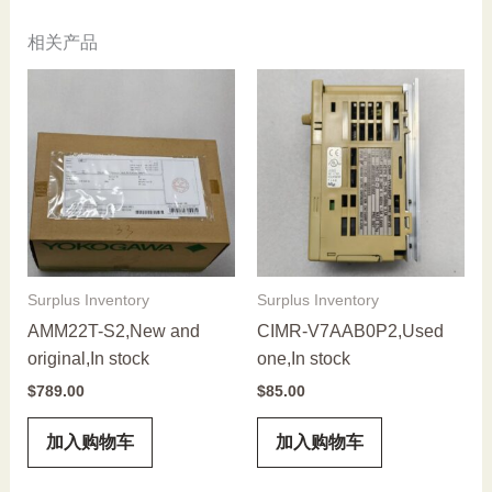
相关产品
Surplus Inventory
Surplus Inventory
AMM22T-S2,New and
CIMR-V7AAB0P2,Used
original,In stock
one,In stock
$
789.00
$
85.00
加入购物车
加入购物车