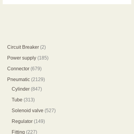
2
Circuit Breaker
2
个
1
Power supply
185
产
8
6
Connector
679
品
5
7
2
Pneumatic
2129
个
9
8
1
Cylinder
847
产
个
4
2
3
Tube
313
品
产
7
9
1
5
Solenoid valve
527
品
个
个
3
2
1
Regulator
149
产
产
个
7
4
2
Fitting
227