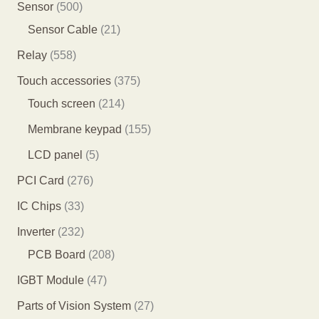
5
7
5
Sensor
500
品
个
7
0
2
Sensor Cable
21
产
7
0
1
5
Relay
558
品
个
个
个
5
3
Touch accessories
375
产
产
产
8
2
7
Touch screen
214
品
品
品
个
1
5
1
Membrane keypad
155
产
4
个
5
5
LCD panel
5
品
个
产
5
个
2
PCI Card
276
产
品
个
产
7
3
IC Chips
33
品
产
品
6
3
2
Inverter
232
品
个
个
3
2
PCB Board
208
产
产
2
0
4
IGBT Module
47
品
品
个
8
7
2
Parts of Vision System
27