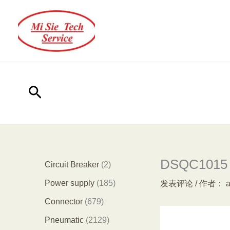
跳
至
内
容
搜
索
DSQC1015 3
2
Circuit Breaker
2
个
1
Power supply
185
发表评论
/ 作者：
产
8
6
Connector
679
品
5
7
2
Pneumatic
2129