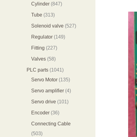
个
9
8
1
Cylinder
847
产
个
4
2
3
Tube
313
品
产
7
9
1
5
Solenoid valve
527
品
个
个
3
2
1
Regulator
149
产
产
个
7
4
2
Fitting
227
品
品
产
个
9
2
5
Valves
58
品
产
个
7
8
1
PLC parts
1041
品
产
个
个
0
1
Servo Motor
135
品
产
产
4
3
4
Servo amplifier
4
品
品
1
5
个
1
Servo drive
101
个
个
产
0
3
Encoder
36
产
产
品
1
6
Connecting Cable
品
品
个
个
5
503