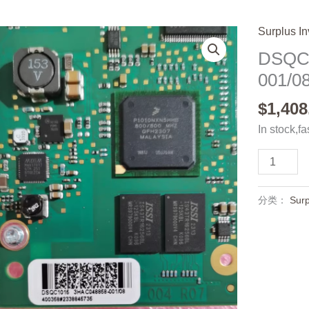
Surplus In
DSQC
001/08
$
1,408
In stock,fa
DSQC101
3HAC0517
001/08,Us
分类：
Surp
one,In
stock
数
量