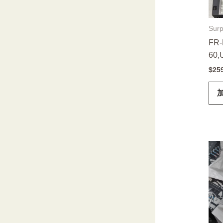
Surp
FR-
60,
$
25