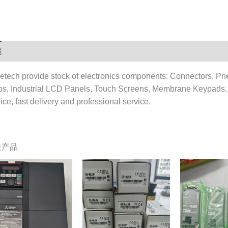
述
用户评价 (0)
etech provide stock of electronics components: Connectors, Pn
ps, Industrial LCD Panels, Touch Screens, Membrane Keypads.
ice, fast delivery and professional service.
关产品