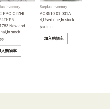
lus Inventory
Surplus Inventory
-PPC-C2ZNI-
ACS510-01-031A-
24FKP5
4,Used one,In stock
1783,New and
$
310.00
inal,In stock
加入购物车
.00
加入购物车