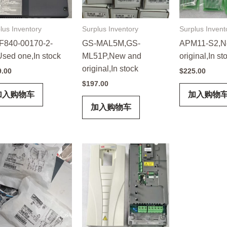
lus Inventory
Surplus Inventory
Surplus Invent
F840-00170-2-
GS-MAL5M,GS-
APM11-S2,N
Used one,In stock
ML51P,New and
original,In st
original,In stock
9.00
$
225.00
$
197.00
加入购物车
加入购物
加入购物车