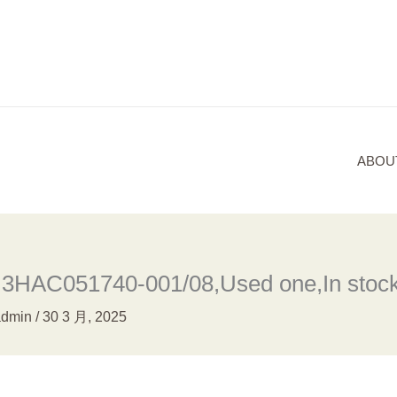
ABOU
HAC051740-001/08,Used one,In stoc
admin
/
30 3 月, 2025