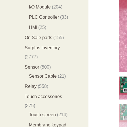
产
产
0
2
I/O Module
204
品
品
3
0
3
PLC Controller
33
个
4
3
2
HMI
25
产
个
个
5
1
On Sale parts
155
品
产
产
个
5
Surplus Inventory
品
品
产
5
2
2777
品
个
7
5
Sensor
500
产
7
0
2
Sensor Cable
21
品
7
0
1
5
Relay
558
个
个
个
5
Touch accessories
产
产
产
8
3
375
品
品
品
个
7
2
Touch screen
214
产
5
1
Membrane keypad