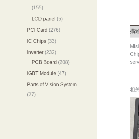
品
个
4
1
155
产
个
5
5
LCD panel
5
品
产
5
个
2
PCI Card
276
描
品
个
产
7
3
IC Chips
33
Misi
产
品
6
3
2
Inverter
232
Chi
品
个
个
3
2
serv
PCB Board
208
产
产
2
0
4
IGBT Module
47
品
品
个
8
7
Parts of Vision System
相
产
个
个
2
27
品
产
产
7
品
品
个
产
品