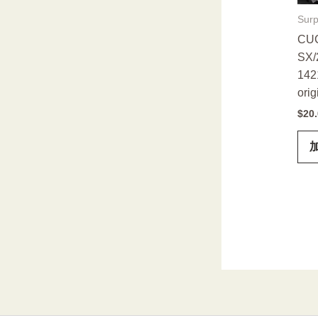
Surp
CUC
SX/
142
orig
$
20