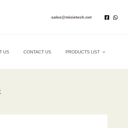
sales@misietech.net
T US
CONTACT US
PRODUCTS LIST
k