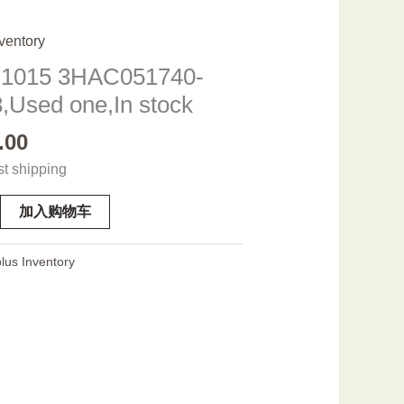
ventory
1015 3HAC051740-
,Used one,In stock
.00
st shipping
5
加入购物车
40-
ed
lus Inventory