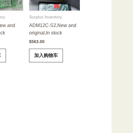
ory
Surplus Inventory
ew and
ADM12C-S2,New and
ock
original,In stock
$
563.00
车
加入购物车