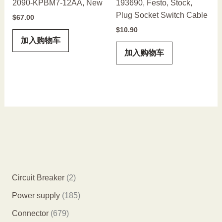
2090-KPBM7-12AA, New
193690, Festo, Stock,
Plug Socket Switch Cable
$
67.00
$
10.90
加入购物车
加入购物车
2
Circuit Breaker
2
个
1
Power supply
185
产
8
6
Connector
679