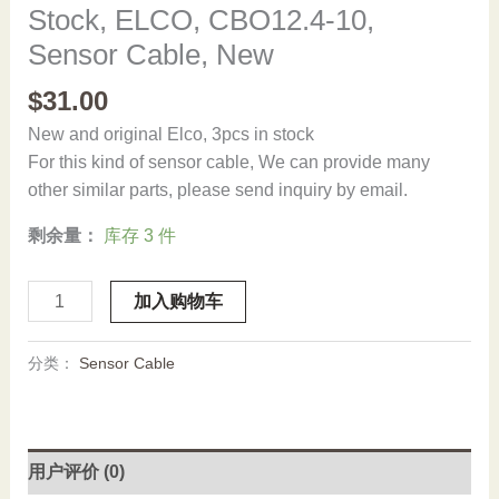
Stock, ELCO, CBO12.4-10,
Sensor Cable, New
$
31.00
New and original Elco, 3pcs in stock
For this kind of sensor cable, We can provide many
other similar parts, please send inquiry by email.
剩余量：
库存 3 件
Stock,
加入购物车
ELCO,
CBO12.4-
分类：
Sensor Cable
10,
Sensor
Cable,
New
用户评价 (0)
数