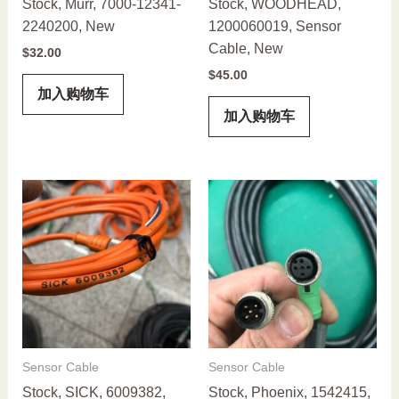
Stock, Murr, 7000-12341-
Stock, WOODHEAD,
2240200, New
1200060019, Sensor
Cable, New
$
32.00
$
45.00
加入购物车
加入购物车
Sensor Cable
Sensor Cable
Stock, SICK, 6009382,
Stock, Phoenix, 1542415,