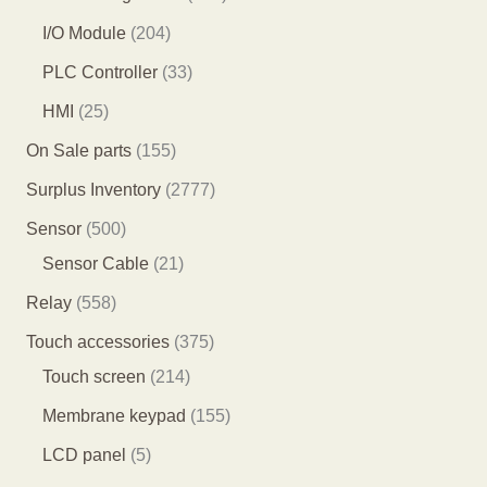
品
品
个
个
0
2
I/O Module
204
产
产
3
0
3
PLC Controller
33
品
品
个
4
3
2
HMI
25
产
个
个
5
1
On Sale parts
155
品
产
产
个
5
2
Surplus Inventory
2777
品
品
产
5
7
5
Sensor
500
品
个
7
0
2
Sensor Cable
21
产
7
0
1
5
Relay
558
品
个
个
个
5
3
Touch accessories
375
产
产
产
8
2
7
Touch screen
214
品
品
品
个
1
5
1
Membrane keypad
155
产
4
个
5
5
LCD panel
5
品
个
产
5