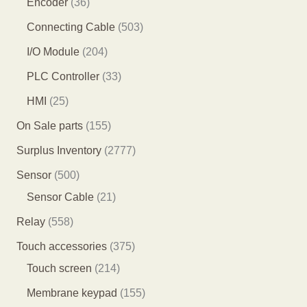
3
Encoder
36
产
产
品
1
6
5
Connecting Cable
503
品
品
个
个
0
2
I/O Module
204
产
产
3
0
3
PLC Controller
33
品
品
个
4
3
2
HMI
25
产
个
个
5
1
On Sale parts
155
品
产
产
个
5
2
Surplus Inventory
2777
品
品
产
5
7
5
Sensor
500
品
个
7
0
2
Sensor Cable
21
产
7
0
1
5
Relay
558
品
个
个
个
5
3
Touch accessories
375
产
产
产
8
2
7
Touch screen
214
品
品
品
个
1
5
1
Membrane keypad
155