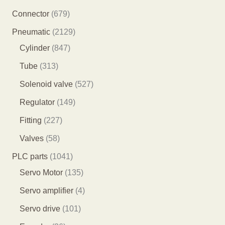
产
8
6
Connector
679
品
5
7
2
Pneumatic
2129
个
9
8
1
Cylinder
847
产
个
4
2
3
Tube
313
品
产
7
9
1
5
Solenoid valve
527
品
个
个
3
2
1
Regulator
149
产
产
个
7
4
2
Fitting
227
品
品
产
个
9
2
5
Valves
58
品
产
个
7
8
1
PLC parts
1041
品
产
个
个
0
1
Servo Motor
135
品
产
产
4
3
4
Servo amplifier
4
品
品
1
5
个
1
Servo drive
101
个
个
产
0