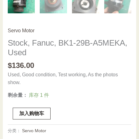
Servo Motor
Stock, Fanuc, BK1-29B-A5MEKA,
Used
$
136.00
Used, Good condition, Test working, As the photos
show.
剩余量：
库存 1 件
Stock,
加入购物车
Fanuc,
BK1-
分类：
Servo Motor
29B-