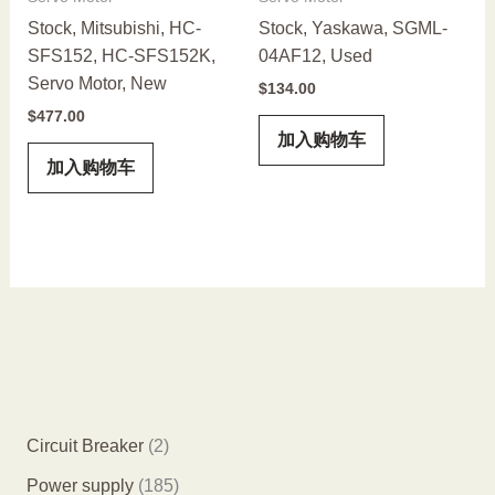
Stock, Mitsubishi, HC-
Stock, Yaskawa, SGML-
SFS152, HC-SFS152K,
04AF12, Used
Servo Motor, New
$
134.00
$
477.00
加入购物车
加入购物车
2
Circuit Breaker
2
个
1
Power supply
185