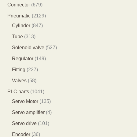
产
8
6
Connector
679
品
5
7
2
Pneumatic
2129
个
9
8
1
Cylinder
847
产
个
4
2
3
Tube
313
品
产
7
9
1
5
Solenoid valve
527
品
个
个
3
2
1
Regulator
149
产
产
个
7
4
2
Fitting
227
品
品
产
个
9
2
5
Valves
58
品
产
个
7
8
1
PLC parts
1041
品
产
个
个
0
1
Servo Motor
135
品
产
产
4
3
4
Servo amplifier
4
品
品
1
5
个
1
Servo drive
101
个
个
产
0
3
Encoder
36