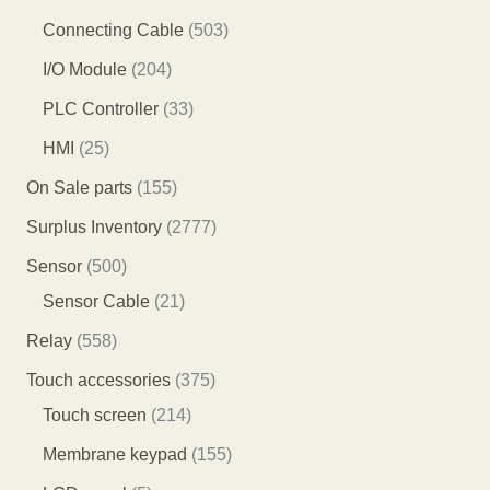
产
产
品
1
6
5
Connecting Cable
503
品
品
个
个
0
2
I/O Module
204
产
产
3
0
3
PLC Controller
33
品
品
个
4
3
2
HMI
25
产
个
个
5
1
On Sale parts
155
品
产
产
个
5
2
Surplus Inventory
2777
品
品
产
5
7
5
Sensor
500
品
个
7
0
2
Sensor Cable
21
产
7
0
1
5
Relay
558
品
个
个
个
5
3
Touch accessories
375
产
产
产
8
2
7
Touch screen
214
品
品
品
个
1
5
1
Membrane keypad
155
产
4
个
5