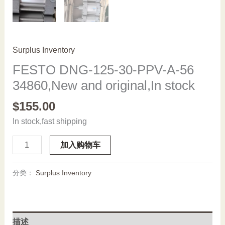
Surplus Inventory
FESTO DNG-125-30-PPV-A-56
34860,New and original,In stock
$
155.00
In stock,fast shipping
FESTO
加入购物车
DNG-
125-
分类：
Surplus Inventory
30-
PPV-
A-
56
描述