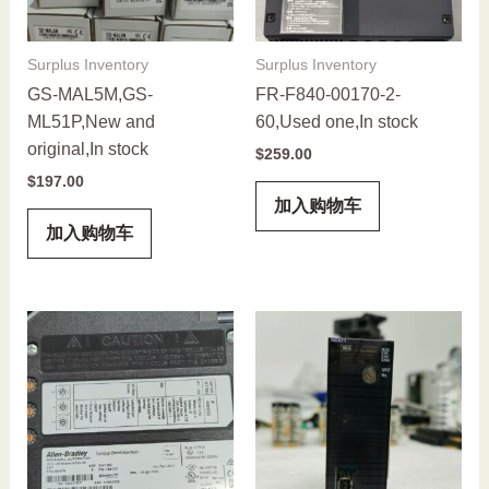
Surplus Inventory
Surplus Inventory
GS-MAL5M,GS-
FR-F840-00170-2-
ML51P,New and
60,Used one,In stock
original,In stock
$
259.00
$
197.00
加入购物车
加入购物车