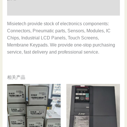
34860,New
and
用户评价 (0)
original,In
stock
Misietech provide stock of electronics components:
数
Connectors, Pneumatic parts, Sensors, Modules, IC
量
Chips, Industrial LCD Panels, Touch Screens,
Membrane Keypads. We provide one-stop purchasing
service, fast delivery and professional service.
相关产品