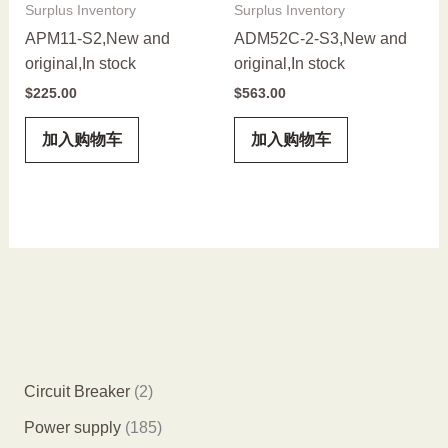
Surplus Inventory
Surplus Inventory
APM11-S2,New and
ADM52C-2-S3,New and
original,In stock
original,In stock
$
225.00
$
563.00
加入购物车
加入购物车
2
Circuit Breaker
2
个
1
Power supply
185