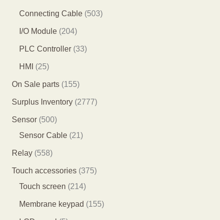
产
产
品
1
6
5
Connecting Cable
503
品
品
个
个
0
2
I/O Module
204
产
产
3
0
3
PLC Controller
33
品
品
个
4
3
2
HMI
25
产
个
个
5
1
On Sale parts
155
品
产
产
个
5
2
Surplus Inventory
2777
品
品
产
5
7
5
Sensor
500
品
个
7
0
2
Sensor Cable
21
产
7
0
1
5
Relay
558
品
个
个
个
5
3
Touch accessories
375
产
产
产
8
2
7
Touch screen
214
品
品
品
个
1
5
1
Membrane keypad
155
产
4
个
5