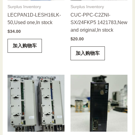
Surplus Inventory
Surplus Inventory
LECPAN1D-LESH16LK-
CUC-PPC-C2ZNI-
50,Used one,In stock
SX/24FKP5 1421783,New
and original,In stock
$
34.00
$
20.00
加入购物车
加入购物车