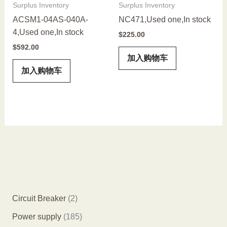
Surplus Inventory
Surplus Inventory
ACSM1-04AS-040A-
NC471,Used one,In stock
4,Used one,In stock
$
225.00
$
592.00
加入购物车
加入购物车
2
Circuit Breaker
2
个
1
Power supply
185