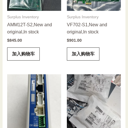
Surplus Inventory
Surplus Inventory
AMM12T-S2,New and
VF702-S1,New and
original,In stock
original,In stock
$
845.00
$
901.00
加入购物车
加入购物车