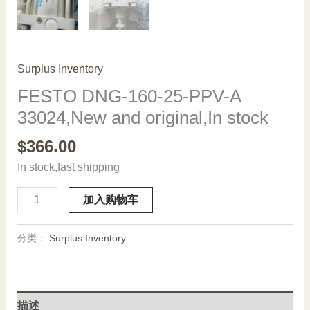
Surplus Inventory
FESTO DNG-160-25-PPV-A
33024,New and original,In stock
$
366.00
In stock,fast shipping
FESTO
加入购物车
DNG-
160-
分类：
Surplus Inventory
25-
PPV-
A
33024,New
描述