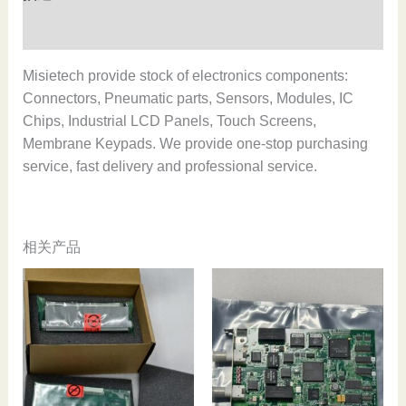
and
original,In
用户评价 (0)
stock
数
Misietech provide stock of electronics components:
量
Connectors, Pneumatic parts, Sensors, Modules, IC
Chips, Industrial LCD Panels, Touch Screens,
Membrane Keypads. We provide one-stop purchasing
service, fast delivery and professional service.
相关产品