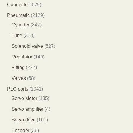
产
8
6
Connector
679
品
5
7
2
Pneumatic
2129
个
9
8
1
Cylinder
847
产
个
4
2
3
Tube
313
品
产
7
9
1
5
Solenoid valve
527
品
个
个
3
2
1
Regulator
149
产
产
个
7
4
2
Fitting
227
品
品
产
个
9
2
5
Valves
58
品
产
个
7
8
1
PLC parts
1041
品
产
个
个
0
1
Servo Motor
135
品
产
产
4
3
4
Servo amplifier
4
品
品
1
5
个
1
Servo drive
101
个
个
产
0
3
Encoder
36