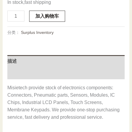
In stock,fast shipping
FESTO
加入购物车
DRD-
150-
分类：
Surplus Inventory
F14
189772,New
and
original,In
描述
stock
数
用户评价 (0)
量
Misietech provide stock of electronics components:
Connectors, Pneumatic parts, Sensors, Modules, IC
Chips, Industrial LCD Panels, Touch Screens,
Membrane Keypads. We provide one-stop purchasing
service, fast delivery and professional service.