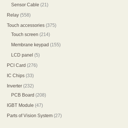
品
个
7
0
2
Sensor Cable
21
产
7
0
1
5
Relay
558
品
个
个
个
5
3
Touch accessories
375
产
产
产
8
2
7
Touch screen
214
品
品
品
个
1
5
1
Membrane keypad
155
产
4
个
5
5
LCD panel
5
品
个
产
5
个
2
PCI Card
276
产
品
个
产
7
3
IC Chips
33
品
产
品
6
3
2
Inverter
232
品
个
个
3
2
PCB Board
208
产
产
2
0
4
IGBT Module
47
品
品
个
8
7
2
Parts of Vision System
27
产
个
个
7