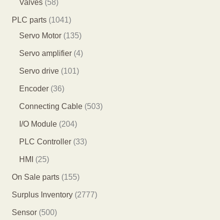
5
Valves
58
品
产
个
7
8
1
PLC parts
1041
品
产
个
个
0
1
Servo Motor
135
品
产
产
4
3
4
Servo amplifier
4
品
品
1
5
个
1
Servo drive
101
个
个
产
0
3
Encoder
36
产
产
品
1
6
5
Connecting Cable
503
品
品
个
个
0
2
I/O Module
204
产
产
3
0
3
PLC Controller
33
品
品
个
4
3
2
HMI
25
产
个
个
5
1
On Sale parts
155
品
产
产
个
5
2
Surplus Inventory
2777
品
品
产
5
7
5
Sensor
500