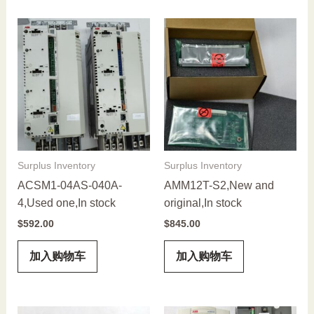
Surplus Inventory
Surplus Inventory
ACSM1-04AS-040A-
AMM12T-S2,New and
4,Used one,In stock
original,In stock
$
592.00
$
845.00
加入购物车
加入购物车