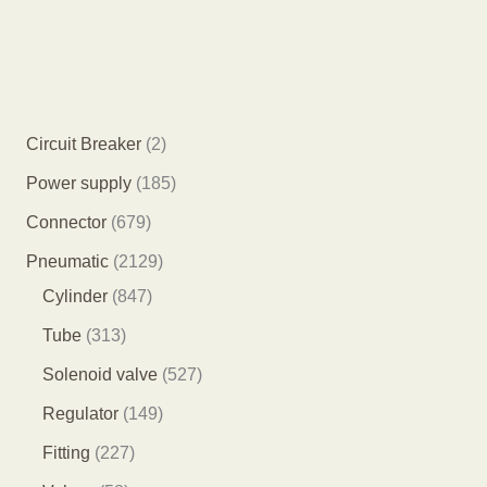
2
Circuit Breaker
2
个
1
Power supply
185
产
8
6
Connector
679
品
5
7
2
Pneumatic
2129
个
9
8
1
Cylinder
847
产
个
4
2
3
Tube
313
品
产
7
9
1
5
Solenoid valve
527
品
个
个
3
2
1
Regulator
149
产
产
个
7
4
2
Fitting
227
品
品
产
个
9
2