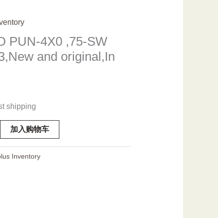
ventory
 PUN-4X0 ,75-SW
,New and original,In
st shipping
加入购物车
lus Inventory
ew