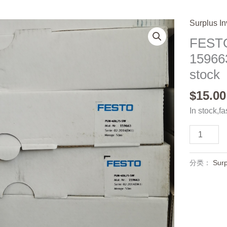
Surplus In
FESTO
159663
stock
$
15.00
In stock,fa
FESTO
PUN-
4X0
分类：
Surp
,75-
SW
159663,N
and
original,In