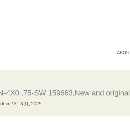
ABOU
4X0 ,75-SW 159663,New and original,
admin
/
31 3 月, 2025