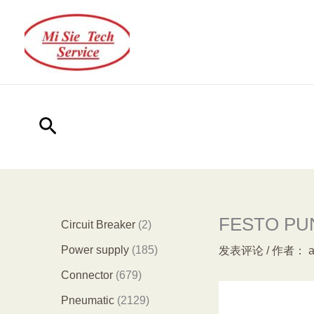
跳
至
内
容
搜
索
FESTO PUN-
2
Circuit Breaker
2
个
1
Power supply
185
发表评论
/ 作者：
产
8
6
Connector
679
品
5
7
2
Pneumatic
2129