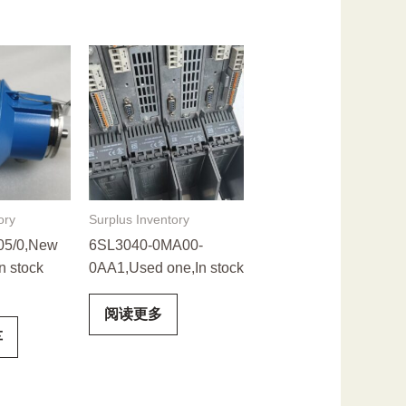
ory
Surplus Inventory
5/0,New
6SL3040-0MA00-
In stock
0AA1,Used one,In stock
阅读更多
车