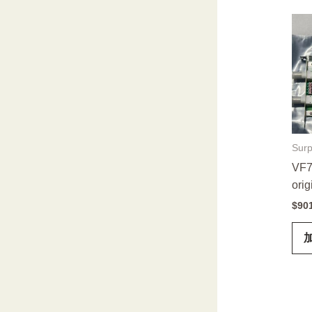
Surp
VF7
orig
$
90