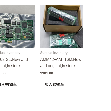
lus Inventory
Surplus Inventory
02-S1,New and
AMM42+AMT16M,New
inal,In stock
and original,In stock
1.00
$
901.00
加入购物车
加入购物车