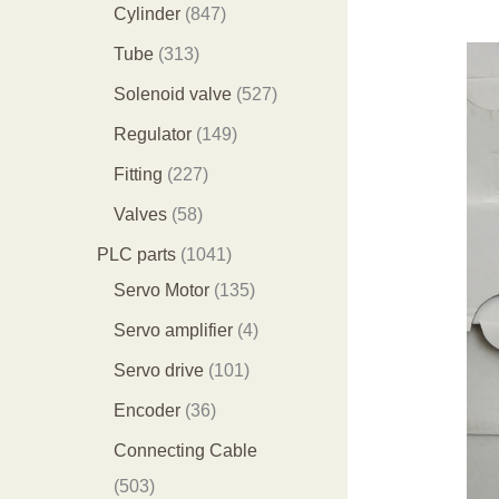
个
9
8
1
Cylinder
847
产
个
4
2
3
Tube
313
品
产
7
9
1
5
Solenoid valve
527
品
个
个
3
2
1
Regulator
149
产
产
个
7
4
2
Fitting
227
品
品
产
个
9
2
5
Valves
58
品
产
个
7
8
1
PLC parts
1041
品
产
个
个
0
1
Servo Motor
135
品
产
产
4
3
4
Servo amplifier
4
品
品
1
5
个
1
Servo drive
101
个
个
产
0
3
Encoder
36
产
产
品
1
6
Connecting Cable
品
品
个
个
5
503