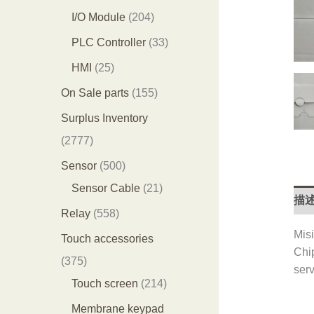
产
产
0
2
I/O Module
204
品
品
3
0
3
PLC Controller
33
个
4
3
2
HMI
25
产
个
个
5
1
On Sale parts
155
品
产
产
个
5
Surplus Inventory
品
品
产
5
2
2777
品
个
7
5
Sensor
500
产
7
0
2
Sensor Cable
21
描
品
7
0
1
5
Relay
558
个
个
个
Misi
5
Touch accessories
产
Chi
产
产
8
3
375
serv
品
品
品
个
7
2
Touch screen
214
产
5
1
Membrane keypad