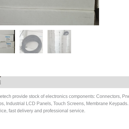
stock
数
量
述
用户评价 (0)
etech provide stock of electronics components: Connectors, Pn
ps, Industrial LCD Panels, Touch Screens, Membrane Keypads.
ice, fast delivery and professional service.