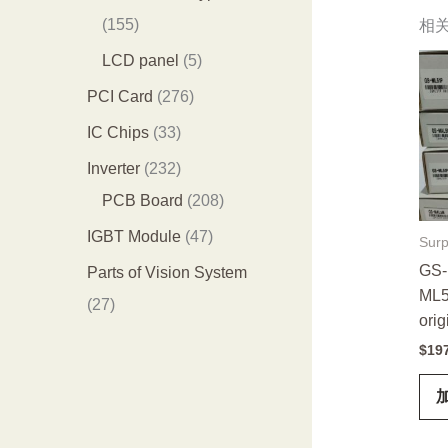
品
个
4
1
155
相
产
个
5
5
LCD panel
5
品
产
5
个
2
PCI Card
276
品
个
产
7
3
IC Chips
33
产
品
6
3
2
Inverter
232
品
个
个
3
2
PCB Board
208
产
产
2
0
4
IGBT Module
47
Surp
品
品
个
8
7
GS-
Parts of Vision System
ML5
产
个
个
2
27
orig
品
产
产
7
$
19
品
品
个
产
品