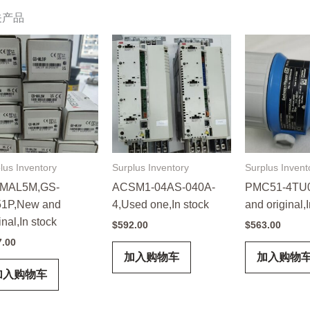
关产品
lus Inventory
Surplus Inventory
Surplus Invent
MAL5M,GS-
ACSM1-04AS-040A-
PMC51-4TU0
1P,New and
4,Used one,In stock
and original,
inal,In stock
$
592.00
$
563.00
7.00
加入购物车
加入购物
加入购物车