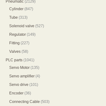
7
2
Pneumatic
2129
个
9
8
1
Cylinder
847
产
个
4
2
3
Tube
313
品
产
7
9
1
5
Solenoid valve
527
品
个
个
3
2
1
Regulator
149
产
产
个
7
4
2
Fitting
227
品
品
产
个
9
2
5
Valves
58
品
产
个
7
8
1
PLC parts
1041
品
产
个
个
0
1
Servo Motor
135
品
产
产
4
3
4
Servo amplifier
4
品
品
1
5
个
1
Servo drive
101
个
个
产
0
3
Encoder
36
产
产
品
1
6
5
Connecting Cable
503
品
品