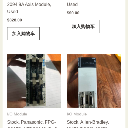
2094 9A Axis Module,
Used
Used
$
90.00
$
328.00
加入购物车
加入购物车
I/O Module
I/O Module
Stock, Panasonic, FPG-
Stock, Allen-Bradley,