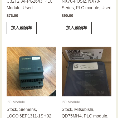
C32T2, AFPG2643, PLC
NX70-POSI2, NX70-
Module, Used
Series, PLC module, Used
$
76.00
$
90.00
加入购物车
加入购物车
I/O Module
I/O Module
Stock, Siemens,
Stock, Mitsubishi,
LOGO,6EP1311-1SH02,
QD75MH4, PLC module,