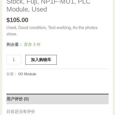
Stock, Fuji, NP1F-MU1, PLC
Module, Used
$
105.00
Used, Good condition, Test working, As the photos
show.
剩余量：
库存 3 件
Stock,
加入购物车
Fuji,
NP1F-
分类：
I/O Module
MU1,
PLC
Module,
Used
用户评价 (0)
数
量
目前还没有评价