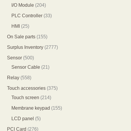
个
个
0
2
I/O Module
204
产
产
3
0
3
PLC Controller
33
品
品
个
4
3
2
HMI
25
产
个
个
5
1
On Sale parts
155
品
产
产
个
5
2
Surplus Inventory
2777
品
品
产
5
7
5
Sensor
500
品
个
7
0
2
Sensor Cable
21
产
7
0
1
5
Relay
558
品
个
个
个
5
3
Touch accessories
375
产
产
产
8
2
7
Touch screen
214
品
品
品
个
1
5
1
Membrane keypad
155
产
4
个
5
5
LCD panel
5
品
个
产
5
个
2
PCI Card
276