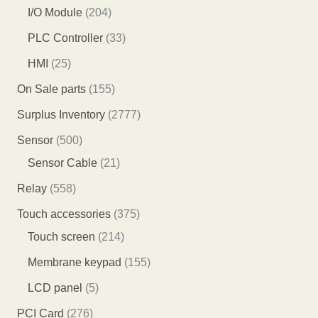
个
个
0
2
I/O Module
204
产
产
3
0
3
PLC Controller
33
品
品
个
4
3
2
HMI
25
产
个
个
5
1
On Sale parts
155
品
产
产
个
5
2
Surplus Inventory
2777
品
品
产
5
7
5
Sensor
500
品
个
7
0
2
Sensor Cable
21
产
7
0
1
5
Relay
558
品
个
个
个
5
3
Touch accessories
375
产
产
产
8
2
7
Touch screen
214
品
品
品
个
1
5
1
Membrane keypad
155
产
4
个
5
5
LCD panel
5
品
个
产
5
个
2
PCI Card
276