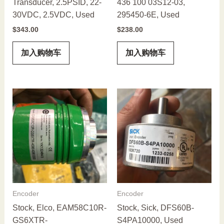
Transducer, 2.5PSID, 22-
436 100 03S12-03,
30VDC, 2.5VDC, Used
295450-6E, Used
$
343.00
$
238.00
加入购物车
加入购物车
Encoder
Encoder
Stock, Elco, EAM58C10R-
Stock, Sick, DFS60B-
GS6XTR-
S4PA10000, Used