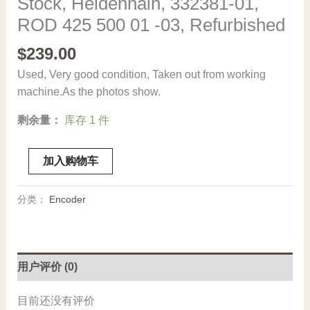
Stock, Heidenhain, 332381-01,
ROD 425 500 01 -03, Refurbished
$
239.00
Used, Very good condition, Taken out from working
machine.As the photos show.
剩余量：
库存 1 件
Stock,
加入购物车
Heidenhain,
332381-
分类：
Encoder
01,
ROD
425
500
用户评价 (0)
01
-03,
目前还没有评价