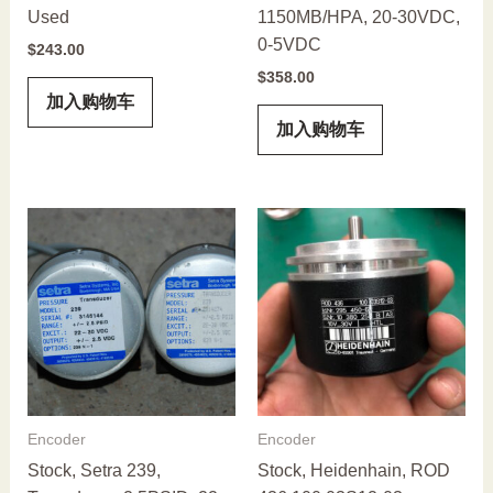
Used
1150MB/HPA, 20-30VDC,
0-5VDC
$
243.00
$
358.00
加入购物车
加入购物车
Encoder
Encoder
Stock, Setra 239,
Stock, Heidenhain, ROD