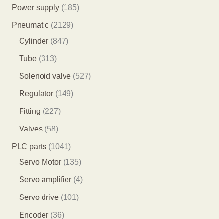
产
7
1
Power supply
185
品
9
8
2
Pneumatic
2129
个
5
8
1
Cylinder
847
产
个
4
2
3
Tube
313
品
产
7
9
1
5
Solenoid valve
527
品
个
个
3
2
1
Regulator
149
产
产
个
7
4
2
Fitting
227
品
品
产
个
9
2
5
Valves
58
品
产
个
7
8
1
PLC parts
1041
品
产
个
个
0
1
Servo Motor
135
品
产
产
4
3
4
Servo amplifier
4
品
品
1
5
个
1
Servo drive
101
个
个
产
0
3
Encoder
36