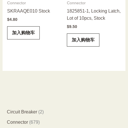
Connector
Connector
SKRAAQE010 Stock
1825851-1, Locking Latch,
Lot of 10pcs, Stock
$
4.80
$
9.50
加入购物车
加入购物车
2
Circuit Breaker
2
个
6
Connector
679