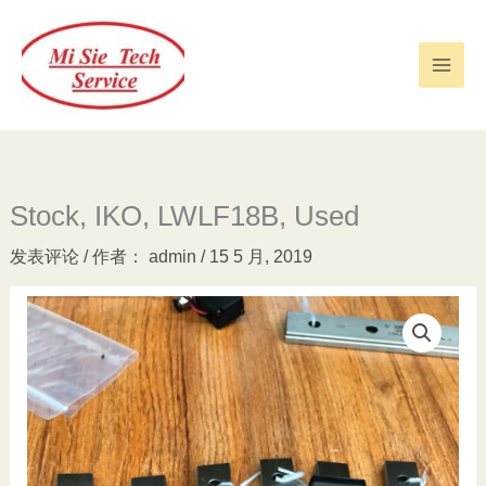
跳
至
内
容
Stock, IKO, LWLF18B, Used
发表评论
/ 作者：
admin
/
15 5 月, 2019