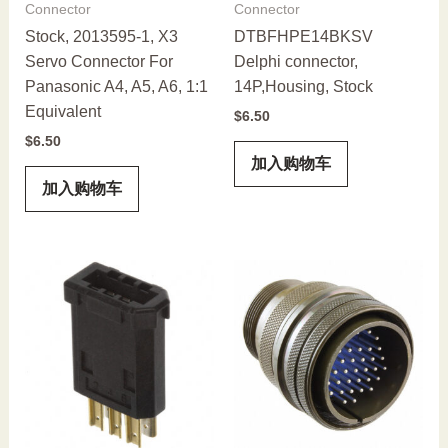
Connector
Connector
Stock, 2013595-1, X3
DTBFHPE14BKSV
Servo Connector For
Delphi connector,
Panasonic A4, A5, A6, 1:1
14P,Housing, Stock
Equivalent
$
6.50
$
6.50
加入购物车
加入购物车