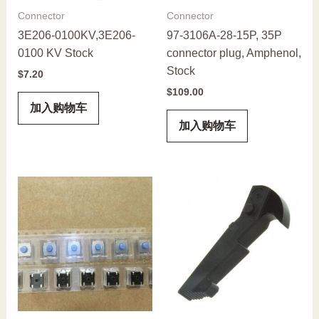
Connector
Connector
3E206-0100KV,3E206-
97-3106A-28-15P, 35P
0100 KV Stock
connector plug, Amphenol,
Stock
$
7.20
$
109.00
加入购物车
加入购物车