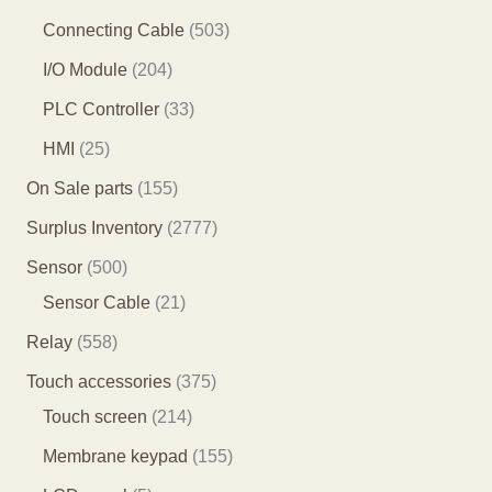
产
产
品
1
6
5
Connecting Cable
503
品
品
个
个
0
2
I/O Module
204
产
产
3
0
3
PLC Controller
33
品
品
个
4
3
2
HMI
25
产
个
个
5
1
On Sale parts
155
品
产
产
个
5
2
Surplus Inventory
2777
品
品
产
5
7
5
Sensor
500
品
个
7
0
2
Sensor Cable
21
产
7
0
1
5
Relay
558
品
个
个
个
5
3
Touch accessories
375
产
产
产
8
2
7
Touch screen
214
品
品
品
个
1
5
1
Membrane keypad
155
产
4
个
5