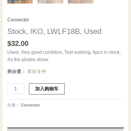
Connector
Stock, IKO, LWLF18B, Used
$
32.00
Used, Very good condition, Test working, 6pcs in stock,
As the photos show.
剩余量：
库存 6 件
Stock,
加入购物车
IKO,
LWLF18B,
分类：
Connector
Used
数
量