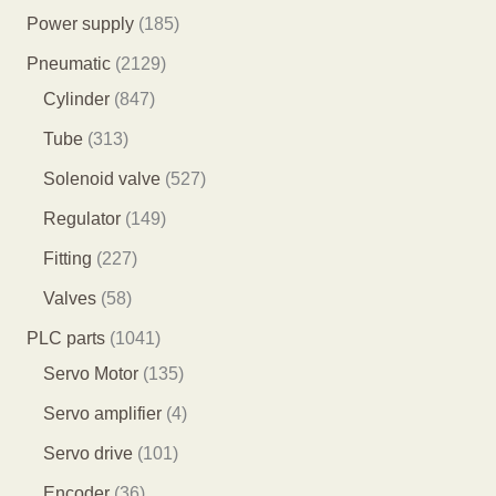
产
7
1
Power supply
185
品
9
8
2
Pneumatic
2129
个
5
8
1
Cylinder
847
产
个
4
2
3
Tube
313
品
产
7
9
1
5
Solenoid valve
527
品
个
个
3
2
1
Regulator
149
产
产
个
7
4
2
Fitting
227
品
品
产
个
9
2
5
Valves
58
品
产
个
7
8
1
PLC parts
1041
品
产
个
个
0
1
Servo Motor
135
品
产
产
4
3
4
Servo amplifier
4
品
品
1
5
个
1
Servo drive
101
个
个
产
0
3
Encoder
36