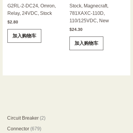
G2RL-2-DC24, Omron,
Stock, Magnecraft,
Relay, 24VDC, Stock
781XAXC-110D,
110/125VDC, New
$
2.80
$
24.30
加入购物车
加入购物车
2
Circuit Breaker
2
个
6
Connector
679