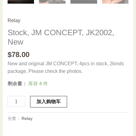
Relay
Stock, JM CONCEPT, JK2002,
New
$
78.00
New and original JM CONCEPT, 4pcs in stock, 2kinds
package, Please check the photos.
剩余量：
库存 4 件
Stock,
加入购物车
JM
CONCEPT,
分类：
Relay
JK2002,
New