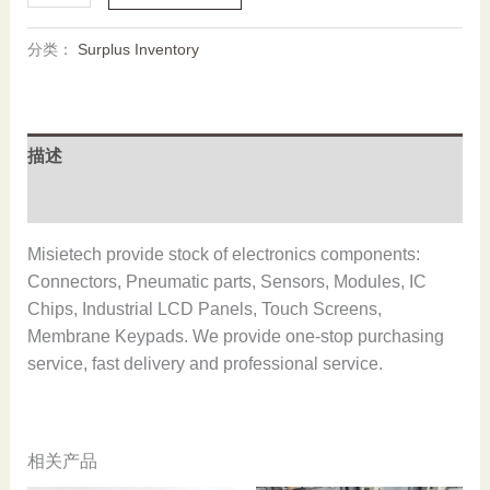
D008-
020,Used
分类：
Surplus Inventory
one,In
stock
数
量
描述
用户评价 (0)
Misietech provide stock of electronics components:
Connectors, Pneumatic parts, Sensors, Modules, IC
Chips, Industrial LCD Panels, Touch Screens,
Membrane Keypads. We provide one-stop purchasing
service, fast delivery and professional service.
相关产品