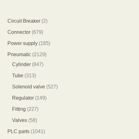
2
Circuit Breaker
2
个
6
Connector
679
产
7
1
Power supply
185
品
9
8
2
Pneumatic
2129
个
5
8
1
Cylinder
847
产
个
4
2
3
Tube
313
品
产
7
9
1
5
Solenoid valve
527
品
个
个
3
2
1
Regulator
149
产
产
个
7
4
2
Fitting
227
品
品
产
个
9
2
5
Valves
58
品
产
个
7
8
1
PLC parts
1041
品
产
个