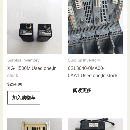
Surplus Inventory
Surplus Inventory
XG-H500M,Used one,In
6SL3040-0MA00-
stock
0AA1,Used one,In stock
$
254.00
阅读更多
加入购物车