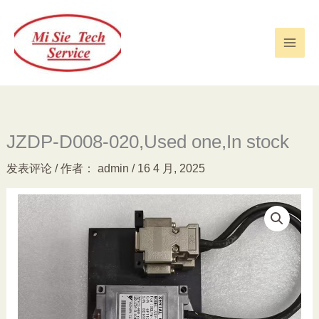
跳
至
内
容
JZDP-D008-020,Used one,In stock
发表评论
/ 作者：
admin
/
16 4 月, 2025