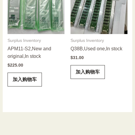
Surplus Inventory
Surplus Inventory
APM11-S2,New and
Q38B,Used one,In stock
original,In stock
$
31.00
$
225.00
加入购物车
加入购物车