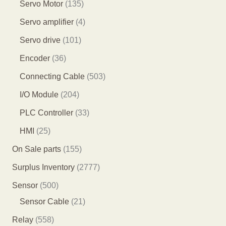
个
0
1
Servo Motor
135
品
产
产
4
3
4
Servo amplifier
4
品
品
1
5
个
1
Servo drive
101
个
个
产
0
3
Encoder
36
产
产
品
1
6
5
Connecting Cable
503
品
品
个
个
0
2
I/O Module
204
产
产
3
0
3
PLC Controller
33
品
品
个
4
3
2
HMI
25
产
个
个
5
1
On Sale parts
155
品
产
产
个
5
2
Surplus Inventory
2777
品
品
产
5
7
5
Sensor
500
品
个
7
0
2
Sensor Cable
21
产
7
0
1
5
Relay
558