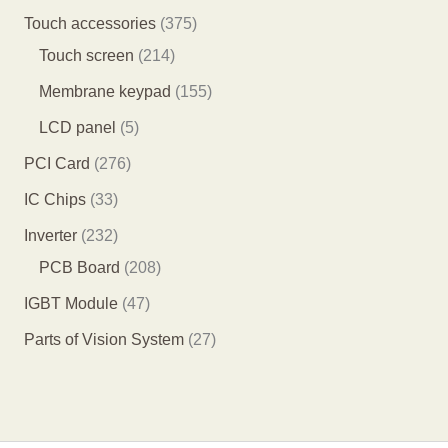
品
个
个
个
5
3
Touch accessories
375
产
产
产
8
2
7
Touch screen
214
品
品
品
个
1
5
1
Membrane keypad
155
产
4
个
5
5
LCD panel
5
品
个
产
5
个
2
PCI Card
276
产
品
个
产
7
3
IC Chips
33
品
产
品
6
3
2
Inverter
232
品
个
个
3
2
PCB Board
208
产
产
2
0
4
IGBT Module
47
品
品
个
8
7
2
Parts of Vision System
27
产
个
个
7
品
产
产
个
品
品
产