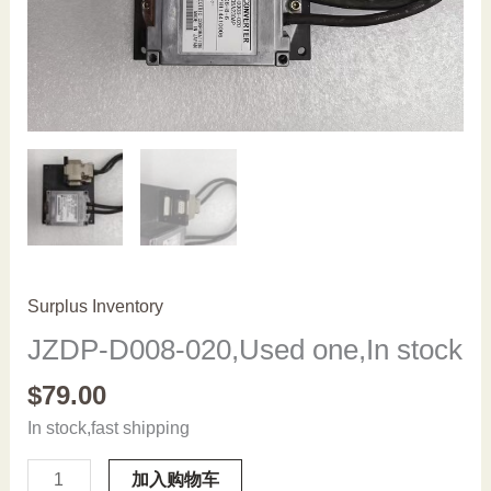
Surplus Inventory
JZDP-D008-020,Used one,In stock
$
79.00
In stock,fast shipping
JZDP-
加入购物车