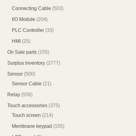
产
产
品
1
6
5
Connecting Cable
503
品
品
个
个
0
2
I/O Module
204
产
产
3
0
3
PLC Controller
33
品
品
个
4
3
2
HMI
25
产
个
个
5
1
On Sale parts
155
品
产
产
个
5
2
Surplus Inventory
2777
品
品
产
5
7
5
Sensor
500
品
个
7
0
2
Sensor Cable
21
产
7
0
1
5
Relay
558
品
个
个
个
5
3
Touch accessories
375
产
产
产
8
2
7
Touch screen
214
品
品
品
个
1
5
1
Membrane keypad
155
产
4
个
5