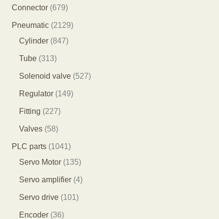
产
8
6
Connector
679
品
5
7
2
Pneumatic
2129
个
9
8
1
Cylinder
847
产
个
4
2
3
Tube
313
品
产
7
9
1
5
Solenoid valve
527
品
个
个
3
2
1
Regulator
149
产
产
个
7
4
2
Fitting
227
品
品
产
个
9
2
5
Valves
58
品
产
个
7
8
1
PLC parts
1041
品
产
个
个
0
1
Servo Motor
135
品
产
产
4
3
4
Servo amplifier
4
品
品
1
5
个
1
Servo drive
101
个
个
产
0
3
Encoder
36