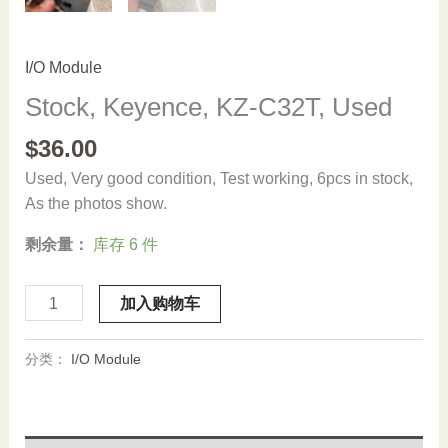
I/O Module
Stock, Keyence, KZ-C32T, Used
$
36.00
Used, Very good condition, Test working, 6pcs in stock,
As the photos show.
剩余量：
库存 6 件
Stock,
加入购物车
Keyence,
KZ-
分类：
I/O Module
C32T,
Used
数
量