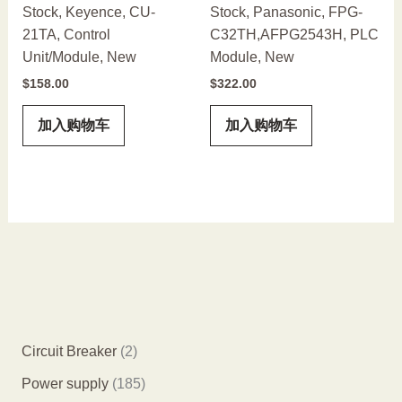
Stock, Keyence, CU-
Stock, Panasonic, FPG-
21TA, Control
C32TH,AFPG2543H, PLC
Unit/Module, New
Module, New
$
158.00
$
322.00
加入购物车
加入购物车
2
Circuit Breaker
2
个
1
Power supply
185