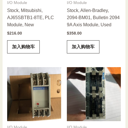
I/O Module
I/O Module
Stock, Mitsubishi,
Stock, Allen-Bradley,
AJ65SBTB1-8TE, PLC
2094-BM01, Bulletin 2094
Module, New
9A Axis Module, Used
$
216.00
$
358.00
加入购物车
加入购物车
I/O Module
I/O Module