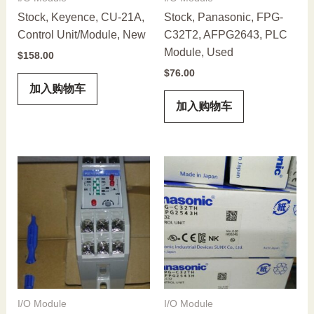
Stock, Keyence, CU-21A,
Stock, Panasonic, FPG-
Control Unit/Module, New
C32T2, AFPG2643, PLC
Module, Used
$
158.00
$
76.00
加入购物车
加入购物车
I/O Module
I/O Module