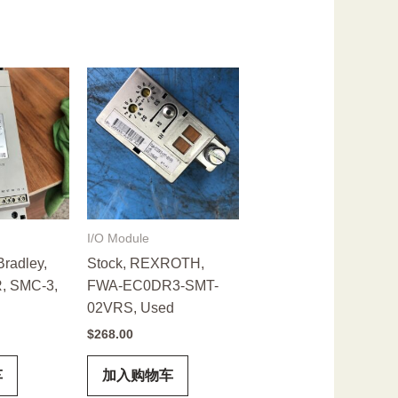
I/O Module
Bradley,
Stock, REXROTH,
, SMC-3,
FWA-EC0DR3-SMT-
02VRS, Used
$
268.00
车
加入购物车