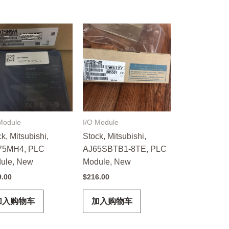
Module
I/O Module
k, Mitsubishi,
Stock, Mitsubishi,
5MH4, PLC
AJ65SBTB1-8TE, PLC
ule, New
Module, New
9.00
$
216.00
加入购物车
加入购物车