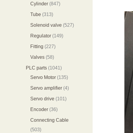
个
9
8
1
Cylinder
847
产
个
4
2
3
Tube
313
品
产
7
9
1
5
Solenoid valve
527
品
个
个
3
2
1
Regulator
149
产
产
个
7
4
2
Fitting
227
品
品
产
个
9
2
5
Valves
58
品
产
个
7
8
1
PLC parts
1041
品
产
个
个
0
1
Servo Motor
135
品
产
产
4
3
4
Servo amplifier
4
品
品
1
5
个
1
Servo drive
101
个
个
产
0
3
Encoder
36
产
产
品
1
6
Connecting Cable
品
品
个
个
5
503