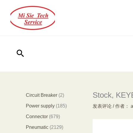
跳
至
内
容
搜
索
Stock, KEY
2
Circuit Breaker
2
个
1
Power supply
185
发表评论
/ 作者：
产
8
6
Connector
679
品
5
7
2
Pneumatic
2129