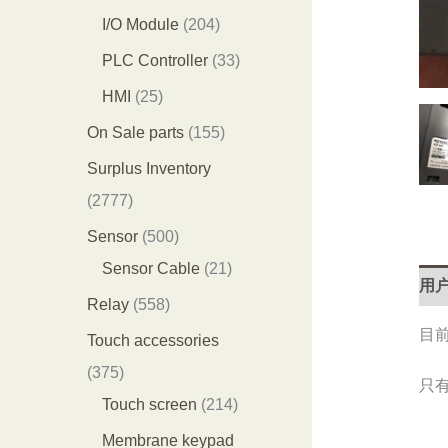
产
产
0
2
I/O Module
204
品
品
3
0
3
PLC Controller
33
个
4
3
2
HMI
25
产
个
个
5
1
On Sale parts
155
品
产
产
个
5
Surplus Inventory
品
品
产
5
2
2777
品
个
7
5
Sensor
500
产
7
0
2
Sensor Cable
21
用户
品
7
0
1
5
Relay
558
个
个
个
目
5
Touch accessories
产
产
产
8
3
375
只
品
品
品
个
7
2
Touch screen
214
产
5
1
Membrane keypad