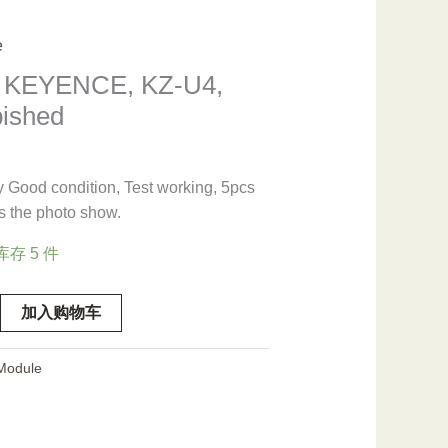
e
, KEYENCE, KZ-U4,
bished
 Good condition, Test working, 5pcs
As the photo show.
库存 5 件
加入购物车
,
Module
ed