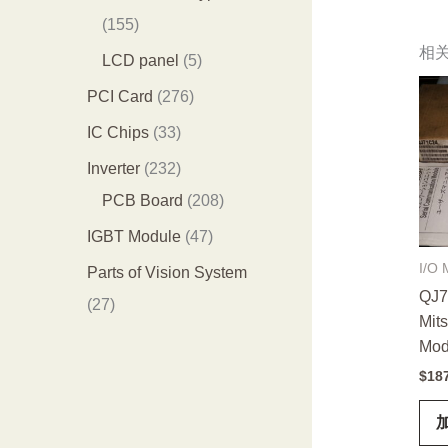
品
个
4
1
155
产
个
相
5
5
LCD panel
5
品
产
5
个
2
PCI Card
276
品
个
产
7
3
IC Chips
33
产
品
6
3
2
Inverter
232
品
个
个
3
2
PCB Board
208
产
产
2
0
4
IGBT Module
47
品
品
个
8
7
I/O 
Parts of Vision System
产
个
QJ7
个
2
27
Mit
品
产
产
7
Mod
品
品
个
$
18
产
品