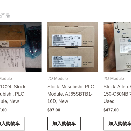
关产品
Module
I/O Module
I/O Module
1C24, Stock,
Stock, Mitsubishi, PLC
Stock, Allen-
subishi, PLC
Module, AJ65SBTB1-
150-C60NBR
ule, New
16D, New
Used
7.00
$
97.00
$
477.00
加入购物车
加入购物车
加入购物