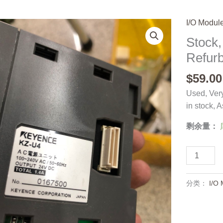
I/O Modul
Stock
Refur
$
59.00
Used, Very
in stock, 
剩余量：
Stock,
KEYENCE
KZ-
分类：
I/O 
U4,
Refurbish
数