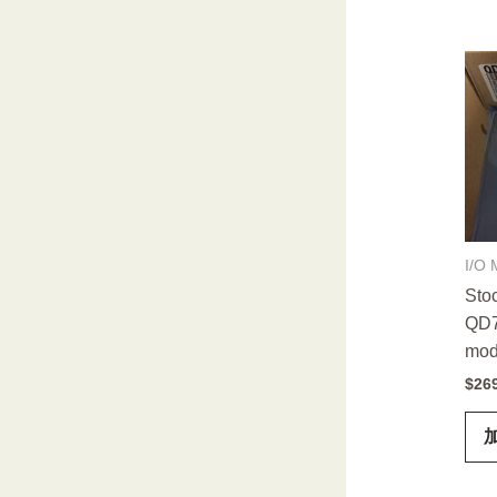
I/O 
Stoc
QD7
mod
$
26