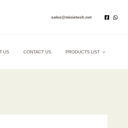
sales@misietech.net
T US
CONTACT US
PRODUCTS LIST