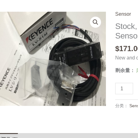
Sensor
Stock
Senso
$
171.0
New and or
剩余量：
Stock,
Keyence,
LV-
分类：
Sen
51M,
Sensor,
New
数