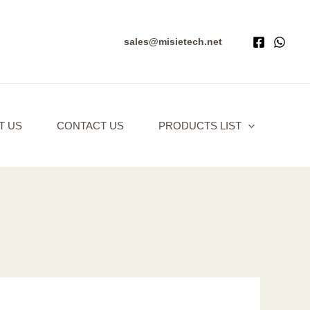
sales@misietech.net
T US
CONTACT US
PRODUCTS LIST