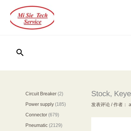
跳
至
内
容
搜
索
Stock, Key
2
Circuit Breaker
2
个
1
Power supply
185
发表评论
/ 作者：
产
8
6
Connector
679
品
5
7
2
Pneumatic
2129