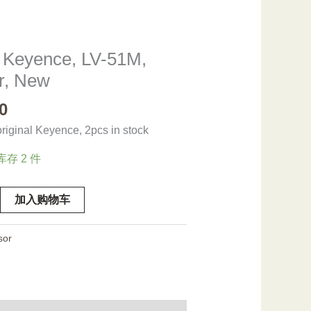
, Keyence, LV-51M,
r, New
0
iginal Keyence, 2pcs in stock
库存 2 件
加入购物车
sor