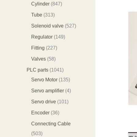
个
9
8
1
Cylinder
847
产
个
4
2
3
Tube
313
品
产
7
9
1
5
Solenoid valve
527
品
个
个
3
2
1
Regulator
149
产
产
个
7
4
2
Fitting
227
品
品
产
个
9
2
5
Valves
58
品
产
个
7
8
1
PLC parts
1041
品
产
个
个
0
1
Servo Motor
135
品
产
产
4
3
4
Servo amplifier
4
品
品
1
5
个
1
Servo drive
101
个
个
产
0
3
Encoder
36
产
产
品
1
6
Connecting Cable
品
品
个
个
5
503