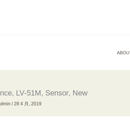
ABOU
ence, LV-51M, Sensor, New
admin
/
28 4 月, 2019