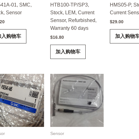
41A-01, SMC,
HTB100-TP/SP3,
HMS05-P, St
ck, Sensor
Stock, LEM, Current
Current Sens
Sensor, Refurbished,
.20
$
29.00
Warranty 60 days
加入购物车
加入购物
$
16.80
加入购物车
sor
Sensor