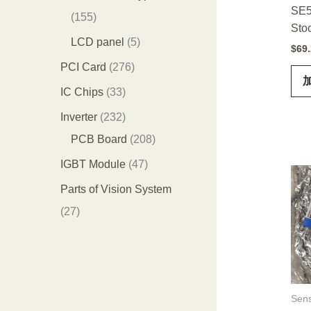
SE5
品
个
4
1
155
Sto
产
个
5
5
LCD panel
5
$
69
品
产
5
个
2
PCI Card
276
品
个
产
7
3
IC Chips
33
产
品
6
3
2
Inverter
232
品
个
个
3
2
PCB Board
208
产
产
2
0
4
IGBT Module
47
品
品
个
8
7
Parts of Vision System
产
个
个
2
27
品
产
产
7
品
品
个
产
品
Sen