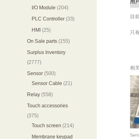
用户
产
产
0
2
I/O Module
204
品
品
3
目
0
3
PLC Controller
33
个
4
3
2
HMI
25
只
产
个
个
5
1
On Sale parts
155
品
产
产
个
5
Surplus Inventory
品
品
产
5
2
2777
相
品
个
7
5
Sensor
500
产
7
0
2
Sensor Cable
21
品
7
0
1
5
Relay
558
个
个
个
5
Touch accessories
产
产
产
8
3
375
品
品
品
个
7
2
Touch screen
214
产
5
1
Sen
Membrane keypad