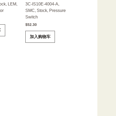
ock, LEM,
3C-IS10E-4004-A,
or
SMC, Stock, Pressure
Switch
$
52.30
车
加入购物车