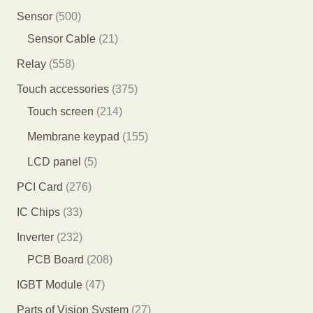
品
品
产
5
7
5
Sensor
500
品
个
7
0
2
Sensor Cable
21
产
7
0
1
5
Relay
558
品
个
个
个
5
3
Touch accessories
375
产
产
产
8
2
7
Touch screen
214
品
品
品
个
1
5
1
Membrane keypad
155
产
4
个
5
5
LCD panel
5
品
个
产
5
个
2
PCI Card
276
产
品
个
产
7
3
IC Chips
33
品
产
品
6
3
2
Inverter
232
品
个
个
3
2
PCB Board
208
产
产
2
0
4
IGBT Module
47
品
品
个
8
7
2
Parts of Vision System
27