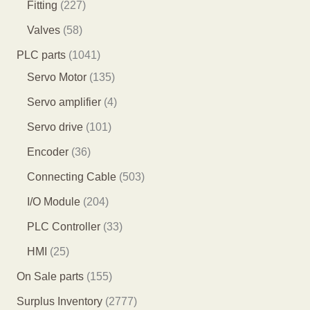
4
2
Fitting
227
品
品
产
个
9
2
5
Valves
58
品
产
个
7
8
1
PLC parts
1041
品
产
个
个
0
1
Servo Motor
135
品
产
产
4
3
4
Servo amplifier
4
品
品
1
5
个
1
Servo drive
101
个
个
产
0
3
Encoder
36
产
产
品
1
6
5
Connecting Cable
503
品
品
个
个
0
2
I/O Module
204
产
产
3
0
3
PLC Controller
33
品
品
个
4
3
2
HMI
25
产
个
个
5
1
On Sale parts
155
品
产
产
个
5
2
Surplus Inventory
2777