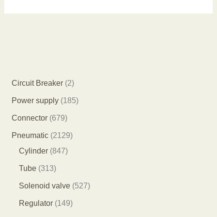
2
Circuit Breaker
2
个
1
Power supply
185
产
8
6
Connector
679
品
5
7
2
Pneumatic
2129
个
9
8
1
Cylinder
847
产
个
4
2
3
Tube
313
品
产
7
9
1
5
Solenoid valve
527
品
个
个
3
2
1
Regulator
149
产
产
个
7