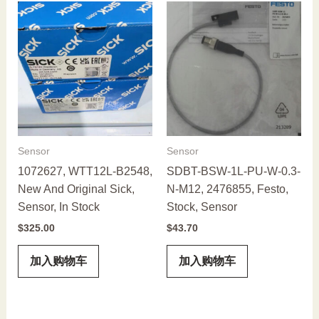
Sensor
Sensor
1072627, WTT12L-B2548,
SDBT-BSW-1L-PU-W-0.3-
New And Original Sick,
N-M12, 2476855, Festo,
Sensor, In Stock
Stock, Sensor
$
325.00
$
43.70
加入购物车
加入购物车