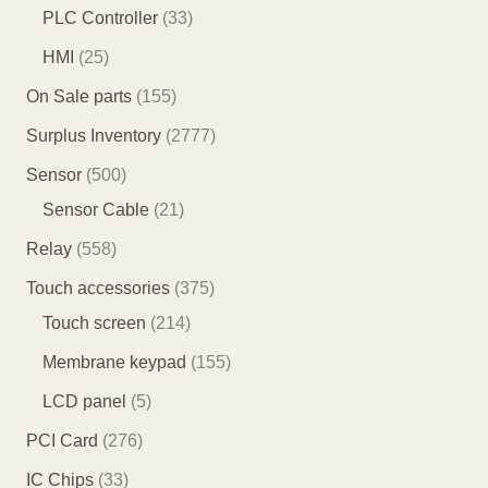
产
3
0
3
PLC Controller
33
品
品
个
4
3
2
HMI
25
产
个
个
5
1
On Sale parts
155
品
产
产
个
5
2
Surplus Inventory
2777
品
品
产
5
7
5
Sensor
500
品
个
7
0
2
Sensor Cable
21
产
7
0
1
5
Relay
558
品
个
个
个
5
3
Touch accessories
375
产
产
产
8
2
7
Touch screen
214
品
品
品
个
1
5
1
Membrane keypad
155
产
4
个
5
5
LCD panel
5
品
个
产
5
个
2
PCI Card
276
产
品
个
产
7
3
IC Chips
33