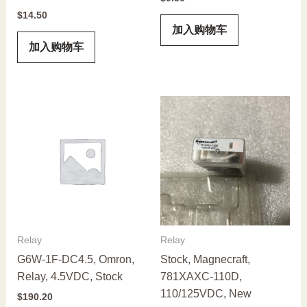
$
14.50
加入购物车
加入购物车
Relay
Relay
G6W-1F-DC4.5, Omron,
Stock, Magnecraft,
Relay, 4.5VDC, Stock
781XAXC-110D,
110/125VDC, New
$
190.20