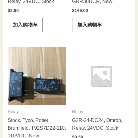
Relay, 24VDC, Stock
GNR30DCR, New
$
2.80
$
149.00
加入购物车
加入购物车
Relay
Relay
Stock, Tyco, Potter
G2R-24-DC24, Omron,
Brumfield, T92S7D22-110,
Relay, 24VDC, Stock
110VDC, New
$
9.50