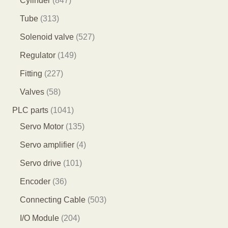
Cylinder
847
产
个
4
2
3
Tube
313
品
产
7
9
1
5
Solenoid valve
527
品
个
个
3
2
1
Regulator
149
产
产
个
7
4
2
Fitting
227
品
品
产
个
9
2
5
Valves
58
品
产
个
7
8
1
PLC parts
1041
品
产
个
个
0
1
Servo Motor
135
品
产
产
4
3
4
Servo amplifier
4
品
品
1
5
个
1
Servo drive
101
个
个
产
0
3
Encoder
36
产
产
品
1
6
5
Connecting Cable
503
品
品
个
个
0
2
I/O Module
204
产