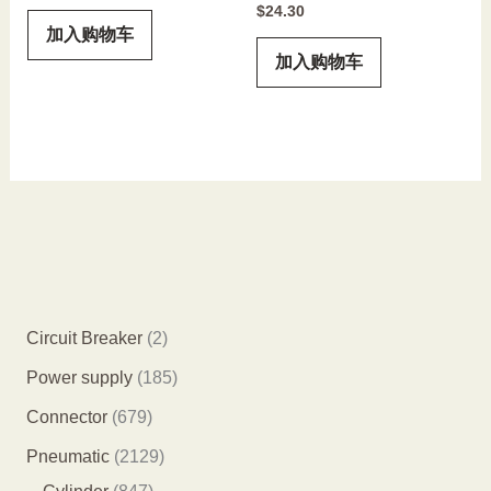
$
24.30
加入购物车
加入购物车
2
Circuit Breaker
2
个
1
Power supply
185
产
8
6
Connector
679
品
5
7
2
Pneumatic
2129
个
9
8
1