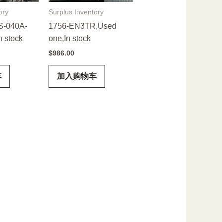
ory
Surplus Inventory
-040A-
1756-EN3TR,Used
n stock
one,In stock
$
986.00
车
加入购物车