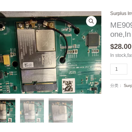
Surplus In
ME909
one,In
$
28.00
In stock,fa
ME909S-
821apv2
,Used
分类：
Surp
one,In
stock
数
量