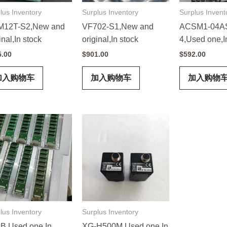
lus Inventory
Surplus Inventory
Surplus Invent
12T-S2,New and
VF702-S1,New and
ACSM1-04AS
inal,In stock
original,In stock
4,Used one,I
5.00
$
901.00
$
592.00
加入购物车
加入购物车
加入购物
lus Inventory
Surplus Inventory
B,Used one,In
XG-H500M,Used one,In