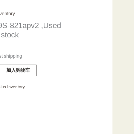
ventory
S-821apv2 ,Used
 stock
st shipping
加入购物车
lus Inventory