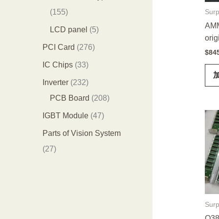
品
个
4
1
155
Surp
产
个
AMM
5
5
LCD panel
5
orig
品
产
5
个
2
PCI Card
276
$
84
品
个
产
7
3
IC Chips
33
产
品
6
3
2
Inverter
232
品
个
个
3
2
PCB Board
208
产
产
2
0
4
IGBT Module
47
品
品
个
8
7
Parts of Vision System
产
个
个
2
27
品
产
产
7
品
品
个
产
Surp
品
Q38