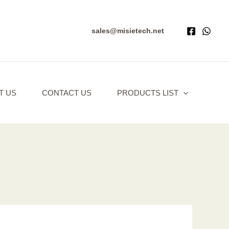
sales@misietech.net
T US
CONTACT US
PRODUCTS LIST