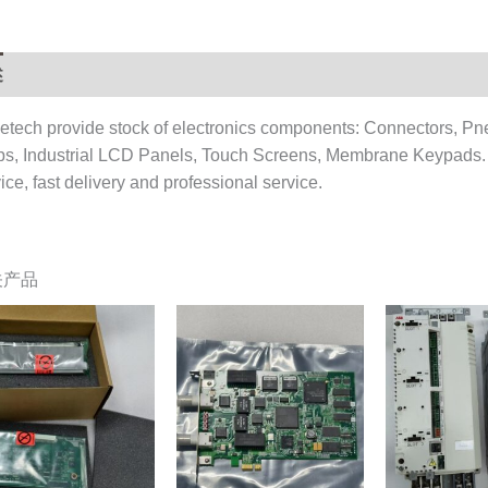
述
用户评价 (0)
etech provide stock of electronics components: Connectors, Pn
ps, Industrial LCD Panels, Touch Screens, Membrane Keypads.
ice, fast delivery and professional service.
关产品