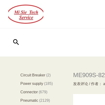
跳
至
内
容
搜
索
ME909S-821
2
Circuit Breaker
2
个
1
Power supply
185
发表评论
/ 作者：
产
8
6
Connector
679
品
5
7
2
Pneumatic
2129