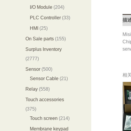
产
产
0
2
I/O Module
204
品
品
3
0
3
PLC Controller
33
描
个
4
3
2
HMI
25
产
Misi
个
个
5
1
On Sale parts
155
Chi
品
产
产
个
5
serv
Surplus Inventory
品
品
产
5
2
2777
品
个
7
5
Sensor
500
相
产
7
0
2
Sensor Cable
21
品
7
0
1
5
Relay
558
个
个
个
5
Touch accessories
产
产
产
8
3
375
品
品
品
个
7
2
Touch screen
214
产
5
1
Membrane keypad