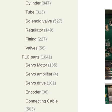
个
9
8
1
Cylinder
847
产
个
4
2
3
Tube
313
品
产
7
9
1
5
Solenoid valve
527
品
个
个
3
2
1
Regulator
149
产
产
个
7
4
2
Fitting
227
品
品
产
个
9
2
5
Valves
58
品
产
个
7
8
1
PLC parts
1041
品
产
个
个
0
1
Servo Motor
135
品
产
产
4
3
4
Servo amplifier
4
品
品
1
5
个
1
Servo drive
101
个
个
产
0
3
Encoder
36
产
产
品
1
6
Connecting Cable
品
品
个
个
5
503