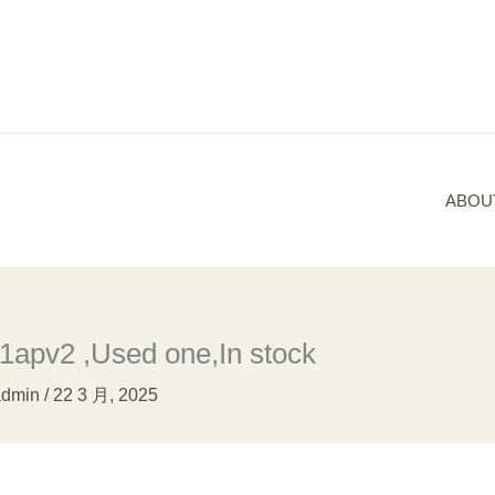
ABOU
apv2 ,Used one,In stock
admin
/
22 3 月, 2025