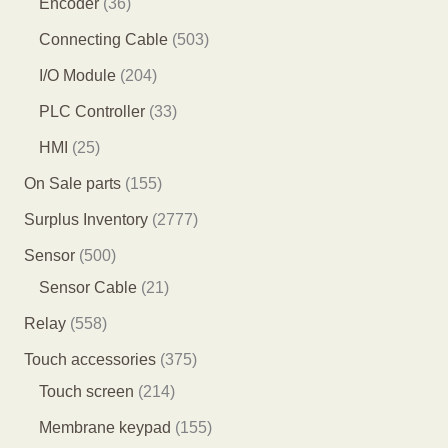
3
Encoder
36
产
产
品
1
6
5
Connecting Cable
503
品
品
个
个
0
2
I/O Module
204
产
产
3
0
3
PLC Controller
33
品
品
个
4
3
2
HMI
25
产
个
个
5
1
On Sale parts
155
品
产
产
个
5
2
Surplus Inventory
2777
品
品
产
5
7
5
Sensor
500
品
个
7
0
2
Sensor Cable
21
产
7
0
1
5
Relay
558
品
个
个
个
5
3
Touch accessories
375
产
产
产
8
2
7
Touch screen
214
品
品
品
个
1
5
1
Membrane keypad
155