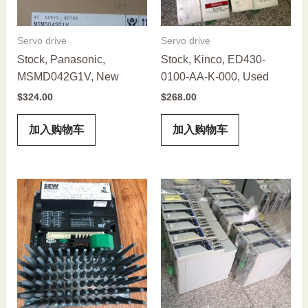
Servo drive
Servo drive
Stock, Panasonic,
Stock, Kinco, ED430-
MSMD042G1V, New
0100-AA-K-000, Used
$
324.00
$
268.00
加入购物车
加入购物车