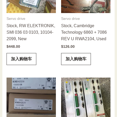
Servo drive
Servo drive
Stock, RW ELEKTRONIK,
Stock, Cambridge
SMI 036 03 0103, 10104-
Technology 6860 + 7086
2099, New
REV U RWA2104, Used
$
448.00
$
126.00
加入购物车
加入购物车