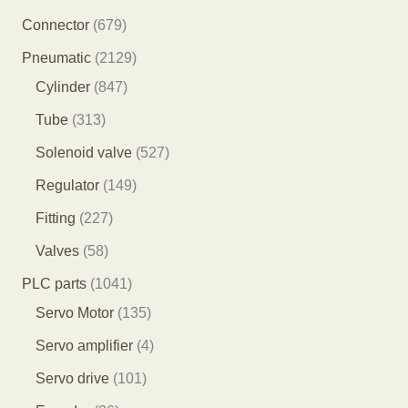
产
8
6
Connector
679
品
5
7
2
Pneumatic
2129
个
9
8
1
Cylinder
847
产
个
4
2
3
Tube
313
品
产
7
9
1
5
Solenoid valve
527
品
个
个
3
2
1
Regulator
149
产
产
个
7
4
2
Fitting
227
品
品
产
个
9
2
5
Valves
58
品
产
个
7
8
1
PLC parts
1041
品
产
个
个
0
1
Servo Motor
135
品
产
产
4
3
4
Servo amplifier
4
品
品
1
5
个
1
Servo drive
101
个
个
产
0