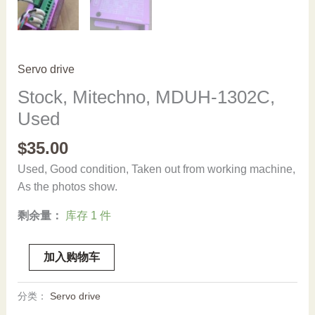
Servo drive
Stock, Mitechno, MDUH-1302C,
Used
$
35.00
Used, Good condition, Taken out from working machine,
As the photos show.
剩余量：
库存 1 件
Stock,
加入购物车
Mitechno,
MDUH-
分类：
Servo drive
1302C,