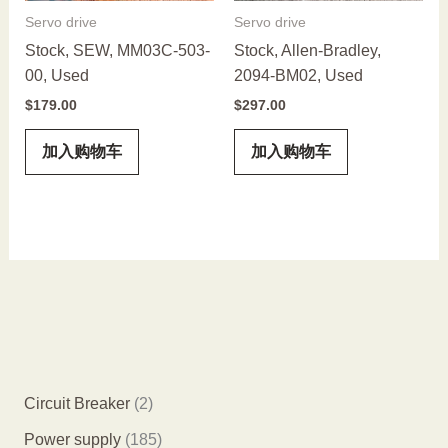
Servo drive
Servo drive
Stock, SEW, MM03C-503-
Stock, Allen-Bradley,
00, Used
2094-BM02, Used
$
179.00
$
297.00
加入购物车
加入购物车
2
Circuit Breaker
2
个
1
Power supply
185