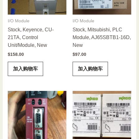
I/O Module
I/O Module
Stock, Keyence, CU-
Stock, Mitsubishi, PLC
21TA, Control
Module, AJ65SBTB1-16D,
Unit/Module, New
New
$
158.00
$
97.00
加入购物车
加入购物车