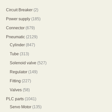
2
Circuit Breaker
2
个
1
Power supply
185
产
8
6
Connector
679
品
5
7
2
Pneumatic
2129
个
9
8
1
Cylinder
847
产
个
4
2
3
Tube
313
品
产
7
9
1
5
Solenoid valve
527
品
个
个
3
2
1
Regulator
149
产
产
个
7
4
2
Fitting
227
品
品
产
个
9
2
5
Valves
58
品
产
个
7
8
1
PLC parts
1041
品
产
个
个
0
1
Servo Motor
135
品