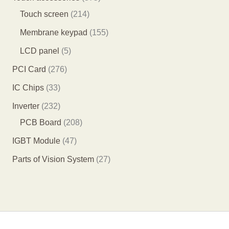
产
产
产
8
2
7
Touch screen
214
品
品
品
个
1
5
1
Membrane keypad
155
产
4
个
5
5
LCD panel
5
品
个
产
5
个
2
PCI Card
276
产
品
个
产
7
3
IC Chips
33
品
产
品
6
3
2
Inverter
232
品
个
个
3
2
PCB Board
208
产
产
2
0
4
IGBT Module
47
品
品
个
8
7
2
Parts of Vision System
27
产
个
个
7
品
产
产
个
品
品
产
品