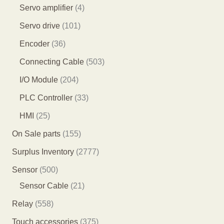
产
产
4
3
4
Servo amplifier
4
品
品
1
5
个
1
Servo drive
101
个
个
产
0
3
Encoder
36
产
产
品
1
6
5
Connecting Cable
503
品
品
个
个
0
2
I/O Module
204
产
产
3
0
3
PLC Controller
33
品
品
个
4
3
2
HMI
25
产
个
个
5
1
On Sale parts
155
品
产
产
个
5
2
Surplus Inventory
2777
品
品
产
5
7
5
Sensor
500
品
个
7
0
2
Sensor Cable
21
产
7
0
1
5
Relay
558
品
个
个
个
5
3
Touch accessories
375