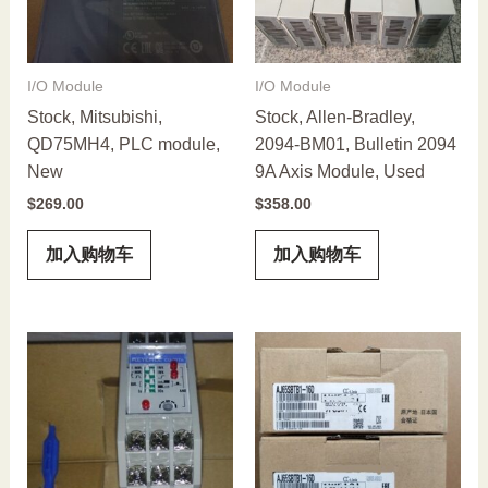
I/O Module
I/O Module
Stock, Mitsubishi,
Stock, Allen-Bradley,
QD75MH4, PLC module,
2094-BM01, Bulletin 2094
New
9A Axis Module, Used
$
269.00
$
358.00
加入购物车
加入购物车