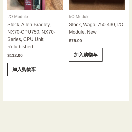
I/O Module
I/O Module
Stock, Allen-Bradley,
Stock, Wago, 750-430, I/O
NX70-CPU750, NX70-
Module, New
Series, CPU Unit,
$
75.00
Refurbished
加入购物车
$
112.00
加入购物车