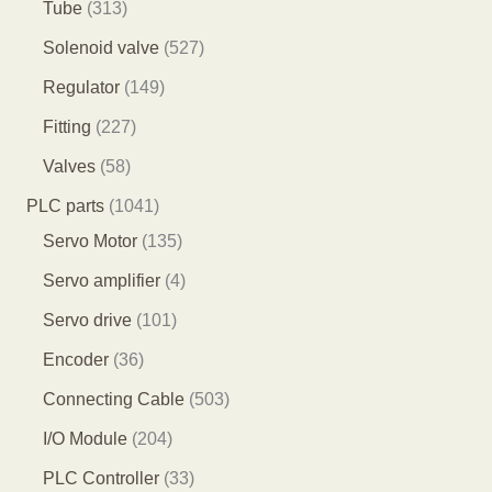
4
2
3
Tube
313
品
产
7
9
1
5
Solenoid valve
527
品
个
个
3
2
1
Regulator
149
产
产
个
7
4
2
Fitting
227
品
品
产
个
9
2
5
Valves
58
品
产
个
7
8
1
PLC parts
1041
品
产
个
个
0
1
Servo Motor
135
品
产
产
4
3
4
Servo amplifier
4
品
品
1
5
个
1
Servo drive
101
个
个
产
0
3
Encoder
36
产
产
品
1
6
5
Connecting Cable
503
品
品
个
个
0
2
I/O Module
204
产
产
3
0
3
PLC Controller
33