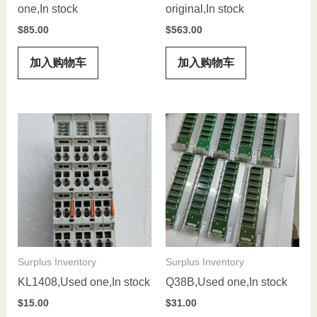
one,In stock
original,In stock
$
85.00
$
563.00
加入购物车
加入购物车
Surplus Inventory
Surplus Inventory
KL1408,Used one,In stock
Q38B,Used one,In stock
$
15.00
$
31.00