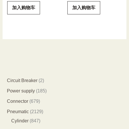
加入购物车
加入购物车
2
Circuit Breaker
2
个
1
Power supply
185
产
8
6
Connector
679
品
5
7
2
Pneumatic
2129
个
9
8
1
Cylinder
847
产
个