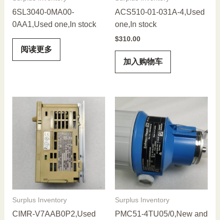
6SL3040-0MA00-
ACS510-01-031A-4,Used
0AA1,Used one,In stock
one,In stock
$
310.00
阅读更多
加入购物车
Surplus Inventory
Surplus Inventory
CIMR-V7AAB0P2,Used
PMC51-4TU05/0,New and