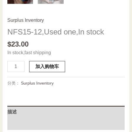
Surplus Inventory
NFS15-12,Used one,In stock
$
23.00
In stock,fast shipping
NFS15-
加入购物车
12,Used
one,In
分类：
Surplus Inventory
stock
数
量
描述
用户评价 (0)