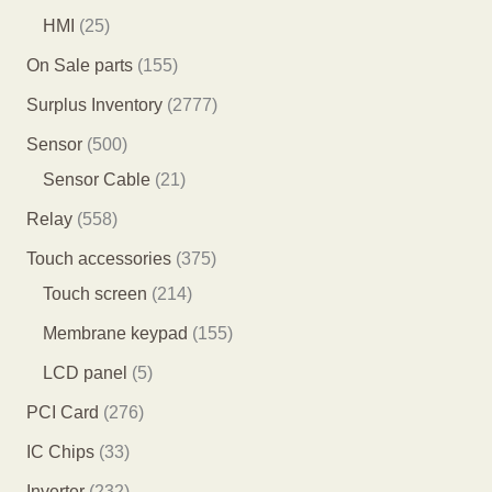
品
品
个
4
3
2
HMI
25
产
个
个
5
1
On Sale parts
155
品
产
产
个
5
2
Surplus Inventory
2777
品
品
产
5
7
5
Sensor
500
品
个
7
0
2
Sensor Cable
21
产
7
0
1
5
Relay
558
品
个
个
个
5
3
Touch accessories
375
产
产
产
8
2
7
Touch screen
214
品
品
品
个
1
5
1
Membrane keypad
155
产
4
个
5
5
LCD panel
5
品
个
产
5
个
2
PCI Card
276
产
品
个
产
7
3
IC Chips
33
品
产
品
6
3
2
Inverter
232