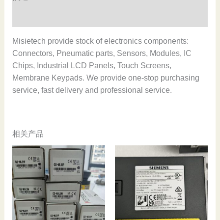
量
用户评价 (0)
Misietech provide stock of electronics components:
Connectors, Pneumatic parts, Sensors, Modules, IC
Chips, Industrial LCD Panels, Touch Screens,
Membrane Keypads. We provide one-stop purchasing
service, fast delivery and professional service.
相关产品