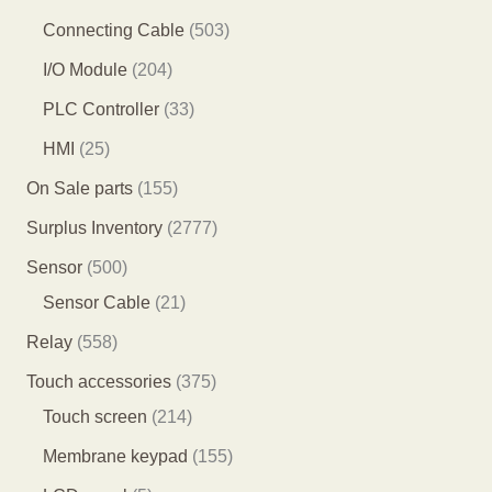
产
产
品
1
6
5
Connecting Cable
503
品
品
个
个
0
2
I/O Module
204
产
产
3
0
3
PLC Controller
33
品
品
个
4
3
2
HMI
25
产
个
个
5
1
On Sale parts
155
品
产
产
个
5
2
Surplus Inventory
2777
品
品
产
5
7
5
Sensor
500
品
个
7
0
2
Sensor Cable
21
产
7
0
1
5
Relay
558
品
个
个
个
5
3
Touch accessories
375
产
产
产
8
2
7
Touch screen
214
品
品
品
个
1
5
1
Membrane keypad
155
产
4
个
5