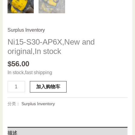
Surplus Inventory
Ni15-S30-AP6X,New and
original,In stock
$
56.00
In stock,fast shipping
Ni15-
加入购物车
S30-
AP6X,New
分类：
Surplus Inventory
and
original,In
stock
数
描述