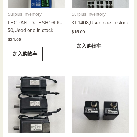
Surplus Inventory
Surplus Inventory
LECPAN1D-LESH16LK-
KL1408,Used one,In stock
50,Used one,In stock
$
15.00
$
34.00
加入购物车
加入购物车