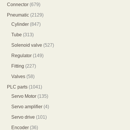
产
8
6
Connector
679
品
5
7
2
Pneumatic
2129
个
9
8
1
Cylinder
847
产
个
4
2
3
Tube
313
品
产
7
9
1
5
Solenoid valve
527
品
个
个
3
2
1
Regulator
149
产
产
个
7
4
2
Fitting
227
品
品
产
个
9
2
5
Valves
58
品
产
个
7
8
1
PLC parts
1041
品
产
个
个
0
1
Servo Motor
135
品
产
产
4
3
4
Servo amplifier
4
品
品
1
5
个
1
Servo drive
101
个
个
产
0
3
Encoder
36