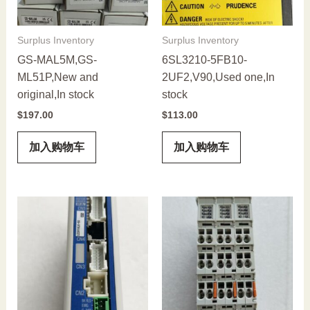
Surplus Inventory
Surplus Inventory
GS-MAL5M,GS-
6SL3210-5FB10-
ML51P,New and
2UF2,V90,Used one,In
original,In stock
stock
$
197.00
$
113.00
加入购物车
加入购物车