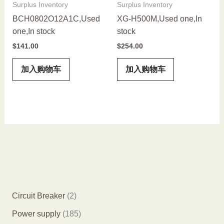
Surplus Inventory
Surplus Inventory
BCH0802O12A1C,Used
XG-H500M,Used one,In
one,In stock
stock
$
141.00
$
254.00
加入购物车
加入购物车
2
Circuit Breaker
2
个
1
Power supply
185