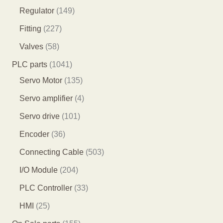
品
个
个
3
2
1
Regulator
149
产
产
个
7
4
2
Fitting
227
品
品
产
个
9
2
5
Valves
58
品
产
个
7
8
1
PLC parts
1041
品
产
个
个
0
1
Servo Motor
135
品
产
产
4
3
4
Servo amplifier
4
品
品
1
5
个
1
Servo drive
101
个
个
产
0
3
Encoder
36
产
产
品
1
6
5
Connecting Cable
503
品
品
个
个
0
2
I/O Module
204
产
产
3
0
3
PLC Controller
33
品
品
个
4
3
2
HMI
25
产
个
个
5