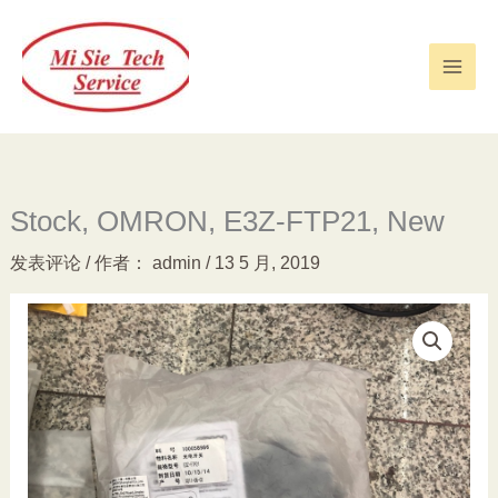
跳
至
内
容
Stock, OMRON, E3Z-FTP21, New
发表评论
/ 作者：
admin
/
13 5 月, 2019