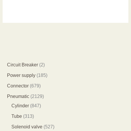
2
Circuit Breaker
2
个
1
Power supply
185
产
8
6
Connector
679
品
5
7
2
Pneumatic
2129
个
9
8
1
Cylinder
847
产
个
4
2
3
Tube
313
品
产
7
9
1
5
Solenoid valve
527