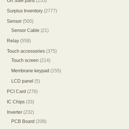
1
On Sale parts
155
品
产
产
个
5
2
Surplus Inventory
2777
品
品
产
5
7
5
Sensor
500
品
个
7
0
2
Sensor Cable
21
产
7
0
1
5
Relay
558
品
个
个
个
5
3
Touch accessories
375
产
产
产
8
2
7
Touch screen
214
品
品
品
个
1
5
1
Membrane keypad
155
产
4
个
5
5
LCD panel
5
品
个
产
5
个
2
PCI Card
276
产
品
个
产
7
3
IC Chips
33
品
产
品
6
3
2
Inverter
232
品
个
个
3
2
PCB Board
208
产