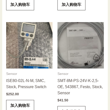
加入购物车
加入购物车
Sensor
Sensor
ISE80-02L-N-M, SMC,
SMT-8M-PS-24V-K-2,5-
Stock, Pressure Switch
OE, 543867, Festo, Stock,
Sensor
$
252.00
$
41.50
加入购物车