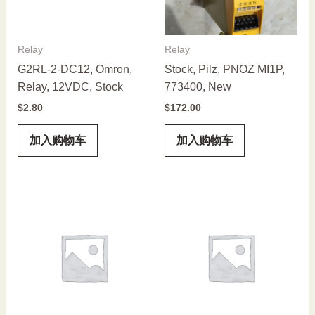
Relay
Relay
G2RL-2-DC12, Omron,
Stock, Pilz, PNOZ MI1P,
Relay, 12VDC, Stock
773400, New
$
2.80
$
172.00
加入购物车
加入购物车