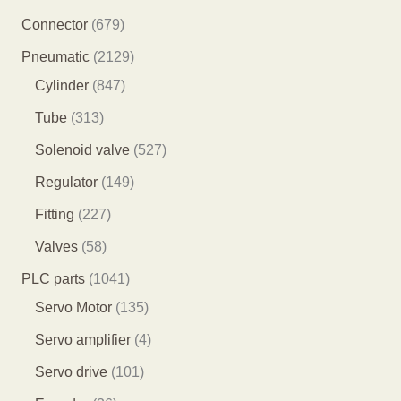
产
8
6
Connector
679
品
5
7
2
Pneumatic
2129
个
9
8
1
Cylinder
847
产
个
4
2
3
Tube
313
品
产
7
9
1
5
Solenoid valve
527
品
个
个
3
2
1
Regulator
149
产
产
个
7
4
2
Fitting
227
品
品
产
个
9
2
5
Valves
58
品
产
个
7
8
1
PLC parts
1041
品
产
个
个
0
1
Servo Motor
135
品
产
产
4
3
4
Servo amplifier
4
品
品
1
5
个
1
Servo drive
101
个
个
产
0