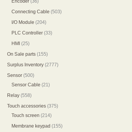
3
Encoder
36
产
产
品
1
6
5
Connecting Cable
503
品
品
个
个
0
2
I/O Module
204
产
产
3
0
3
PLC Controller
33
品
品
个
4
3
2
HMI
25
产
个
个
5
1
On Sale parts
155
品
产
产
个
5
2
Surplus Inventory
2777
品
品
产
5
7
5
Sensor
500
品
个
7
0
2
Sensor Cable
21
产
7
0
1
5
Relay
558
品
个
个
个
5
3
Touch accessories
375
产
产
产
8
2
7
Touch screen
214
品
品
品
个
1
5
1
Membrane keypad
155