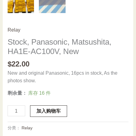
Relay
Stock, Panasonic, Matsushita,
HA1E-AC100V, New
$
22.00
New and original Panasonic, 16pcs in stock, As the
photos show.
剩余量：
库存 16 件
Stock,
加入购物车
Panasonic,
Matsushita,
分类：
Relay
HA1E-