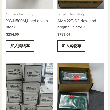
Surplus Inventory
Surplus Inventory
XG-H500M,Used one,In
AMM22T-S2,New and
stock
original,In stock
$
254.00
$
789.00
加入购物车
加入购物车