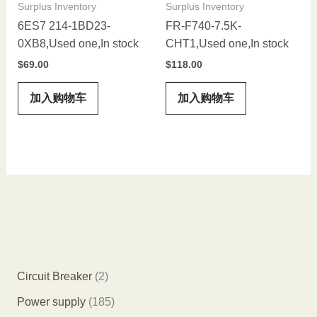
Surplus Inventory
Surplus Inventory
6ES7 214-1BD23-
FR-F740-7.5K-
0XB8,Used one,In stock
CHT1,Used one,In stock
$
69.00
$
118.00
加入购物车
加入购物车
2
Circuit Breaker
2
个
1
Power supply
185