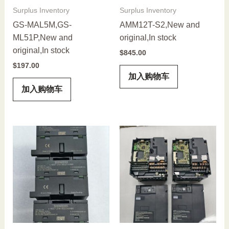
Surplus Inventory
Surplus Inventory
GS-MAL5M,GS-
AMM12T-S2,New and
ML51P,New and
original,In stock
original,In stock
$
845.00
$
197.00
加入购物车
加入购物车