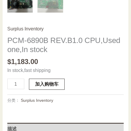
Surplus Inventory
PCM-6890B REV.B1.0 CPU,Used
one,In stock
$
1,183.00
In stock,fast shipping
PCM-
加入购物车
6890B
REV.B1.0
分类：
Surplus Inventory
CPU,Used
one,In
stock
数
描述