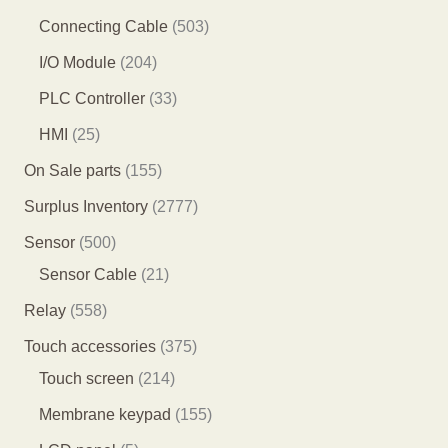
产
产
品
1
6
5
Connecting Cable
503
品
品
个
个
0
2
I/O Module
204
产
产
3
0
3
PLC Controller
33
品
品
个
4
3
2
HMI
25
产
个
个
5
1
On Sale parts
155
品
产
产
个
5
2
Surplus Inventory
2777
品
品
产
5
7
5
Sensor
500
品
个
7
0
2
Sensor Cable
21
产
7
0
1
5
Relay
558
品
个
个
个
5
3
Touch accessories
375
产
产
产
8
2
7
Touch screen
214
品
品
品
个
1
5
1
Membrane keypad
155
产
4
个
5