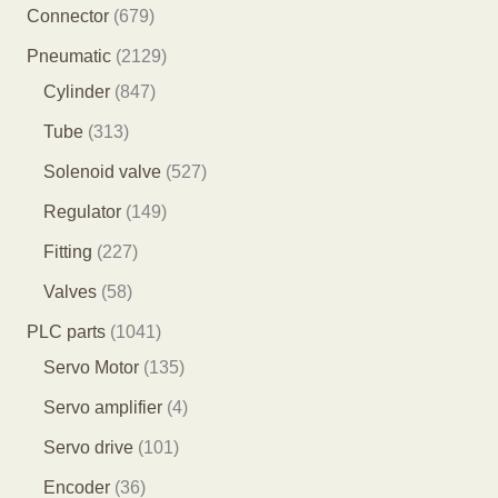
产
8
6
Connector
679
品
5
7
2
Pneumatic
2129
个
9
8
1
Cylinder
847
产
个
4
2
3
Tube
313
品
产
7
9
1
5
Solenoid valve
527
品
个
个
3
2
1
Regulator
149
产
产
个
7
4
2
Fitting
227
品
品
产
个
9
2
5
Valves
58
品
产
个
7
8
1
PLC parts
1041
品
产
个
个
0
1
Servo Motor
135
品
产
产
4
3
4
Servo amplifier
4
品
品
1
5
个
1
Servo drive
101
个
个
产
0
3
Encoder
36