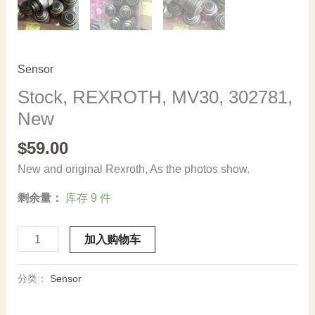
Sensor
Stock, REXROTH, MV30, 302781,
New
$
59.00
New and original Rexroth, As the photos show.
剩余量：
库存 9 件
Stock,
加入购物车
REXROTH,
MV30,
分类：
Sensor
302781,
New