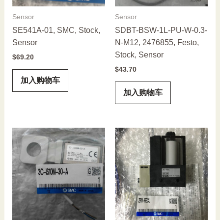
Sensor
Sensor
SE541A-01, SMC, Stock,
SDBT-BSW-1L-PU-W-0.3-
Sensor
N-M12, 2476855, Festo,
Stock, Sensor
$
69.20
$
43.70
加入购物车
加入购物车