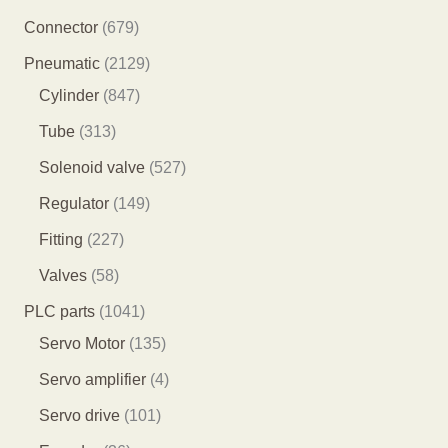
产
8
6
Connector
679
品
5
7
2
Pneumatic
2129
个
9
8
1
Cylinder
847
产
个
4
2
3
Tube
313
品
产
7
9
1
5
Solenoid valve
527
品
个
个
3
2
1
Regulator
149
产
产
个
7
4
2
Fitting
227
品
品
产
个
9
2
5
Valves
58
品
产
个
7
8
1
PLC parts
1041
品
产
个
个
0
1
Servo Motor
135
品
产
产
4
3
4
Servo amplifier
4
品
品
1
5
个
1
Servo drive
101
个
个
产
0