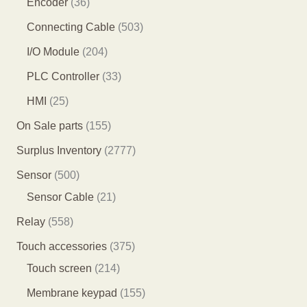
3
Encoder
36
产
产
品
1
6
5
Connecting Cable
503
品
品
个
个
0
2
I/O Module
204
产
产
3
0
3
PLC Controller
33
品
品
个
4
3
2
HMI
25
产
个
个
5
1
On Sale parts
155
品
产
产
个
5
2
Surplus Inventory
2777
品
品
产
5
7
5
Sensor
500
品
个
7
0
2
Sensor Cable
21
产
7
0
1
5
Relay
558
品
个
个
个
5
3
Touch accessories
375
产
产
产
8
2
7
Touch screen
214
品
品
品
个
1
5
1
Membrane keypad
155