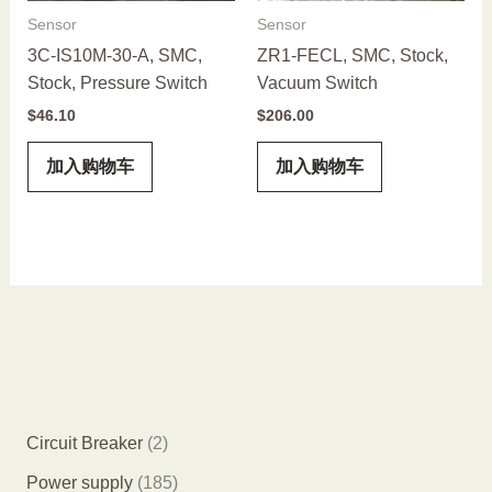
Sensor
Sensor
3C-IS10M-30-A, SMC,
ZR1-FECL, SMC, Stock,
Stock, Pressure Switch
Vacuum Switch
$
46.10
$
206.00
加入购物车
加入购物车
2
Circuit Breaker
2
个
1
Power supply
185